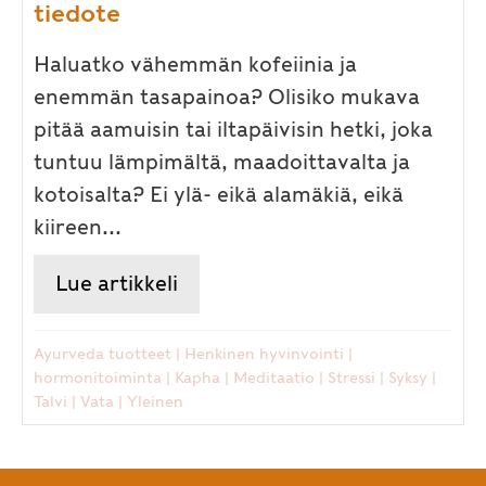
tiedote
Haluatko vähemmän kofeiinia ja
enemmän tasapainoa? Olisiko mukava
pitää aamuisin tai iltapäivisin hetki, joka
tuntuu lämpimältä, maadoittavalta ja
kotoisalta? Ei ylä- eikä alamäkiä, eikä
kiireen...
Lue artikkeli
about Tasapainoa talven tuisk
Ayurveda tuotteet
|
Henkinen hyvinvointi
|
hormonitoiminta
|
Kapha
|
Meditaatio
|
Stressi
|
Syksy
|
Talvi
|
Vata
|
Yleinen