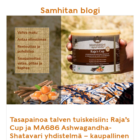
Samhitan blogi
Tasapainoa talven tuiskeisiin: Raja’s
Cup ja MA686 Ashwagandha-
Shatavari yhdistelmä – kaupallinen