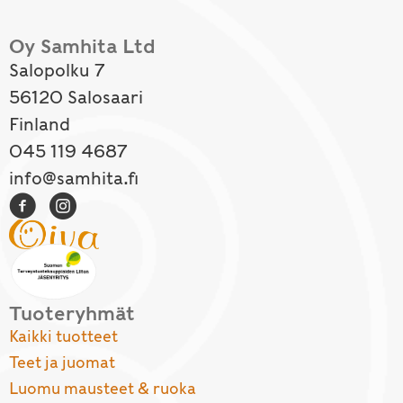
Oy Samhita Ltd
Salopolku 7
56120 Salosaari
Finland
045 119 4687
info@samhita.fi
Tuoteryhmät
Kaikki tuotteet
Teet ja juomat
Luomu mausteet & ruoka