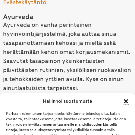
Evästekäytäntö
Ayurveda
Ayurveda on vanha perinteinen
hyvinvointijärjestelmä, joka auttaa sinua
tasapainottamaan kehoasi ja mieltä sekä
herättämään kehon omat korjausmekanismit.
Saavutat tasapainon yksinkertaisten
päivittäisten rutiinien, yksilöllisen ruokavalion
ja tehokkaiden yrttien avulla. Kyse on sinun
ainutlaatuisista tarpeistasi.
Hallinnoi suostumusta
Tutustu ayurvedaan →
Parhaan kokemuksen tarjoamiseksi käytämme teknologioita, kuten
evästeitä, tallentaaksemme ja/tai käyttääksemme laitetietoja. Näiden
tekniikoiden hyväksyminen antaa meille mahdollisuuden käsitellä
tietoja, kuten selauskäyttäytymistä tai yksilöllisiä tunnuksia tällä