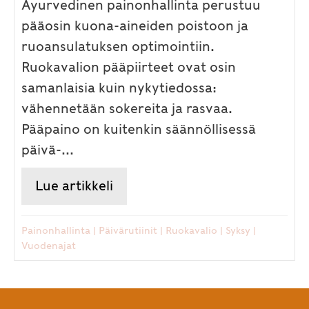
Ayurvedinen painonhallinta perustuu
pääosin kuona-aineiden poistoon ja
ruoansulatuksen optimointiin.
Ruokavalion pääpiirteet ovat osin
samanlaisia kuin nykytiedossa:
vähennetään sokereita ja rasvaa.
Pääpaino on kuitenkin säännöllisessä
päivä-...
Lue artikkeli
about Muutama ayurveda-vinkk
Painonhallinta
|
Päivärutiinit
|
Ruokavalio
|
Syksy
|
Vuodenajat