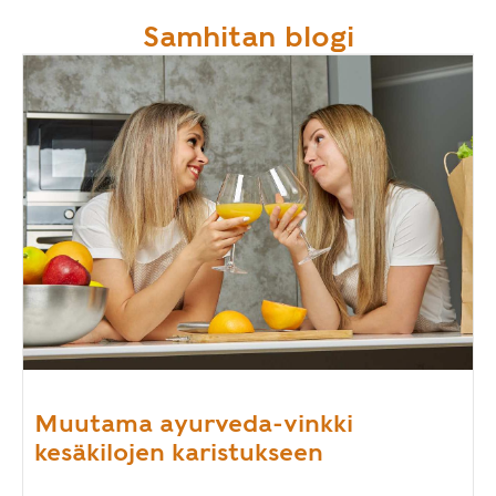
Samhitan blogi
Muutama ayurveda-vinkki
kesäkilojen karistukseen