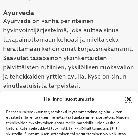
Ayurveda
Ayurveda on vanha perinteinen
hyvinvointijärjestelmä, joka auttaa sinua
tasapainottamaan kehoasi ja mieltä sekä
herättämään kehon omat korjausmekanismit.
Saavutat tasapainon yksinkertaisten
päivittäisten rutiinien, yksilöllisen ruokavalion
ja tehokkaiden yrttien avulla. Kyse on sinun
ainutlaatuisista tarpeistasi.
Hallinnoi suostumusta
Tutustu ayurvedaan →
Parhaan kokemuksen tarjoamiseksi käytämme teknologioita, kuten
evästeitä, tallentaaksemme ja/tai käyttääksemme laitetietoja. Näiden
tekniikoiden hyväksyminen antaa meille mahdollisuuden käsitellä
tietoja, kuten selauskäyttäytymistä tai yksilöllisiä tunnuksia tällä
sivustolla. Suostumuksen jättäminen tai peruuttaminen voi vaikuttaa