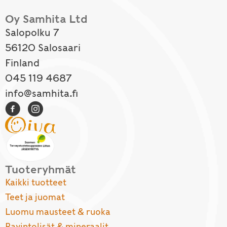
Oy Samhita Ltd
Salopolku 7
56120 Salosaari
Finland
045 119 4687
info@samhita.fi
Tuoteryhmät
Kaikki tuotteet
Teet ja juomat
Luomu mausteet & ruoka
Ravintolisät & mineraalit