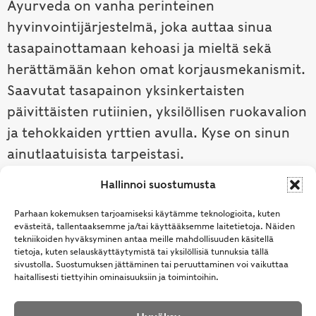
Ayurveda on vanha perinteinen
hyvinvointijärjestelmä, joka auttaa sinua
tasapainottamaan kehoasi ja mieltä sekä
herättämään kehon omat korjausmekanismit.
Saavutat tasapainon yksinkertaisten
päivittäisten rutiinien, yksilöllisen ruokavalion
ja tehokkaiden yrttien avulla. Kyse on sinun
ainutlaatuisista tarpeistasi.
Hallinnoi suostumusta
Tutustu ayurvedaan →
Parhaan kokemuksen tarjoamiseksi käytämme teknologioita, kuten
evästeitä, tallentaaksemme ja/tai käyttääksemme laitetietoja. Näiden
tekniikoiden hyväksyminen antaa meille mahdollisuuden käsitellä
tietoja, kuten selauskäyttäytymistä tai yksilöllisiä tunnuksia tällä
sivustolla. Suostumuksen jättäminen tai peruuttaminen voi vaikuttaa
haitallisesti tiettyihin ominaisuuksiin ja toimintoihin.