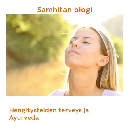
Samhitan blogi
Hengitysteiden terveys ja
Ayurveda