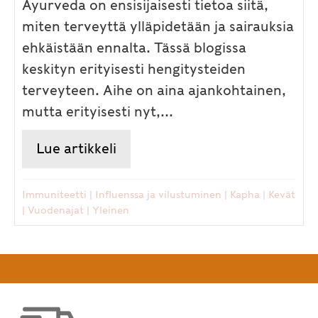
Ayurveda on ensisijaisesti tietoa siitä,
miten terveyttä ylläpidetään ja sairauksia
ehkäistään ennalta. Tässä blogissa
keskityn erityisesti hengitysteiden
terveyteen. Aihe on aina ajankohtainen,
mutta erityisesti nyt,...
Lue artikkeli
about Hengitysteiden terveys
Immuniteetti
|
Influenssa ja vilustuminen
|
Kapha
|
Kevät
|
Vuodenajat
|
Yleinen