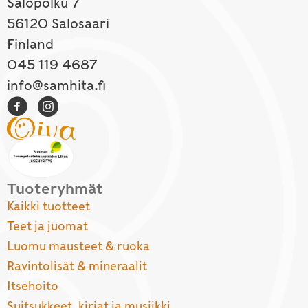
Salopolku 7
56120 Salosaari
Finland
045 119 4687
info@samhita.fi
Tuoteryhmät
Kaikki tuotteet
Teet ja juomat
Luomu mausteet & ruoka
Ravintolisät & mineraalit
Itsehoito
Suitsukkeet, kirjat ja musiikki