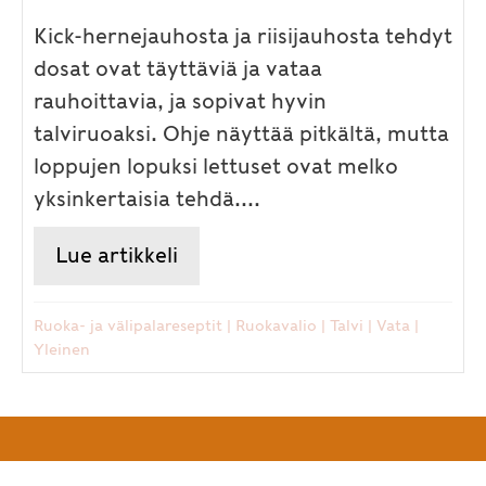
Kick-hernejauhosta ja riisijauhosta tehdyt
dosat ovat täyttäviä ja vataa
rauhoittavia, ja sopivat hyvin
talviruoaksi. Ohje näyttää pitkältä, mutta
loppujen lopuksi lettuset ovat melko
yksinkertaisia tehdä....
Lue artikkeli
about Gluteenittomat Masala Do
Ruoka- ja välipalareseptit
|
Ruokavalio
|
Talvi
|
Vata
|
Yleinen