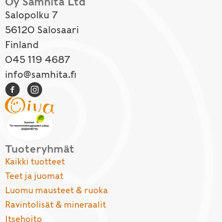
Oy Samhita Ltd
Salopolku 7
56120 Salosaari
Finland
045 119 4687
info@samhita.fi
Tuoteryhmät
Kaikki tuotteet
Teet ja juomat
Luomu mausteet & ruoka
Ravintolisät & mineraalit
Itsehoito