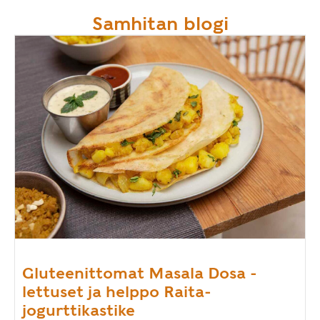
Samhitan blogi
Gluteenittomat Masala Dosa -
lettuset ja helppo Raita-
jogurttikastike