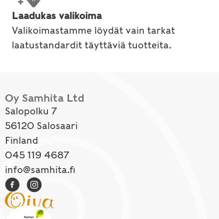
Laadukas valikoima
Valikoimastamme löydät vain tarkat
laatustandardit täyttäviä tuotteita.
Oy Samhita Ltd
Salopolku 7
56120 Salosaari
Finland
045 119 4687
info@samhita.fi