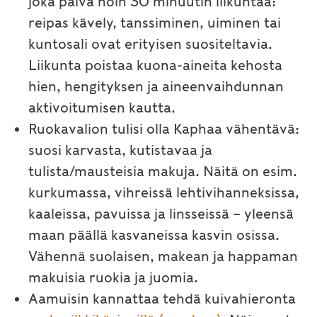
joka päivä noin 30 minuutin liikuntaa:
reipas kävely, tanssiminen, uiminen tai
kuntosali ovat erityisen suositeltavia.
Liikunta poistaa kuona-aineita kehosta
hien, hengityksen ja aineenvaihdunnan
aktivoitumisen kautta.
Ruokavalion tulisi olla Kaphaa vähentävä:
suosi karvasta, kutistavaa ja
tulista/mausteisia makuja. Näitä on esim.
kurkumassa, vihreissä lehtivihanneksissa,
kaaleissa, pavuissa ja linsseissä – yleensä
maan päällä kasvaneissa kasvin osissa.
Vähennä suolaisen, makean ja happaman
makuisia ruokia ja juomia.
Aamuisin kannattaa tehdä kuivahieronta