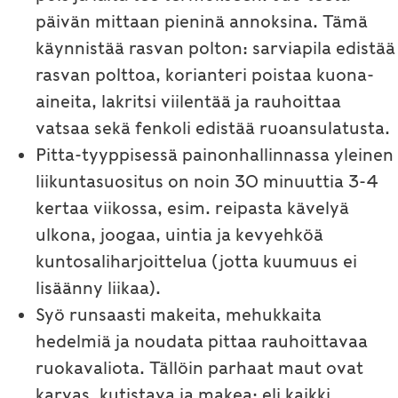
päivän mittaan pieninä annoksina. Tämä
käynnistää rasvan polton: sarviapila edistää
rasvan polttoa, korianteri poistaa kuona-
aineita, lakritsi viilentää ja rauhoittaa
vatsaa sekä fenkoli edistää ruoansulatusta.
Pitta-tyyppisessä painonhallinnassa yleinen
liikuntasuositus on noin 30 minuuttia 3-4
kertaa viikossa, esim. reipasta kävelyä
ulkona, joogaa, uintia ja kevyehköä
kuntosaliharjoittelua (jotta kuumuus ei
lisäänny liikaa).
Syö runsaasti makeita, mehukkaita
hedelmiä ja noudata pittaa rauhoittavaa
ruokavaliota. Tällöin parhaat maut ovat
karvas, kutistava ja makea: eli kaikki