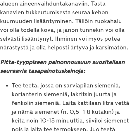
alueen aineenvaihduntakanaviin. Tästä
kanavien tukkeutumisesta seuraa kehon
kuumuuden lisääntyminen. Tällöin ruokahalu
voi olla todella kova, ja janon tunnekin voi olla
selvästi lisääntynyt. Ihminen voi myös potea
närästystä ja olla helposti ärtyvä ja kärsimätön.
Pitta-tyyppiseen painonnousuun suositellaan
seuraavia tasapainotuskeinoja:
Tee teetä, jossa on sarviapilan siemeniä,
korianterin siemeniä, lakritsin juurta ja
fenkolin siemeniä. Laita kattilaan litra vettä
ja nämä siemenet (n. 0,5- 1 tl kutakin) ja
keitä noin 10-15 minuuttia, siivilöi siemenet
pois ja laita tee termokseen. Juo teetä