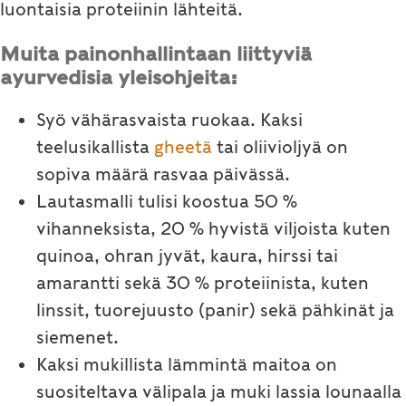
luontaisia proteiinin lähteitä.
Muita painonhallintaan liittyviä
ayurvedisia yleisohjeita:
Syö vähärasvaista ruokaa. Kaksi
teelusikallista
gheetä
tai oliivioljyä on
sopiva määrä rasvaa päivässä.
Lautasmalli tulisi koostua 50 %
vihanneksista, 20 % hyvistä viljoista kuten
quinoa, ohran jyvät, kaura, hirssi tai
amarantti sekä 30 % proteiinista, kuten
linssit, tuorejuusto (panir) sekä pähkinät ja
siemenet.
Kaksi mukillista lämmintä maitoa on
suositeltava välipala ja muki lassia lounaalla