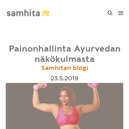
Skip
to
Search
Me
Toggle
content
Tog
Painonhallinta Ayurvedan
näkökulmasta
Samhitan blogi
23.5.2019