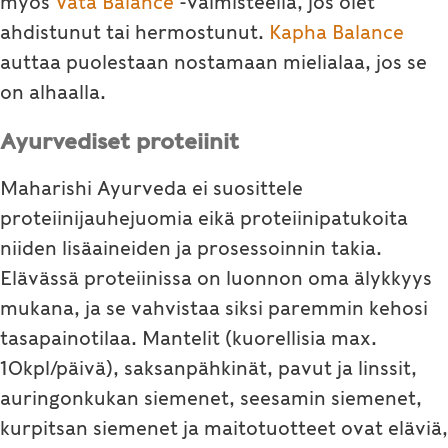
myös
Vata Balance
-valmisteella, jos olet
ahdistunut tai hermostunut.
Kapha Balance
auttaa puolestaan nostamaan mielialaa, jos se
on alhaalla.
Ayurvediset proteiinit
Maharishi Ayurveda ei suosittele
proteiinijauhejuomia eikä proteiinipatukoita
niiden lisäaineiden ja prosessoinnin takia.
Elävässä proteiinissa on luonnon oma älykkyys
mukana, ja se vahvistaa siksi paremmin kehosi
tasapainotilaa. Mantelit (kuorellisia max.
10kpl/päivä), saksanpähkinät, pavut ja linssit,
auringonkukan siemenet, seesamin siemenet,
kurpitsan siemenet ja maitotuotteet ovat eläviä,