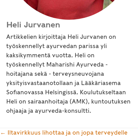
Heli Jurvanen
Artikkelien kirjoittaja Heli Jurvanen on
työskennellyt ayurvedan parissa yli
kaksikymmentä vuotta. Heli on
työskennellyt Maharishi Ayurveda -
hoitajana sekä - terveysneuvojana
yksityisvastaanotollaan ja Lääkäriasema
Sofianovassa Helsingissä. Koulutukseltaan
Heli on sairaanhoitaja (AMK), kuntoutuksen
ohjaaja ja ayurveda-konsultti.
Posts
← Iltavirkkuus lihottaa ja on jopa terveydelle