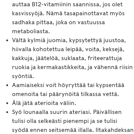
auttaa B12-vitamiinin saannissa, jos olet
kasvissyöjä. Nämä tasapainottavat myös
sadhaka pittaa, joka on vastuussa
metaboliasta.
Vältä kylmiä juomia, kypsytettyä juustoa,
hiivalla kohotettua leipää, voita, keksejä,
kakkuja, jäätelöä, suklaata, friteerattuja
ruokia ja kermakastikkeita, ja vähennä riisin
syöntiä.
Aamiaiseksi voit höyryttää tai kypsentää
omenoita tai päärynöitä tilkassa vettä.
Älä jätä aterioita väliin.
Syö lounaalla suurin ateriasi. Päivällisen
tulisi olla selkeästi pienempi ja se tulisi
syödä ennen seitsemää illalla. Iltakahdeksan