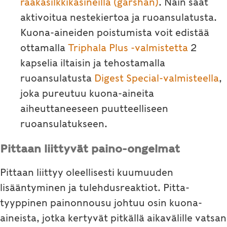
raakasilkkikäsineillä (garshan)
. Näin saat
aktivoitua nestekiertoa ja ruoansulatusta.
Kuona-aineiden poistumista voit edistää
ottamalla
Triphala Plus
-valmistetta
2
kapselia iltaisin ja tehostamalla
ruoansulatusta
Digest Special-valmisteella
,
joka pureutuu kuona-aineita
aiheuttaneeseen puutteelliseen
ruoansulatukseen.
Pittaan liittyvät paino-ongelmat
Pittaan liittyy oleellisesti kuumuuden
lisääntyminen ja tulehdusreaktiot. Pitta-
tyyppinen painonnousu johtuu osin kuona-
aineista, jotka kertyvät pitkällä aikavälille vatsan