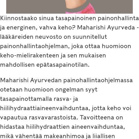
Kiinnostaako sinua tasapainoinen painonhallinta
ja energinen, vahva keho? Maharishi Ayurveda -
lääkäreiden neuvosto on suunnitellut
painonhallintaohjelman, joka ottaa huomioon
keho-mielirakenteen ja sen mukaisen
mahdollisen epätasapainotilan.
Maharishi Ayurvedan painohallintaohjelmassa
otetaan huomioon ongelman syyt
tasapainottamalla rasva- ja
hiilihydraattiaineenvaihduntaa, jotta keho voi
vapautua rasvavarastoista. Tavoitteena on
hidastaa hiilihydraattien aineenvaihduntaa,
mikä vähentää makeanhimoa ja liiallisen