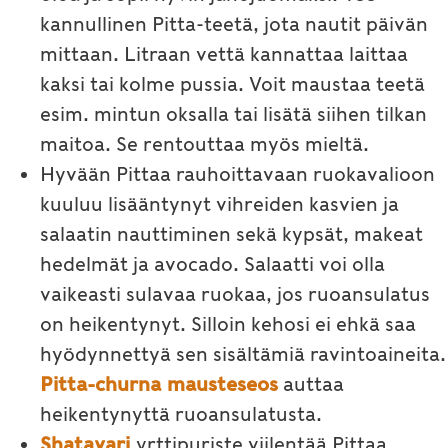
kannullinen Pitta-teetä, jota nautit päivän
mittaan. Litraan vettä kannattaa laittaa
kaksi tai kolme pussia. Voit maustaa teetä
esim. mintun oksalla tai lisätä siihen tilkan
maitoa. Se rentouttaa myös mieltä.
Hyvään Pittaa rauhoittavaan ruokavalioon
kuuluu lisääntynyt vihreiden kasvien ja
salaatin nauttiminen sekä kypsät, makeat
hedelmät ja avocado. Salaatti voi olla
vaikeasti sulavaa ruokaa, jos ruoansulatus
on heikentynyt. Silloin kehosi ei ehkä saa
hyödynnettyä sen sisältämiä ravintoaineita.
Pitta-churna mausteseos
auttaa
heikentynyttä ruoansulatusta.
Shatavari
yrttipuriste viilentää Pittaa