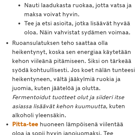
Nauti laadukasta ruokaa, jotta vatsa ja
maksa voivat hyvin.
Tee ja etsi asioita, jotka lisäävät hyvää
oloa. Näin vahvistat sydämen voimaa.
Ruoansulatuksen teho saattaa olla
heikentynyt, koska sen energiaa käytetään
kehon viileänä pitämiseen. Siksi on tärkeää
syödä kohtuullisesti. Jos koet nälän tunteesi
heikentyneen, vältä jääkylmiä ruokia ja
juomia, kuten jäätelöä ja olutta.
Fermentoidut tuotteet olut ja siideri itse
asiassa lisäävät kehon kuumuutta
, kuten
alkoholi yleensäkin.
Pitta-tee
huoneen lämpöisenä viilentää
oloa ja sopii hyvin janojuomaksi. Tee