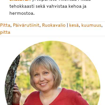
tehokkaasti sekä vahvistaa kehoa ja
hermostoa.
Pitta
,
Päivärutiinit
,
Ruokavalio
|
kesä
,
kuumuus
,
pitta