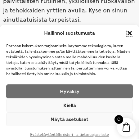
päivittäisten rutiinien, yksilöllisen ruokavalion
ja tehokkaiden yrttien avulla. Kyse on sinun
ainutlaatuisista tarpeistasi.
Hallinnoi suostumusta
Tutustu ayurvedaan →
Parhaan kokemuksen tarjoamiseksi käytämme teknologioita, kuten
evästeitä, tallentaaksemme ja/tai käyttääksemme laitetietoja. Näiden
tekniikoiden hyväksyminen antaa meille mahdollisuuden käsitellä
tietoja, kuten selauskäyttäytymistä tai yksilöllisiä tunnuksia tällä
sivustolla. Suostumuksen jättäminen tai peruuttaminen voi vaikuttaa
haitallisesti tiettyihin ominaisuuksiin ja toimintoihin.
Hyväksy
© Samhita | Ayurveda -tuotteita suomalaisille jo
Kiellä
vuodesta 1994. All Rights Reserved.
Näytä asetukset
0
Evästekäytäntö
Rekisteri- ja tietosuojaseloste