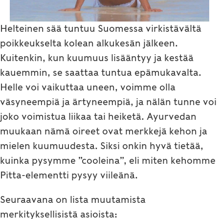
Helteinen sää tuntuu Suomessa virkistävältä
poikkeukselta kolean alkukesän jälkeen.
Kuitenkin, kun kuumuus lisääntyy ja kestää
kauemmin, se saattaa tuntua epämukavalta.
Helle voi vaikuttaa uneen, voimme olla
väsyneempiä ja ärtyneempiä, ja nälän tunne voi
joko voimistua liikaa tai heiketä. Ayurvedan
muukaan nämä oireet ovat merkkejä kehon ja
mielen kuumuudesta. Siksi onkin hyvä tietää,
kuinka pysymme ”cooleina”, eli miten kehomme
Pitta-elementti pysyy viileänä.
Seuraavana on lista muutamista
merkityksellisistä asioista: