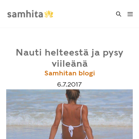
Skip
to
Search
Me
Toggle
content
Tog
Nauti helteestä ja pysy
viileänä
Samhitan blogi
6.7.2017