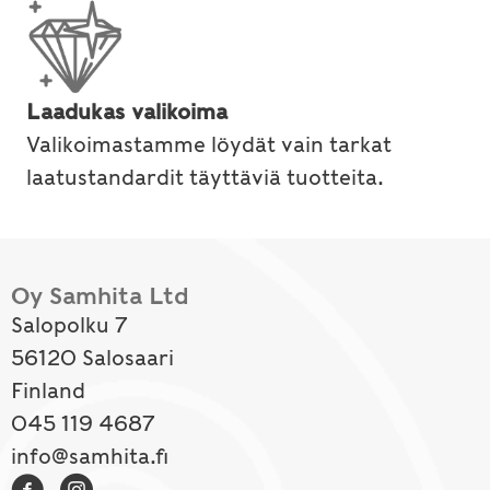
Laadukas valikoima
Valikoimastamme löydät vain tarkat
laatustandardit täyttäviä tuotteita.
Oy Samhita Ltd
Salopolku 7
56120 Salosaari
Finland
045 119 4687
info@samhita.fi