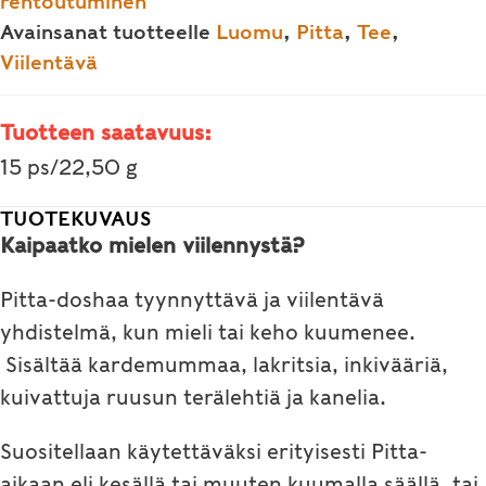
rentoutuminen
Avainsanat tuotteelle
Luomu
,
Pitta
,
Tee
,
Viilentävä
Tuotteen saatavuus:
15 ps/22,50 g
TUOTEKUVAUS
Kaipaatko mielen viilennystä?
Pitta-doshaa tyynnyttävä ja viilentävä
yhdistelmä, kun mieli tai keho kuumenee.
Sisältää kardemummaa, lakritsia, inkivääriä,
kuivattuja ruusun terälehtiä ja kanelia.
Suositellaan käytettäväksi erityisesti Pitta-
aikaan eli kesällä tai muuten kuumalla säällä, tai