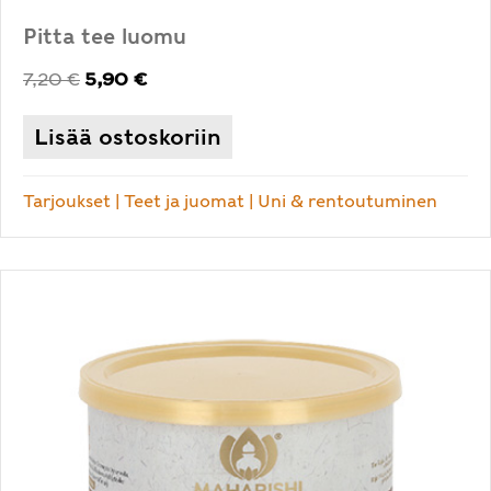
Pitta tee luomu
Alkuperäinen
Nykyinen
7,20
€
5,90
€
hinta
hinta
oli:
on:
Lisää ostoskoriin
7,20 €.
5,90 €.
Tarjoukset
|
Teet ja juomat
|
Uni & rentoutuminen