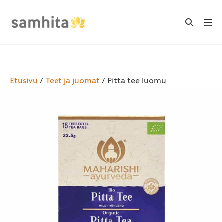
Skip
to
Search
Me
Toggle
content
Tog
Etusivu
/
Teet ja juomat
/ Pitta tee luomu