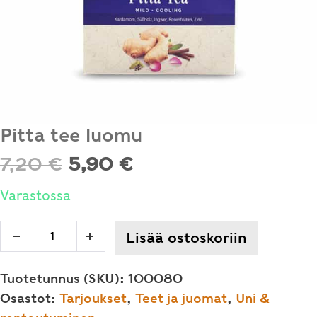
Pitta tee luomu
Alkuperäinen
Nykyinen
7,20
€
5,90
€
hinta
hinta
Varastossa
oli:
on:
Pitta
Lisää ostoskoriin
Decrease
Increase
7,20 €.
5,90 €.
tee
quantity
quantity
luomu
Tuotetunnus (SKU):
100080
määrä
Osastot:
Tarjoukset
,
Teet ja juomat
,
Uni &