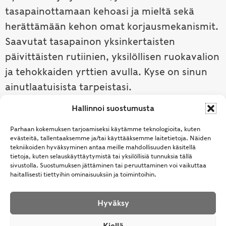
tasapainottamaan kehoasi ja mieltä sekä
herättämään kehon omat korjausmekanismit.
Saavutat tasapainon yksinkertaisten
päivittäisten rutiinien, yksilöllisen ruokavalion
ja tehokkaiden yrttien avulla. Kyse on sinun
ainutlaatuisista tarpeistasi.
Hallinnoi suostumusta
Tutustu ayurvedaan →
Parhaan kokemuksen tarjoamiseksi käytämme teknologioita, kuten
evästeitä, tallentaaksemme ja/tai käyttääksemme laitetietoja. Näiden
tekniikoiden hyväksyminen antaa meille mahdollisuuden käsitellä
tietoja, kuten selauskäyttäytymistä tai yksilöllisiä tunnuksia tällä
sivustolla. Suostumuksen jättäminen tai peruuttaminen voi vaikuttaa
haitallisesti tiettyihin ominaisuuksiin ja toimintoihin.
Hyväksy
© Samhita | Ayurveda -tuotteita suomalaisille jo
Kiellä