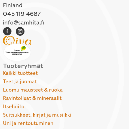
Finland
045 119 4687
info@samhita.fi
Tuoteryhmät
Kaikki tuotteet
Teet ja juomat
Luomu mausteet & ruoka
Ravintolisät & mineraalit
Itsehoito
Suitsukkeet, kirjat ja musiikki
Uni ja rentoutuminen