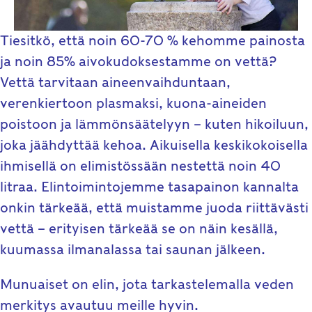
Tiesitkö, että noin 60-70 % kehomme painosta
ja noin 85% aivokudoksestamme on vettä?
Vettä tarvitaan aineenvaihduntaan,
verenkiertoon plasmaksi, kuona-aineiden
poistoon ja lämmönsäätelyyn – kuten hikoiluun,
joka jäähdyttää kehoa. Aikuisella keskikokoisella
ihmisellä on elimistössään nestettä noin 40
litraa. Elintoimintojemme tasapainon kannalta
onkin tärkeää, että muistamme juoda riittävästi
vettä – erityisen tärkeää se on näin kesällä,
kuumassa ilmanalassa tai saunan jälkeen.
Munuaiset on elin, jota tarkastelemalla veden
merkitys avautuu meille hyvin.