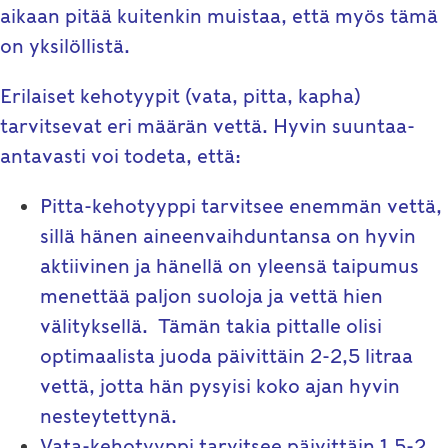
aikaan pitää kuitenkin muistaa, että myös tämä
on yksilöllistä.
Erilaiset kehotyypit (vata, pitta, kapha)
tarvitsevat eri määrän vettä. Hyvin suuntaa-
antavasti voi todeta, että:
Pitta-kehotyyppi tarvitsee enemmän vettä,
sillä hänen aineenvaihduntansa on hyvin
aktiivinen ja hänellä on yleensä taipumus
menettää paljon suoloja ja vettä hien
välityksellä. Tämän takia pittalle olisi
optimaalista juoda päivittäin 2-2,5 litraa
vettä, jotta hän pysyisi koko ajan hyvin
nesteytettynä.
Vata-kehotyyppi tarvitsee päivittäin 1,5-2