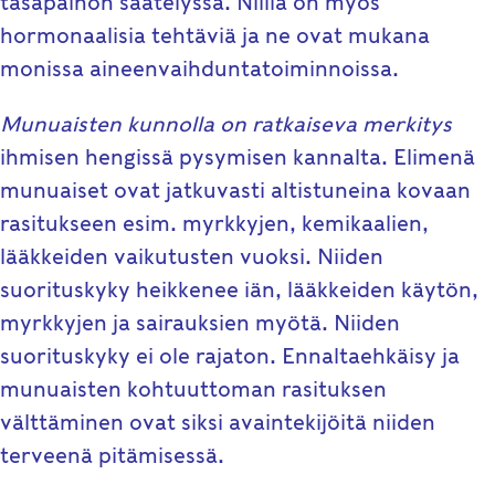
tasapainon säätelyssä. Niillä on myös
hormonaalisia tehtäviä ja ne ovat mukana
monissa aineenvaihduntatoiminnoissa.
Munuaisten kunnolla on ratkaiseva merkitys
ihmisen hengissä pysymisen kannalta. Elimenä
munuaiset ovat jatkuvasti altistuneina kovaan
rasitukseen esim. myrkkyjen, kemikaalien,
lääkkeiden vaikutusten vuoksi. Niiden
suorituskyky heikkenee iän, lääkkeiden käytön,
myrkkyjen ja sairauksien myötä. Niiden
suorituskyky ei ole rajaton. Ennaltaehkäisy ja
munuaisten kohtuuttoman rasituksen
välttäminen ovat siksi avaintekijöitä niiden
terveenä pitämisessä.