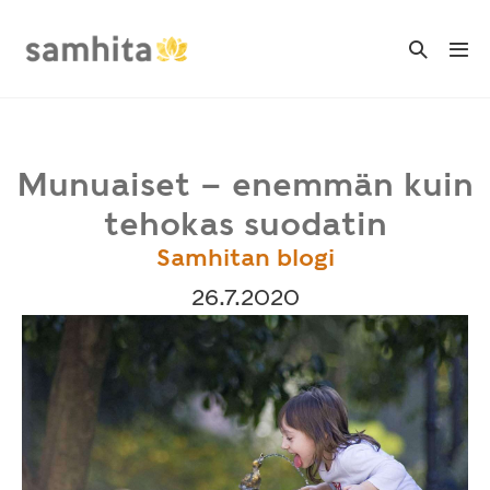
Skip
to
Search
Me
Toggle
content
Tog
Munuaiset – enemmän kuin
tehokas suodatin
Samhitan blogi
26.7.2020