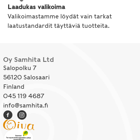
Laadukas valikoima
Valikoimastamme löydät vain tarkat
laatustandardit täyttäviä tuotteita.
Oy Samhita Ltd
Salopolku 7
56120 Salosaari
Finland
045 119 4687
info@samhita.fi