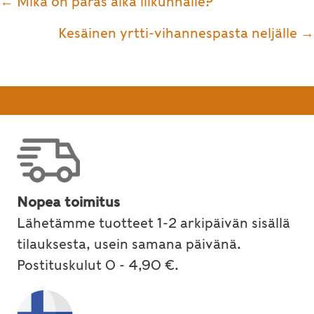
Posts
← Mikä on paras aika liikunnalle?
navigation
Kesäinen yrtti-vihannespasta neljälle →
Nopea toimitus
Lähetämme tuotteet 1-2 arkipäivän sisällä
tilauksesta, usein samana päivänä.
Postituskulut 0 - 4,90 €.