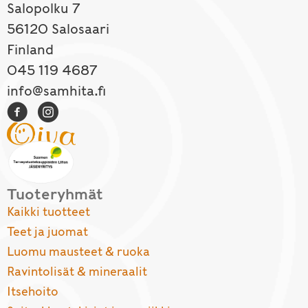
Salopolku 7
56120 Salosaari
Finland
045 119 4687
info@samhita.fi
Tuoteryhmät
Kaikki tuotteet
Teet ja juomat
Luomu mausteet & ruoka
Ravintolisät & mineraalit
Itsehoito