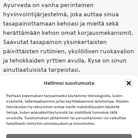
Ayurveda on vanha perinteinen
hyvinvointijärjestelmä, joka auttaa sinua
tasapainottamaan kehoasi ja mieltä sekä
herättämään kehon omat korjausmekanismit.
Saavutat tasapainon yksinkertaisten
päivittäisten rutiinien, yksilöllisen ruokavalion
ja tehokkaiden yrttien avulla. Kyse on sinun
ainutlaatuisista tarpeistasi.
Hallinnoi suostumusta
Tutustu ayurvedaan →
Parhaan kokemuksen tarjoamiseksi käytämme teknologioita, kuten
evästeitä, tallentaaksemme ja/tai käyttääksemme laitetietoja. Näiden
tekniikoiden hyväksyminen antaa meille mahdollisuuden käsitellä
tietoja, kuten selauskäyttäytymistä tai yksilöllisiä tunnuksia tällä
sivustolla. Suostumuksen jättäminen tai peruuttaminen voi vaikuttaa
haitallisesti tiettyihin ominaisuuksiin ja toimintoihin.