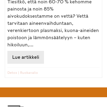
Tiesitkö, että noin 60-70 % kehomme
painosta ja noin 85%
aivokudoksestamme on vettä? Vettä
tarvitaan aineenvaihduntaan,
verenkiertoon plasmaksi, kuona-aineiden
poistoon ja lämmönsäätelyyn – kuten
hikoiluun,...
Lue artikkeli
about Munuaiset – enemmän k
Detox
|
Ruokavalio