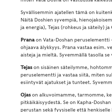
Syvällisemmin ajatellen tämä on kuitenk
Näitä Doshien syvempiä, hienojakoisem
ja energia), Tejas (rohkeus ja säteily) j
Prana
on Vata-Doshan peruselementti – 
ohjaava älykkyys. Prana vastaa esim. v
aisteja ja mieltä. Syvemmällä tasolla se
Tejas
on sisäinen säteilymme, hohtomm
peruselementti ja vastaa siitä, miten
esiintyvät ajatukset ja tunteet. Syvem
Ojas
on alkuvoimamme, tarmomme, kest
pitkäikäisyydestä. Se on Kapha-Dosha
perustan sekä fyysiselle että henkisel