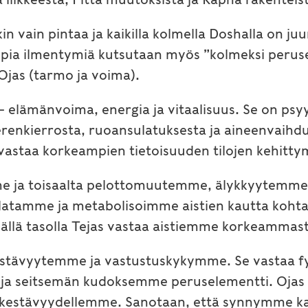
in vain pintaa ja kaikilla kolmella Doshalla on 
pia ilmentymiä kutsutaan myös ”kolmeksi peruse
a Ojas (tarmo ja voima).
elämänvoima, energia ja vitaalisuus. Se on psyy
erenkierrosta, ruoansulatuksesta ja aineenvaihdu
 vastaa korkeampien tietoisuuden tilojen kehitty
e ja toisaalta pelottomuutemme, älykkyytemme 
 sulatamme ja metabolisoimme aistien kautta k
mällä tasolla Tejas vastaa aistiemme korkeammast
ävyytemme ja vastustuskykymme. Se vastaa fyy
n ja seitsemän kudoksemme peruselementti. Ojas
le kestävyydellemme. Sanotaan, että synnymme ka