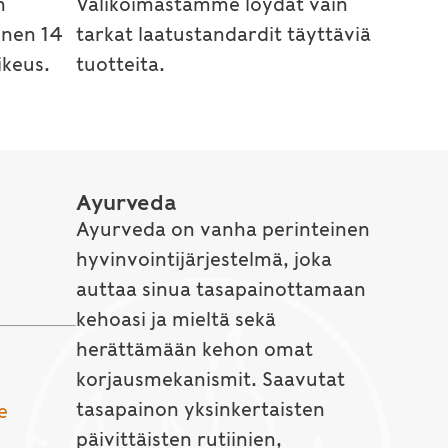
n
Valikoimastamme löydät vain
inen 14
tarkat laatustandardit täyttäviä
keus.
tuotteita.
Ayurveda
Ayurveda on vanha perinteinen
hyvinvointijärjestelmä, joka
auttaa sinua tasapainottamaan
kehoasi ja mieltä sekä
herättämään kehon omat
korjausmekanismit. Saavutat
tasapainon yksinkertaisten
e
päivittäisten rutiinien,