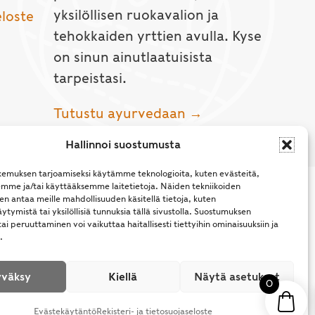
yksilöllisen ruokavalion ja
eloste
tehokkaiden yrttien avulla. Kyse
on sinun ainutlaatuisista
tarpeistasi.
Tutustu ayurvedaan →
Hallinnoi suostumusta
emuksen tarjoamiseksi käytämme teknologioita, kuten evästeitä,
emme ja/tai käyttääksemme laitetietoja. Näiden tekniikoiden
n antaa meille mahdollisuuden käsitellä tietoja, kuten
ytymistä tai yksilöllisiä tunnuksia tällä sivustolla. Suostumuksen
ai peruuttaminen voi vaikuttaa haitallisesti tiettyihin ominaisuuksiin ja
.
l Rights Reserved.
väksy
Kiellä
Näytä asetukset
0
Evästekäytäntö
Rekisteri- ja tietosuojaseloste