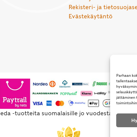
Rekisteri- ja tietosuojas
Evästekäytäntö
Parhaan kok
tallentaaks
hyväksymine
selauskäyttä
jättäminen t
toimintoihin
eda -tuotteita suomalaisille jo vuodesta 1994. Al
Hy