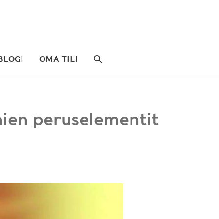
SEARCH
BLOGI
OMA TILI
TOGGLE
hien peruselementit