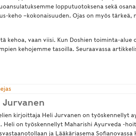
ansulatuksemme lopputuotoksena sekä osana kai
isuus-keho –kokonaisuuden. Ojas on myös tärkeä,
ä kehoa, vaan viisi. Kun Doshien toiminta-alue o
pien kehojemme tasoilla. Seuraavassa artikkelis
tejas
i Jurvanen
elien kirjoittaja Heli Jurvanen on työskennellyt
. Heli on työskennellyt Maharishi Ayurveda -hoi
isvastaanotollaan ja Lääkäriasema Sofianovassa H