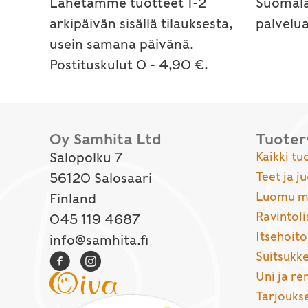
Lähetämme tuotteet 1-2
Suomala
arkipäivän sisällä tilauksesta,
palvelu
usein samana päivänä.
Postituskulut 0 - 4,90 €.
Oy Samhita Ltd
Tuote
Salopolku 7
Kaikki tu
Teet ja j
56120 Salosaari
Luomu ma
Finland
Ravintoli
045 119 4687
Itsehoito
info@samhita.fi
Suitsukke
Uni ja r
Tarjouks