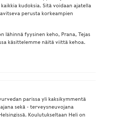
kkia kudoksia. Sitä voidaan ajatella
 ravitseva perusta korkeampien
n lähinnä fyysinen keho, Prana, Tejas
sa käsittelemme näitä viittä kehoa.
 ayurvedan parissa yli kaksikymmentä
tajana sekä - terveysneuvojana
elsingissä. Koulutukseltaan Heli on