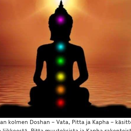
n kolmen Doshan – Vata, Pitta ja Kapha – käsit
liikkeestä, Pitta muutoksista ja Kapha rakenteis