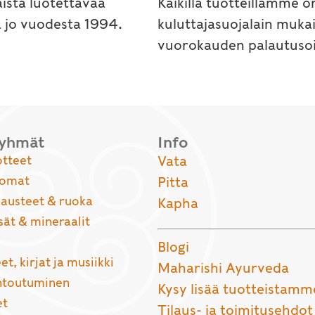
ista luotettavaa
Kaikilla tuotteillamme o
a jo vuodesta 1994.
kuluttajasuojalain muka
vuorokauden palautusoi
ryhmät
Info
otteet
Vata
uomat
Pitta
usteet & ruoka
Kapha
sät & mineraalit
Blogi
et, kirjat ja musiikki
Maharishi Ayurveda
entoutuminen
Kysy lisää tuotteistamm
et
Tilaus- ja toimitusehdot