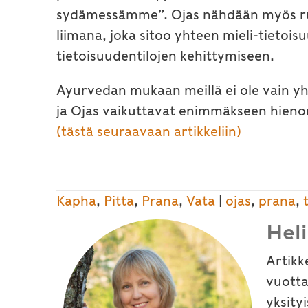
sydämessämme”. Ojas nähdään myös ruo
liimana, joka sitoo yhteen mieli-tieto
tietoisuudentilojen kehittymiseen.
Ayurvedan mukaan meillä ei ole vain yht
ja Ojas vaikuttavat enimmäkseen hienom
(tästä seuraavaan artikkeliin)
Kapha
,
Pitta
,
Prana
,
Vata
|
ojas
,
prana
,
Hel
Artikk
vuotta
yksity