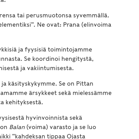
juurensa tai perusmuotonsa syvemmällä.
lementiksi”. Ne ovat: Prana (elinvoima
kkisiä ja fyysisiä toimintojamme
nnasta. Se koordinoi hengitystä,
misestä ja vakiintumisesta.
ja käsityskykymme. Se on Pittan
ohtaamamme ärsykkeet sekä mielessämme
a kehityksestä.
sisestä hyvinvoinnista sekä
 on
Balan
(voima) varasto ja se luo
ikki ”kahdeksan tippaa Ojasta