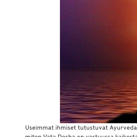
Useimmat ihmiset tutustuvat Ayurvedaa
miten Vata Dosha on vastuussa kaikesta 