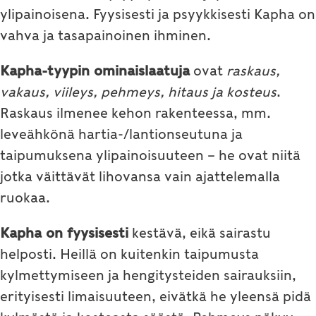
ylipainoisena. Fyysisesti ja psyykkisesti Kapha on
vahva ja tasapainoinen ihminen.
Kapha-tyypin ominaislaatuja
ovat
raskaus,
vakaus, viileys, pehmeys, hitaus ja kosteus
.
Raskaus ilmenee kehon rakenteessa, mm.
leveähkönä hartia-/lantionseutuna ja
taipumuksena ylipainoisuuteen – he ovat niitä
jotka väittävät lihovansa vain ajattelemalla
ruokaa.
Kapha on fyysisesti
kestävä, eikä sairastu
helposti. Heillä on kuitenkin taipumusta
kylmettymiseen ja hengitysteiden sairauksiin,
erityisesti limaisuuteen, eivätkä he yleensä pidä