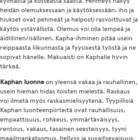
kylmästä ja kosteasta säästä. Pehmeys näkyy
heidän olemuksessaan ja käytöksessään: iho ja
hiukset ovat pehmeät ja helposti rasvoittuvat ja
käytös ystävällistä. Olemus voi olla lempeä ja
äidillinen/isällinen. Kapha-ihminen pitää usein
reippaasta liikunnasta ja fyysisestä työstä ja ne
sopivat hänelle. Makuaisti on Kaphalle hyvin
tärkeä.
Kaphan luonne
on yleensä vakaa ja rauhallinen,
usein hieman hidas toisten mielestä. Raskaus
voi ilmetä myös raskasmielisyytenä. Tyypillisiä
Kaphan luonteenpiirteitä ovat rauhallisuus,
empaattisuus, rohkeus, ymmärtäväisyys,
rentous, vakaus, tasainen seesteisyys, tyyni
maailmankatsomus, hellyys ja suvaitsevaisuus.