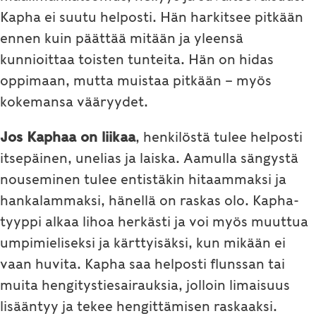
Kapha ei suutu helposti. Hän harkitsee pitkään
ennen kuin päättää mitään ja yleensä
kunnioittaa toisten tunteita. Hän on hidas
oppimaan, mutta muistaa pitkään – myös
kokemansa vääryydet.
Jos Kaphaa on liikaa
, henkilöstä tulee helposti
itsepäinen, unelias ja laiska. Aamulla sängystä
nouseminen tulee entistäkin hitaammaksi ja
hankalammaksi, hänellä on raskas olo. Kapha-
tyyppi alkaa lihoa herkästi ja voi myös muuttua
umpimieliseksi ja kärttyisäksi, kun mikään ei
vaan huvita. Kapha saa helposti flunssan tai
muita hengitystiesairauksia, jolloin limaisuus
lisääntyy ja tekee hengittämisen raskaaksi.