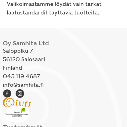
Valikoimastamme löydät vain tarkat
laatustandardit täyttäviä tuotteita.
Oy Samhita Ltd
Salopolku 7
56120 Salosaari
Finland
045 119 4687
info@samhita.fi