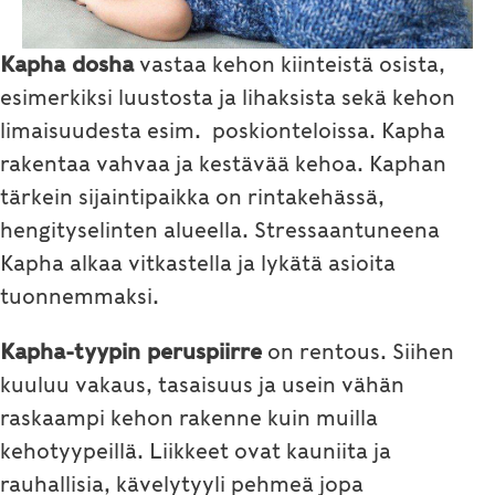
Kapha dosha
vastaa kehon kiinteistä osista,
esimerkiksi luustosta ja lihaksista sekä kehon
limaisuudesta esim. poskionteloissa. Kapha
rakentaa vahvaa ja kestävää kehoa. Kaphan
tärkein sijaintipaikka on rintakehässä,
hengityselinten alueella. Stressaantuneena
Kapha alkaa vitkastella ja lykätä asioita
tuonnemmaksi.
Kapha-tyypin peruspiirre
on rentous. Siihen
kuuluu vakaus, tasaisuus ja usein vähän
raskaampi kehon rakenne kuin muilla
kehotyypeillä. Liikkeet ovat kauniita ja
rauhallisia, kävelytyyli pehmeä jopa