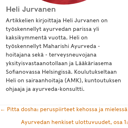
Heli Jurvanen
Artikkelien kirjoittaja Heli Jurvanen on
työskennellyt ayurvedan parissa yli
kaksikymmentä vuotta. Heli on
työskennellyt Maharishi Ayurveda -
hoitajana sekä - terveysneuvojana
yksityisvastaanotollaan ja Lääkäriasema
Sofianovassa Helsingissä. Koulutukseltaan
Heli on sairaanhoitaja (AMK), kuntoutuksen
ohjaaja ja ayurveda-konsultti.
Posts
← Pitta dosha: peruspiirteet kehossa ja mielessä
navigation
Ayurvedan henkiset ulottuvuudet, osa 1: