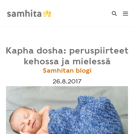
Skip
to
Search
Me
Toggle
content
Tog
Kapha dosha: peruspiirteet
kehossa ja mielessä
Samhitan blogi
26.8.2017