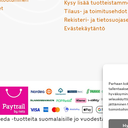
entoutuminen
Kysy lisää tuotteistamm
et
Tilaus- ja toimitusehdot
Rekisteri- ja tietosuojas
Evästekäytäntö
Parhaan kok
tallentaaks
hyväksymine
selauskäyttä
jättäminen t
toimintoihin
eda -tuotteita suomalaisille jo vuodesta 1994. Al
Hy