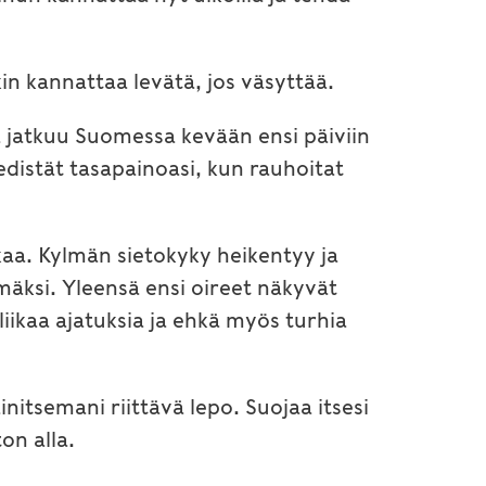
n kannattaa levätä, jos väsyttää.
ta jatkuu Suomessa kevään ensi päiviin
distät tasapainoasi, kun rauhoitat
ikaa. Kylmän sietokyky heikentyy ja
äksi. Yleensä ensi oireet näkyvät
iikaa ajatuksia ja ehkä myös turhia
itsemani riittävä lepo. Suojaa itsesi
on alla.