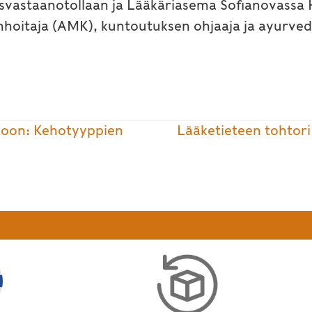
isvastaanotollaan ja Lääkäriasema Sofianovassa H
nhoitaja (AMK), kuntoutuksen ohjaaja ja ayurved
toon: Kehotyyppien
Lääketieteen tohtor