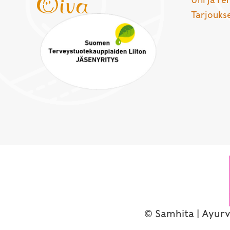
Uni ja r
Tarjouks
© Samhita | Ayurv