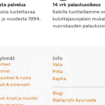
sta palvelua
14 vrk palautusoikeus
ista luotettavaa
Kaikilla tuotteillamme o
a jo vuodesta 1994.
kuluttajasuojalain muka
vuorokauden palautusoi
ryhmät
Info
otteet
Vata
uomat
Pitta
usteet & ruoka
Kapha
sät & mineraalit
Blogi
et, kirjat ja musiikki
Maharishi Ayurveda