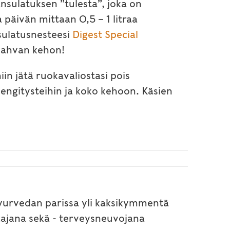
oansulatuksen ”tulesta”, joka on
 päivän mittaan 0,5 – 1 litraa
sulatusnesteesi
Digest Special
 vahvan kehon!
niin jätä ruokavaliostasi pois
engitysteihin ja koko kehoon. Käsien
 ayurvedan parissa yli kaksikymmentä
tajana sekä - terveysneuvojana