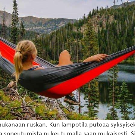
 mukanaan ruskan. Kun lämpötila putoaa syksyise
 sopeutumista pukeutumalla sään mukaisesti. Sin