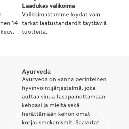
Laadukas valikoima
n
Valikoimastamme löydät vain
inen 14
tarkat laatustandardit täyttäviä
keus.
tuotteita.
Ayurveda
Ayurveda on vanha perinteinen
hyvinvointijärjestelmä, joka
auttaa sinua tasapainottamaan
kehoasi ja mieltä sekä
herättämään kehon omat
korjausmekanismit. Saavutat