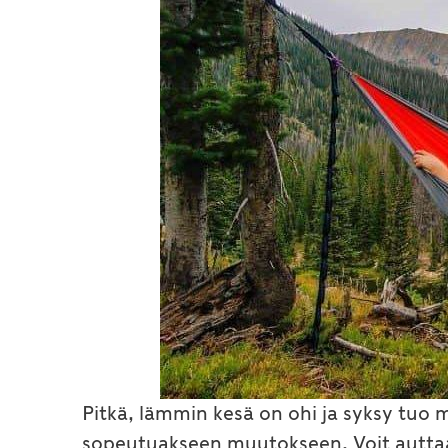
Pitkä, lämmin kesä on ohi ja syksy tuo
sopeutuakseen muutokseen. Voit auttaa