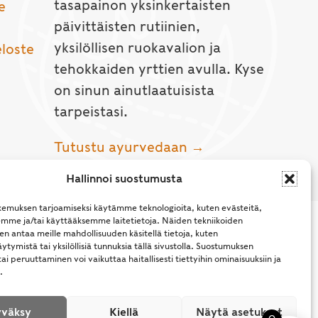
tasapainon yksinkertaisten
e
päivittäisten rutiinien,
yksilöllisen ruokavalion ja
eloste
tehokkaiden yrttien avulla. Kyse
on sinun ainutlaatuisista
tarpeistasi.
Tutustu ayurvedaan →
Hallinnoi suostumusta
emuksen tarjoamiseksi käytämme teknologioita, kuten evästeitä,
emme ja/tai käyttääksemme laitetietoja. Näiden tekniikoiden
n antaa meille mahdollisuuden käsitellä tietoja, kuten
ytymistä tai yksilöllisiä tunnuksia tällä sivustolla. Suostumuksen
ai peruuttaminen voi vaikuttaa haitallisesti tiettyihin ominaisuuksiin ja
.
l Rights Reserved.
väksy
Kiellä
Näytä asetukset