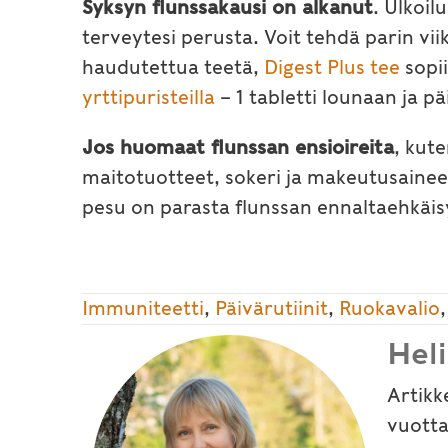
Syksyn flunssakausi on alkanut
. Ulkoil
terveytesi perusta. Voit tehdä parin vi
haudutettua teetä,
Digest Plus tee
sopii
yrttipuristeilla
– 1 tabletti lounaan ja 
Jos huomaat flunssan ensioireita
, kute
maitotuotteet, sokeri ja makeutusainee
pesu on parasta flunssan ennaltaehkäis
Immuniteetti
,
Päivärutiinit
,
Ruokavalio
Hel
Artikk
vuotta