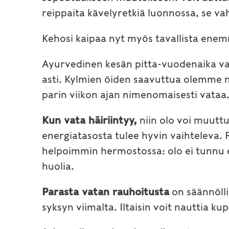
reippaita kävelyretkiä luonnossa, se vah
Kehosi kaipaa nyt myös tavallista enemm
Ayurvedinen kesän pitta-vuodenaika v
asti. Kylmien öiden saavuttua olemme n
parin viikon ajan nimenomaisesti vataa
Kun vata häiriintyy,
niin olo voi muuttu
energiatasosta tulee hyvin vaihteleva.
helpoimmin hermostossa: olo ei tunnu en
huolia.
Parasta vatan rauhoitusta
on säännölli
syksyn viimalta. Iltaisin voit nauttia ku