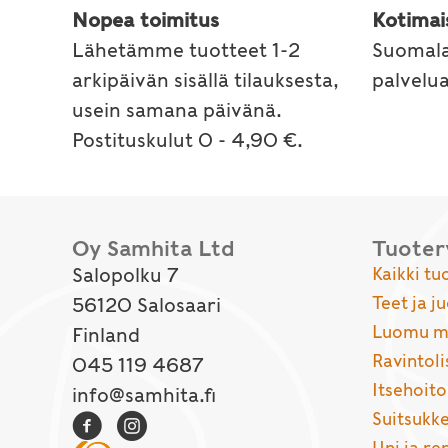
Nopea toimitus
Kotimai
Lähetämme tuotteet 1-2
Suomala
arkipäivän sisällä tilauksesta,
palvelu
usein samana päivänä.
Postituskulut 0 - 4,90 €.
Oy Samhita Ltd
Tuote
Salopolku 7
Kaikki tu
Teet ja j
56120 Salosaari
Luomu ma
Finland
Ravintoli
045 119 4687
Itsehoito
info@samhita.fi
Suitsukke