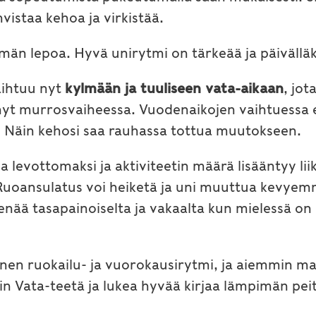
vistaa kehoa ja virkistää.
än lepoa. Hyvä unirytmi on tärkeää ja päivälläki
aihtuu nyt
kylmään ja tuuliseen vata-aikaan
, jo
yt murrosvaiheessa. Vuodenaikojen vaihtuessa e
. Näin kehosi saa rauhassa tottua muutokseen.
a levottomaksi ja aktiviteetin määrä lisääntyy li
 Ruoansulatus voi heiketä ja uni muuttua kevyemm
ää tasapainoiselta ja vakaalta kun mielessä on l
nen ruokailu- ja vuorokausirytmi, ja aiemmin main
pin Vata-teetä ja lukea hyvää kirjaa lämpimän peit