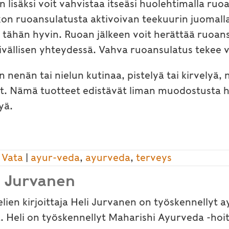
un lisäksi voit vahvistaa itseäsi huolehtimalla ru
ikon ruoansulatusta aktivoivan teekuurin juomalla
 tähän hyvin. Ruoan jälkeen voit herättää ruoan
päivällisen yhteydessä. Vahva ruoansulatus tekee
n nenän tai nielun kutinaa, pistelyä tai kirvelyä, 
t. Nämä tuotteet edistävät liman muodostusta h
yä.
,
Vata
|
ayur-veda
,
ayurveda
,
terveys
i Jurvanen
elien kirjoittaja Heli Jurvanen on työskennellyt
. Heli on työskennellyt Maharishi Ayurveda -hoi