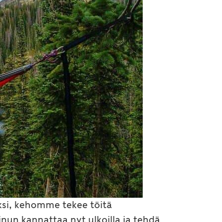
ksi, kehomme tekee töitä
un kannattaa nyt ulkoilla ja tehdä