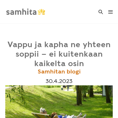
Skip
to
Search
Me
Toggle
content
Tog
Vappu ja kapha ne yhteen
soppii – ei kuitenkaan
kaikelta osin
Samhitan blogi
30.4.2023