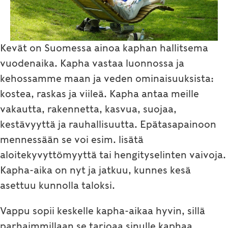
Kevät on Suomessa ainoa kaphan hallitsema
vuodenaika. Kapha vastaa luonnossa ja
kehossamme maan ja veden ominaisuuksista:
kostea, raskas ja viileä. Kapha antaa meille
vakautta, rakennetta, kasvua, suojaa,
kestävyyttä ja rauhallisuutta. Epätasapainoon
mennessään se voi esim. lisätä
aloitekyvyttömyyttä tai hengityselinten vaivoja.
Kapha-aika on nyt ja jatkuu, kunnes kesä
asettuu kunnolla taloksi.
Vappu sopii keskelle kapha-aikaa hyvin, sillä
parhaimmillaan se tarjoaa sinulle kaphaa