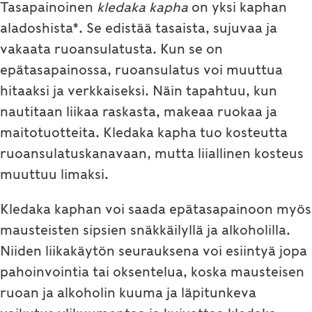
Tasapainoinen
kledaka kapha
on yksi kaphan
aladoshista*. Se edistää tasaista, sujuvaa ja
vakaata ruoansulatusta. Kun se on
epätasapainossa, ruoansulatus voi muuttua
hitaaksi ja verkkaiseksi. Näin tapahtuu, kun
nautitaan liikaa raskasta, makeaa ruokaa ja
maitotuotteita. Kledaka kapha tuo kosteutta
ruoansulatuskanavaan, mutta liiallinen kosteus
muuttuu limaksi.
Kledaka kaphan voi saada epätasapainoon myös
mausteisten sipsien snäkkäilyllä ja alkoholilla.
Niiden liikakäytön seurauksena voi esiintyä jopa
pahoinvointia tai oksentelua, koska mausteisen
ruoan ja alkoholin kuuma ja läpitunkeva