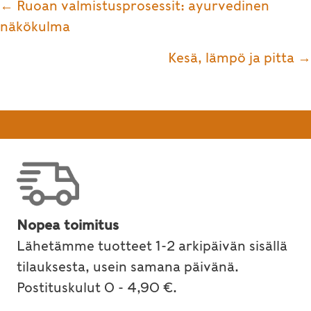
Posts
← Ruoan valmistusprosessit: ayurvedinen
navigation
näkökulma
Kesä, lämpö ja pitta →
Nopea toimitus
Lähetämme tuotteet 1-2 arkipäivän sisällä
tilauksesta, usein samana päivänä.
Postituskulut 0 - 4,90 €.