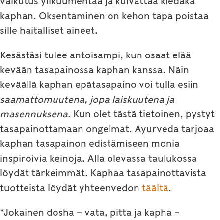
vaikutus ylikuumentaa ja kuivattaa kledaka
kaphan. Oksentaminen on kehon tapa poistaa
sille haitalliset aineet.
Kesästäsi tulee antoisampi, kun osaat elää
kevään tasapainossa kaphan kanssa. Näin
keväällä kaphan epätasapaino voi tulla esiin
saamattomuutena, jopa laiskuutena ja
masennuksena
. Kun olet tästä tietoinen, pystyt
tasapainottamaan ongelmat. Ayurveda tarjoaa
kaphan tasapainon edistämiseen monia
inspiroivia keinoja. Alla olevassa taulukossa
löydät tärkeimmät. Kaphaa tasapainottavista
tuotteista löydät yhteenvedon
täältä
.
*Jokainen dosha – vata, pitta ja kapha –