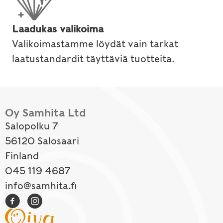
Laadukas valikoima
Valikoimastamme löydät vain tarkat
laatustandardit täyttäviä tuotteita.
Oy Samhita Ltd
Salopolku 7
56120 Salosaari
Finland
045 119 4687
info@samhita.fi