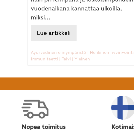
vuodenaikana kannattaa ulkoilla,
miksi...
Lue artikkeli
about Marraskuu: maan
Ayurvedinen elinympäristö
|
Henkinen hyvinvointi
Immuniteetti
|
Talvi
|
Yleinen
Nopea toimitus
Kotimai