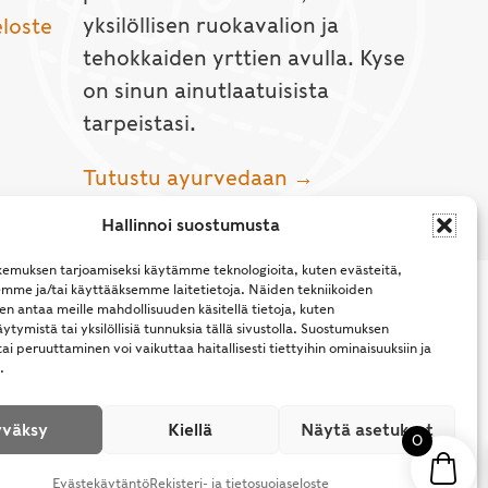
yksilöllisen ruokavalion ja
eloste
tehokkaiden yrttien avulla. Kyse
on sinun ainutlaatuisista
tarpeistasi.
Tutustu ayurvedaan →
Hallinnoi suostumusta
emuksen tarjoamiseksi käytämme teknologioita, kuten evästeitä,
emme ja/tai käyttääksemme laitetietoja. Näiden tekniikoiden
n antaa meille mahdollisuuden käsitellä tietoja, kuten
ytymistä tai yksilöllisiä tunnuksia tällä sivustolla. Suostumuksen
ai peruuttaminen voi vaikuttaa haitallisesti tiettyihin ominaisuuksiin ja
.
l Rights Reserved.
väksy
Kiellä
Näytä asetukset
0
Evästekäytäntö
Rekisteri- ja tietosuojaseloste