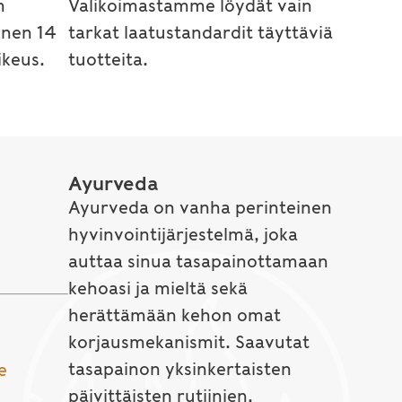
n
Valikoimastamme löydät vain
inen 14
tarkat laatustandardit täyttäviä
keus.
tuotteita.
Ayurveda
Ayurveda on vanha perinteinen
hyvinvointijärjestelmä, joka
auttaa sinua tasapainottamaan
kehoasi ja mieltä sekä
herättämään kehon omat
korjausmekanismit. Saavutat
tasapainon yksinkertaisten
e
päivittäisten rutiinien,