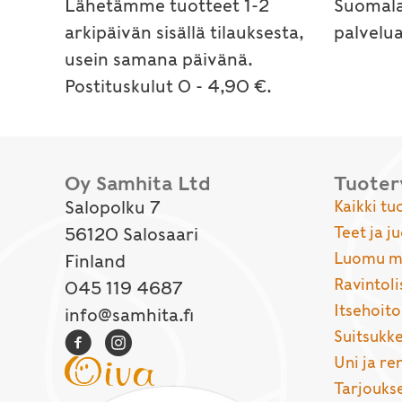
Lähetämme tuotteet 1-2
Suomala
arkipäivän sisällä tilauksesta,
palvelu
usein samana päivänä.
Postituskulut 0 - 4,90 €.
Oy Samhita Ltd
Tuote
Salopolku 7
Kaikki tu
Teet ja j
56120 Salosaari
Luomu ma
Finland
Ravintoli
045 119 4687
Itsehoito
info@samhita.fi
Suitsukke
Uni ja r
Tarjouks