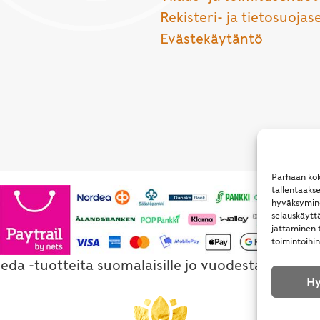
Rekisteri- ja tietosuojas
Evästekäytäntö
Parhaan kok
tallentaaks
hyväksymine
selauskäyttä
jättäminen t
toimintoihin
eda -tuotteita suomalaisille jo vuodesta 1994. Al
Hy