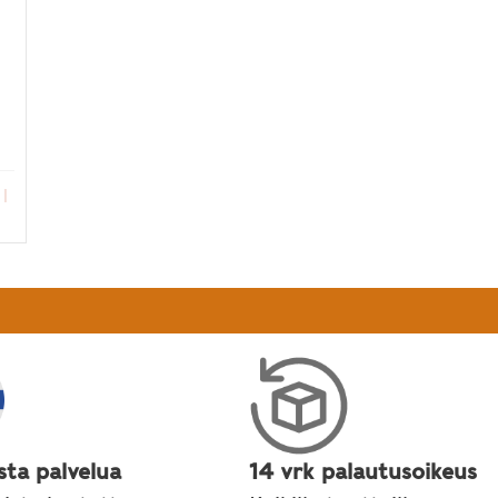
 mahtavin ulkoilukuukausi
|
sta palvelua
14 vrk palautusoikeus