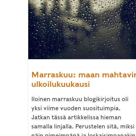
Marraskuu: maan mahtavi
ulkoilukuukausi
Iloinen marraskuu blogikirjoitus oli
yksi viime vuoden suosituimpia.
Jatkan tässä artikkelissa hieman
samalla linjalla. Perustelen sitä, miksi
näin pimeimpänä ja loskaisimpanakin