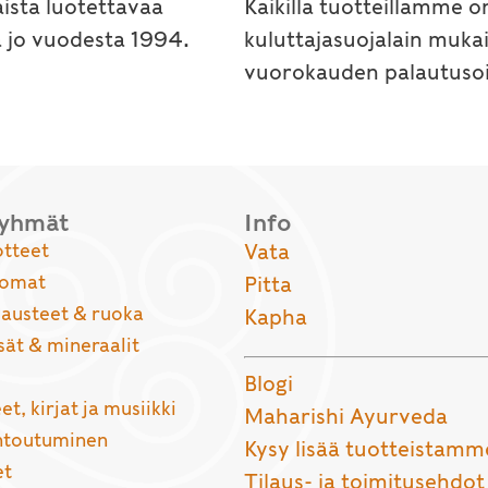
ista luotettavaa
Kaikilla tuotteillamme o
a jo vuodesta 1994.
kuluttajasuojalain muka
vuorokauden palautusoi
ryhmät
Info
otteet
Vata
uomat
Pitta
usteet & ruoka
Kapha
sät & mineraalit
Blogi
et, kirjat ja musiikki
Maharishi Ayurveda
entoutuminen
Kysy lisää tuotteistamm
et
Tilaus- ja toimitusehdot