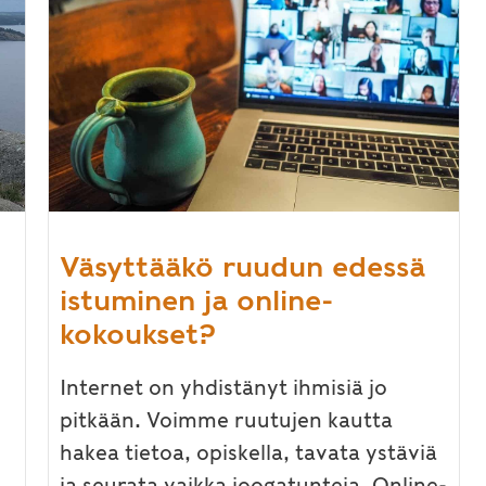
Väsyttääkö ruudun edessä
istuminen ja online-
kokoukset?
Internet on yhdistänyt ihmisiä jo
pitkään. Voimme ruutujen kautta
hakea tietoa, opiskella, tavata ystäviä
ja seurata vaikka joogatunteja. Online-