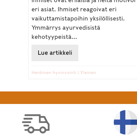
ihmiset ovat erilaisia ja heitä motivoi
eri asiat. Ihmiset reagoivat eri
vaikuttamistapoihin yksilöllisesti.
Ymmärrys ayurvedisistä
kehotyypeistä...
Lue artikkeli
about Johtaminen ja h
Henkinen hyvinvointi
|
Yleinen