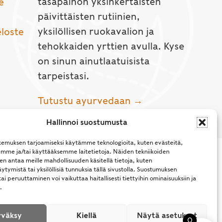
tasapainon yksinkertaisten
e
päivittäisten rutiinien,
yksilöllisen ruokavalion ja
eloste
tehokkaiden yrttien avulla. Kyse
on sinun ainutlaatuisista
tarpeistasi.
Tutustu ayurvedaan →
Hallinnoi suostumusta
emuksen tarjoamiseksi käytämme teknologioita, kuten evästeitä,
emme ja/tai käyttääksemme laitetietoja. Näiden tekniikoiden
n antaa meille mahdollisuuden käsitellä tietoja, kuten
ytymistä tai yksilöllisiä tunnuksia tällä sivustolla. Suostumuksen
ai peruuttaminen voi vaikuttaa haitallisesti tiettyihin ominaisuuksiin ja
.
l Rights Reserved.
väksy
Kiellä
Näytä asetukset
0