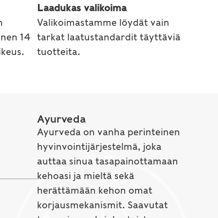
Laadukas valikoima
n
Valikoimastamme löydät vain
inen 14
tarkat laatustandardit täyttäviä
keus.
tuotteita.
Ayurveda
Ayurveda on vanha perinteinen
hyvinvointijärjestelmä, joka
auttaa sinua tasapainottamaan
kehoasi ja mieltä sekä
herättämään kehon omat
korjausmekanismit. Saavutat