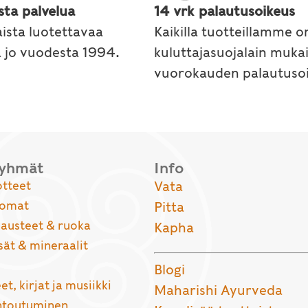
sta palvelua
14 vrk palautusoikeus
ista luotettavaa
Kaikilla tuotteillamme o
a jo vuodesta 1994.
kuluttajasuojalain muka
vuorokauden palautusoi
ryhmät
Info
otteet
Vata
uomat
Pitta
usteet & ruoka
Kapha
sät & mineraalit
Blogi
et, kirjat ja musiikki
Maharishi Ayurveda
entoutuminen