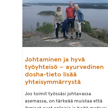
Johtaminen ja hyvä
työyhteisö – ayurvedinen
dosha-tieto lisää
yhteisymmärrystä
Jos toimit työssäsi johtavassa
asemassa, on tärkeää muistaa että