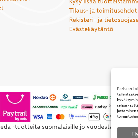
Kysy lisää tuotteistamm
et
Tilaus- ja toimitusehdot
Rekisteri- ja tietosuojas
Evästekäytäntö
Parhaan kok
tallentaaks
hyväksymine
selauskäyttä
jättäminen t
toimintoihin
eda -tuotteita suomalaisille jo vuodesta 1994. Al
Hy