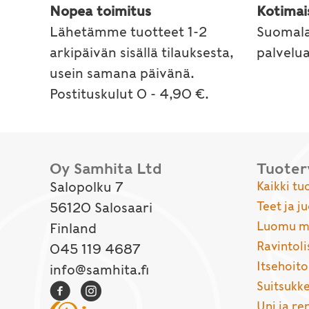
Nopea toimitus
Kotimai
Lähetämme tuotteet 1-2
Suomala
arkipäivän sisällä tilauksesta,
palvelu
usein samana päivänä.
Postituskulut 0 - 4,90 €.
Oy Samhita Ltd
Tuote
Salopolku 7
Kaikki tu
Teet ja j
56120 Salosaari
Luomu ma
Finland
Ravintoli
045 119 4687
Itsehoito
info@samhita.fi
Suitsukke
Uni ja r