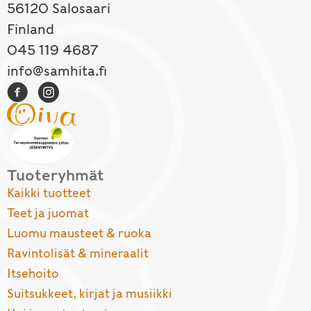
56120 Salosaari
Finland
045 119 4687
info@samhita.fi
Tuoteryhmät
Kaikki tuotteet
Teet ja juomat
Luomu mausteet & ruoka
Ravintolisät & mineraalit
Itsehoito
Suitsukkeet, kirjat ja musiikki