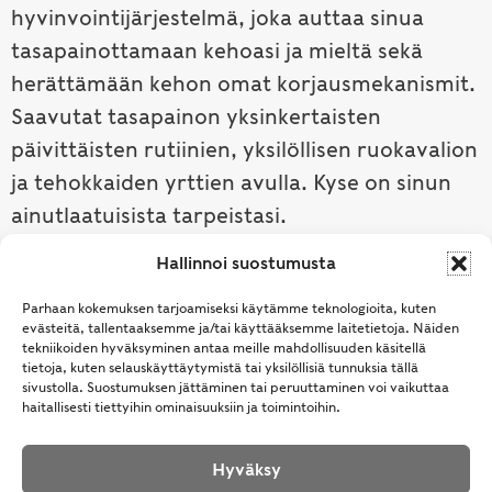
hyvinvointijärjestelmä, joka auttaa sinua
tasapainottamaan kehoasi ja mieltä sekä
herättämään kehon omat korjausmekanismit.
Saavutat tasapainon yksinkertaisten
päivittäisten rutiinien, yksilöllisen ruokavalion
ja tehokkaiden yrttien avulla. Kyse on sinun
ainutlaatuisista tarpeistasi.
Hallinnoi suostumusta
Tutustu ayurvedaan →
Parhaan kokemuksen tarjoamiseksi käytämme teknologioita, kuten
evästeitä, tallentaaksemme ja/tai käyttääksemme laitetietoja. Näiden
tekniikoiden hyväksyminen antaa meille mahdollisuuden käsitellä
tietoja, kuten selauskäyttäytymistä tai yksilöllisiä tunnuksia tällä
sivustolla. Suostumuksen jättäminen tai peruuttaminen voi vaikuttaa
haitallisesti tiettyihin ominaisuuksiin ja toimintoihin.
Hyväksy