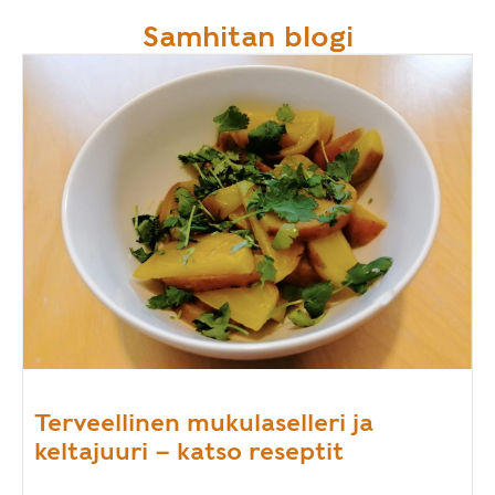
Samhitan blogi
Terveellinen mukulaselleri ja
keltajuuri – katso reseptit