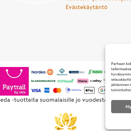
Evästekäytäntö
Parhaan kok
tallentaaks
hyväksymine
selauskäyttä
jättäminen t
toimintoihin
eda -tuotteita suomalaisille jo vuodesta 1994. Al
Hy