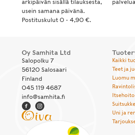
arkipäivän sisällä tilauksesta,
palvelu
usein samana päivänä.
Postituskulut 0 - 4,90 €.
Oy Samhita Ltd
Tuote
Salopolku 7
Kaikki tu
Teet ja j
56120 Salosaari
Luomu ma
Finland
Ravintoli
045 119 4687
Itsehoito
info@samhita.fi
Suitsukke
Uni ja r
Tarjouks