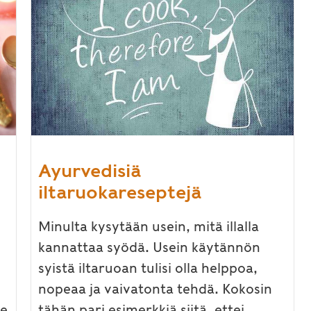
Ayurvedisiä
iltaruokareseptejä
Minulta kysytään usein, mitä illalla
kannattaa syödä. Usein käytännön
syistä iltaruoan tulisi olla helppoa,
nopeaa ja vaivatonta tehdä. Kokosin
me
tähän pari esimerkkiä siitä, ettei