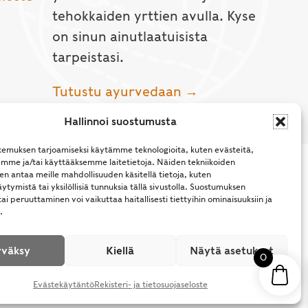
tehokkaiden yrttien avulla. Kyse
on sinun ainutlaatuisista
tarpeistasi.
Tutustu ayurvedaan →
Hallinnoi suostumusta
emuksen tarjoamiseksi käytämme teknologioita, kuten evästeitä,
emme ja/tai käyttääksemme laitetietoja. Näiden tekniikoiden
n antaa meille mahdollisuuden käsitellä tietoja, kuten
ytymistä tai yksilöllisiä tunnuksia tällä sivustolla. Suostumuksen
ai peruuttaminen voi vaikuttaa haitallisesti tiettyihin ominaisuuksiin ja
.
l Rights Reserved.
väksy
Kiellä
Näytä asetukset
0
Evästekäytäntö
Rekisteri- ja tietosuojaseloste