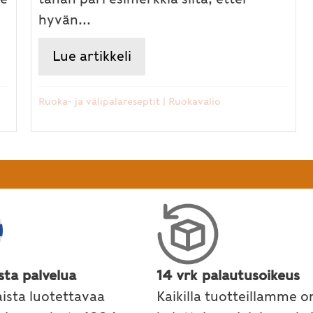
hyvän...
uoat – vinkkejä iltapalaan
Lue artikkeli
about Ayurvedisiä iltaruoka
Ruoka- ja välipalareseptit
|
Ruokavalio
sta palvelua
14 vrk palautusoikeus
ista luotettavaa
Kaikilla tuotteillamme o