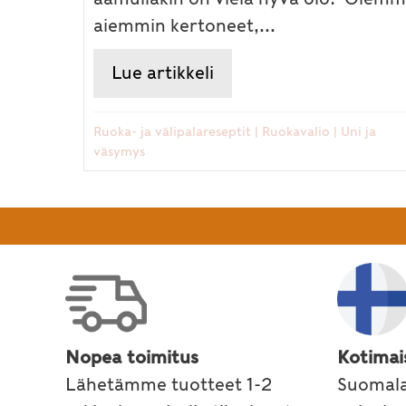
aiemmin kertoneet,...
Lue artikkeli
about Ayurvediset iltar
Ruoka- ja välipalareseptit
|
Ruokavalio
|
Uni ja
väsymys
Nopea toimitus
Kotimai
Lähetämme tuotteet 1-2
Suomala