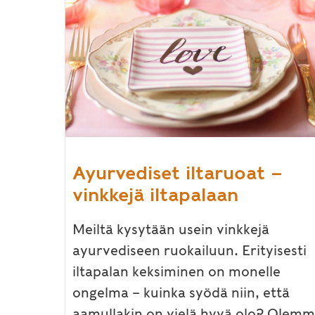
Ayurvediset iltaruoat –
vinkkejä iltapalaan
Meiltä kysytään usein vinkkejä
ayurvediseen ruokailuun. Erityisesti
iltapalan keksiminen on monelle
ongelma – kuinka syödä niin, että
aamullakin on vielä hyvä olo? Olem