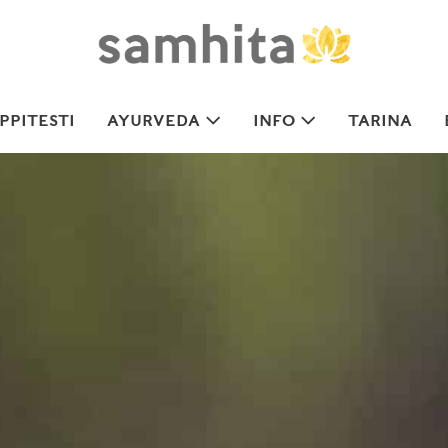
PITESTI
AYURVEDA
INFO
TARINA