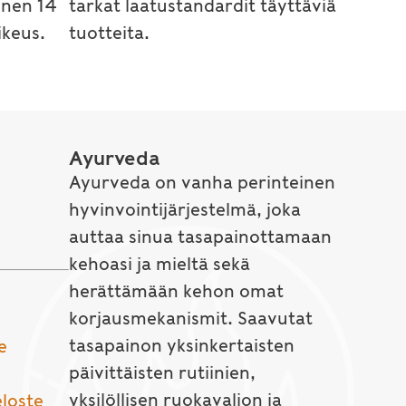
inen 14
tarkat laatustandardit täyttäviä
keus.
tuotteita.
Ayurveda
Ayurveda on vanha perinteinen
hyvinvointijärjestelmä, joka
auttaa sinua tasapainottamaan
kehoasi ja mieltä sekä
herättämään kehon omat
korjausmekanismit. Saavutat
tasapainon yksinkertaisten
e
päivittäisten rutiinien,
yksilöllisen ruokavalion ja
eloste