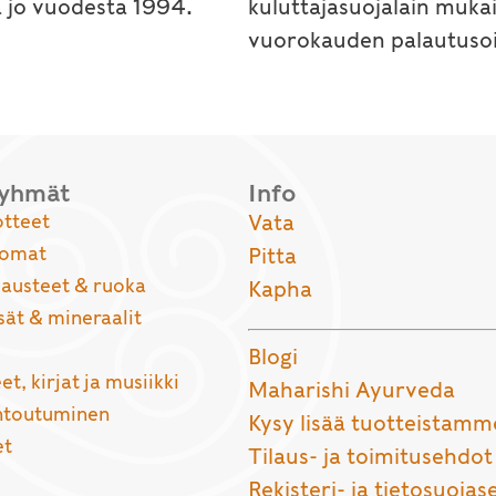
a jo vuodesta 1994.
kuluttajasuojalain muka
vuorokauden palautusoi
ryhmät
Info
otteet
Vata
uomat
Pitta
usteet & ruoka
Kapha
sät & mineraalit
Blogi
et, kirjat ja musiikki
Maharishi Ayurveda
entoutuminen
Kysy lisää tuotteistamm
et
Tilaus- ja toimitusehdot
Rekisteri- ja tietosuojas