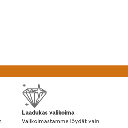
reseptejä
Laadukas valikoima
n
Valikoimastamme löydät vain