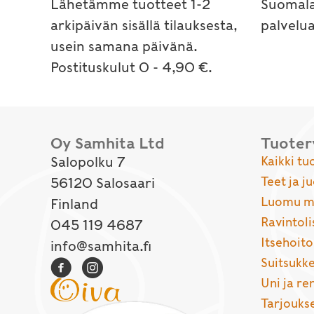
Lähetämme tuotteet 1-2
Suomala
arkipäivän sisällä tilauksesta,
palvelu
usein samana päivänä.
Postituskulut 0 - 4,90 €.
Oy Samhita Ltd
Tuote
Salopolku 7
Kaikki tu
Teet ja j
56120 Salosaari
Luomu ma
Finland
Ravintoli
045 119 4687
Itsehoito
info@samhita.fi
Suitsukke
Uni ja r
Tarjouks