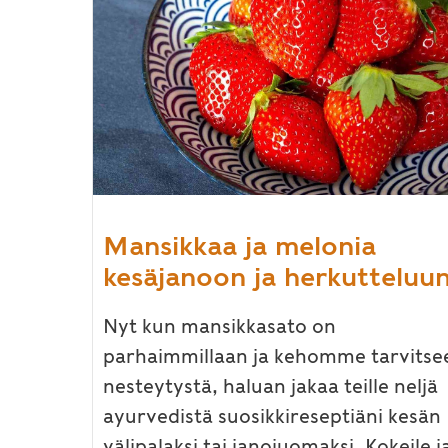
Mansikkaa ja melonia
kesäjanoon ja herkutteluu
Nyt kun mansikkasato on
parhaimmillaan ja kehomme tarvitse
nesteytystä, haluan jakaa teille neljä
ayurvedistä suosikkireseptiäni kesän
välipalaksi tai janojuomaksi. Kokeile j