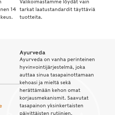
n
Valikoimastamme löydät vain
inen 14
tarkat laatustandardit täyttäviä
keus.
tuotteita.
Ayurveda
Ayurveda on vanha perinteinen
hyvinvointijärjestelmä, joka
auttaa sinua tasapainottamaan
kehoasi ja mieltä sekä
herättämään kehon omat
korjausmekanismit. Saavutat
tasapainon yksinkertaisten
e
päivittäisten rutiinien,