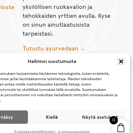
yksilöllisen ruokavalion ja
eloste
tehokkaiden yrttien avulla. Kyse
on sinun ainutlaatuisista
tarpeistasi.
Tutustu ayurvedaan →
Hallinnoi suostumusta
emuksen tarjoamiseksi käytämme teknologioita, kuten evästeitä,
emme ja/tai käyttääksemme laitetietoja. Näiden tekniikoiden
n antaa meille mahdollisuuden käsitellä tietoja, kuten
ytymistä tai yksilöllisiä tunnuksia tällä sivustolla. Suostumuksen
ai peruuttaminen voi vaikuttaa haitallisesti tiettyihin ominaisuuksiin ja
.
l Rights Reserved.
väksy
Kiellä
Näytä asetukset
0
Evästekäytäntö
Rekisteri- ja tietosuojaseloste