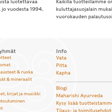
ista luotettavaa
Kaikilla tuotteillamme o
a jo vuodesta 1994.
kuluttajasuojalain muka
vuorokauden palautusoi
ryhmät
Info
otteet
Vata
uomat
Pitta
usteet & ruoka
Kapha
sät & mineraalit
Blogi
et, kirjat ja musiikki
Maharishi Ayurveda
entoutuminen
Kysy lisää tuotteistamm
et
Tilaus- ja toimitusehdot