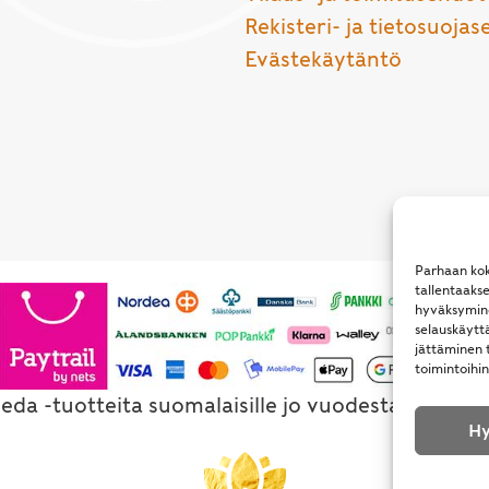
Rekisteri- ja tietosuojas
Evästekäytäntö
Parhaan kok
tallentaaks
hyväksymine
selauskäyttä
jättäminen t
toimintoihin
eda -tuotteita suomalaisille jo vuodesta 1994. Al
Hy