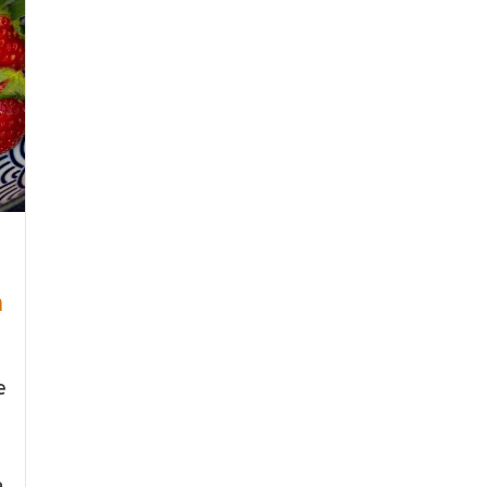
n
e
a