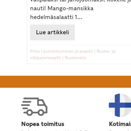
nauti! Mango-mansikka
hedelmäsalaatti 1...
Lue artikkeli
about Mansikkaa ja me
Pitta
|
puhdistuminen ja paasto
|
Ruoka- ja
välipalareseptit
|
Ruokavalio
Nopea toimitus
Kotimai