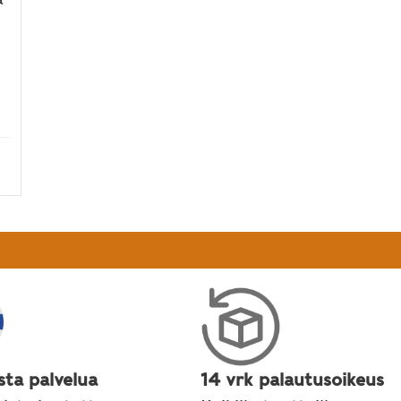
lonia kesäjanoon ja herkutteluun
sta palvelua
14 vrk palautusoikeus