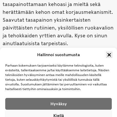
tasapainottamaan kehoasi ja mieltä sekä
herättämään kehon omat korjausmekanismit.
Saavutat tasapainon yksinkertaisten
päivittäisten rutiinien, yksilöllisen ruokavalion
ja tehokkaiden yrttien avulla. Kyse on sinun
ainutlaatuisista tarpeistasi.
Hallinnoi suostumusta
Tutustu ayurvedaan →
Parhaan kokemuksen tarjoamiseksi käytämme teknologioita, kuten
evästeitä, tallentaaksemme ja/tai käyttääksemme laitetietoja. Näiden
tekniikoiden hyväksyminen antaa meille mahdollisuuden käsitellä
tietoja, kuten selauskäyttäytymistä tai yksilöllisiä tunnuksia tällä
sivustolla. Suostumuksen jättäminen tai peruuttaminen voi vaikuttaa
haitallisesti tiettyihin ominaisuuksiin ja toimintoihin.
Hyväksy
© Samhita | Ayurveda -tuotteita suomalaisille jo
Kiellä