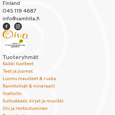
Finland
045 119 4687
info@samhita.fi
Tuoteryhmät
Kaikki tuotteet
Teet ja juomat
Luomu mausteet & ruoka
Ravintolisät & mineraalit
Itsehoito
Suitsukkeet, kirjat ja musiikki
Uni ja rentoutuminen