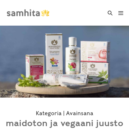
Skip
to
Search
Me
Toggle
content
Tog
Kategoria | Avainsana
maidoton ja vegaani juusto