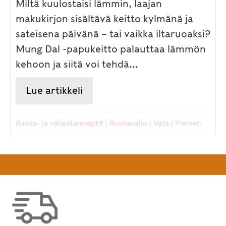
Miltä kuulostaisi lämmin, laajan
makukirjon sisältävä keitto kylmänä ja
sateisena päivänä – tai vaikka iltaruoaksi?
Mung Dal -papukeitto palauttaa lämmön
kehoon ja siitä voi tehdä...
Lue artikkeli
about Ayurvedisia ruokaohjeit
Ruoka- ja välipalareseptit
|
Ruokavalio
|
Vata
|
Yleinen