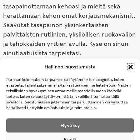
tasapainottamaan kehoasi ja mieltä sekä
herättämään kehon omat korjausmekanismit.
Saavutat tasapainon yksinkertaisten
päivittäisten rutiinien, yksilöllisen ruokavalion
ja tehokkaiden yrttien avulla. Kyse on sinun
ainutlaatuisista tarpeistasi.
Hallinnoi suostumusta
Tutustu ayurvedaan →
Parhaan kokemuksen tarjoamiseksi käytämme teknologioita, kuten
evästeitä, tallentaaksemme ja/tai käyttääksemme laitetietoja. Näiden
tekniikoiden hyväksyminen antaa meille mahdollisuuden käsitellä
tietoja, kuten selauskäyttäytymistä tai yksilöllisiä tunnuksia tällä
sivustolla. Suostumuksen jättäminen tai peruuttaminen voi vaikuttaa
haitallisesti tiettyihin ominaisuuksiin ja toimintoihin.
Hyväksy
© Samhita | Ayurveda -tuotteita suomalaisille jo
Kiellä