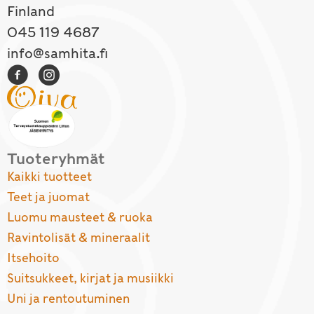
Finland
045 119 4687
info@samhita.fi
Tuoteryhmät
Kaikki tuotteet
Teet ja juomat
Luomu mausteet & ruoka
Ravintolisät & mineraalit
Itsehoito
Suitsukkeet, kirjat ja musiikki
Uni ja rentoutuminen