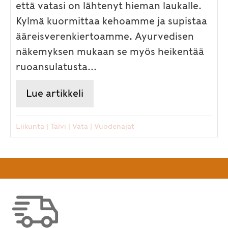
että vatasi on lähtenyt hieman laukalle.
Kylmä kuormittaa kehoamme ja supistaa
ääreisverenkiertoamme. Ayurvedisen
näkemyksen mukaan se myös heikentää
ruoansulatusta...
Lue artikkeli
about Pakkanen puree, jos vata
Liikunta
|
Talvi
|
Vata
|
Vuodenajat