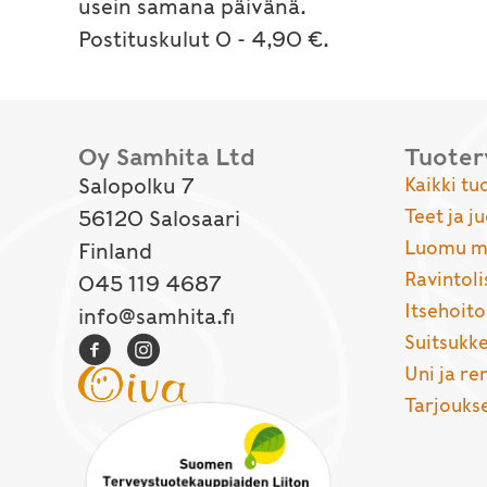
usein samana päivänä.
Postituskulut 0 - 4,90 €.
Oy Samhita Ltd
Tuote
Salopolku 7
Kaikki tu
Teet ja j
56120 Salosaari
Luomu ma
Finland
Ravintoli
045 119 4687
Itsehoito
info@samhita.fi
Suitsukke
Uni ja r
Tarjouks