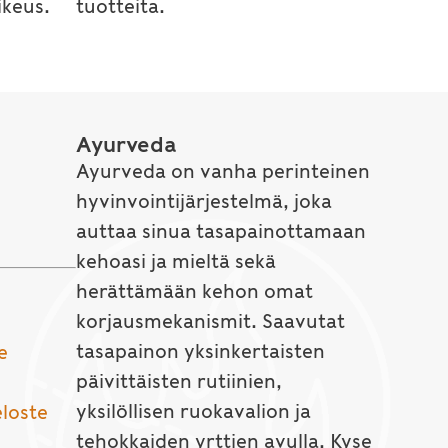
keus.
tuotteita.
Ayurveda
Ayurveda on vanha perinteinen
hyvinvointijärjestelmä, joka
auttaa sinua tasapainottamaan
kehoasi ja mieltä sekä
herättämään kehon omat
korjausmekanismit. Saavutat
tasapainon yksinkertaisten
e
päivittäisten rutiinien,
yksilöllisen ruokavalion ja
eloste
tehokkaiden yrttien avulla. Kyse