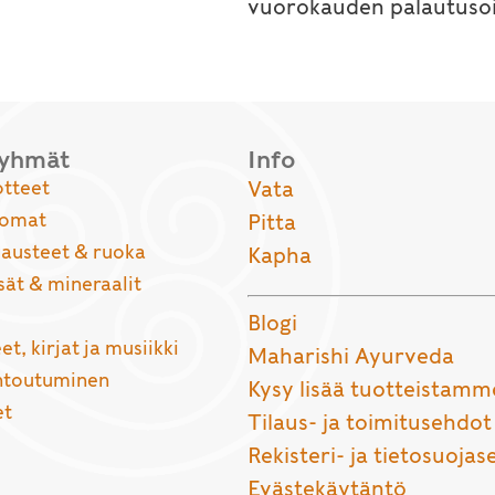
vuorokauden palautusoi
ryhmät
Info
otteet
Vata
uomat
Pitta
usteet & ruoka
Kapha
sät & mineraalit
Blogi
et, kirjat ja musiikki
Maharishi Ayurveda
entoutuminen
Kysy lisää tuotteistamm
et
Tilaus- ja toimitusehdot
Rekisteri- ja tietosuojas
Evästekäytäntö