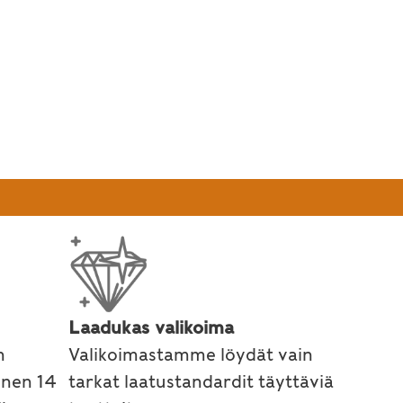
Laadukas valikoima
n
Valikoimastamme löydät vain
inen 14
tarkat laatustandardit täyttäviä