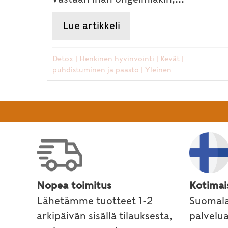
Lue artikkeli
about Kevät inspiroi k
Detox
|
Henkinen hyvinvointi
|
Kevät
|
puhdistuminen ja paasto
|
Yleinen
Nopea toimitus
Kotimai
Lähetämme tuotteet 1-2
Suomala
arkipäivän sisällä tilauksesta,
palvelu