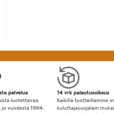
ehon ja mielen siivoukseen
sta palvelua
14 vrk palautusoikeus
ista luotettavaa
Kaikilla tuotteillamme o
a jo vuodesta 1994.
kuluttajasuojalain muka