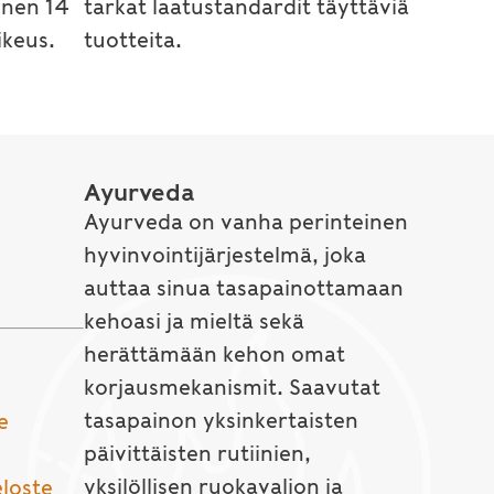
inen 14
tarkat laatustandardit täyttäviä
keus.
tuotteita.
Ayurveda
Ayurveda on vanha perinteinen
hyvinvointijärjestelmä, joka
auttaa sinua tasapainottamaan
kehoasi ja mieltä sekä
herättämään kehon omat
korjausmekanismit. Saavutat
tasapainon yksinkertaisten
e
päivittäisten rutiinien,
yksilöllisen ruokavalion ja
eloste