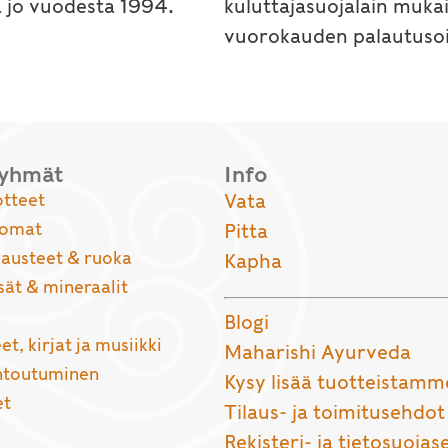
a jo vuodesta 1994.
kuluttajasuojalain muka
vuorokauden palautusoi
ryhmät
Info
otteet
Vata
uomat
Pitta
usteet & ruoka
Kapha
sät & mineraalit
Blogi
et, kirjat ja musiikki
Maharishi Ayurveda
entoutuminen
Kysy lisää tuotteistamm
et
Tilaus- ja toimitusehdot
Rekisteri- ja tietosuojas