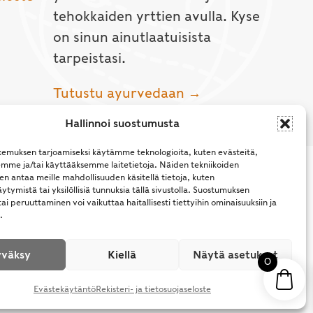
tehokkaiden yrttien avulla. Kyse
on sinun ainutlaatuisista
tarpeistasi.
Tutustu ayurvedaan →
Hallinnoi suostumusta
emuksen tarjoamiseksi käytämme teknologioita, kuten evästeitä,
emme ja/tai käyttääksemme laitetietoja. Näiden tekniikoiden
n antaa meille mahdollisuuden käsitellä tietoja, kuten
ytymistä tai yksilöllisiä tunnuksia tällä sivustolla. Suostumuksen
ai peruuttaminen voi vaikuttaa haitallisesti tiettyihin ominaisuuksiin ja
.
l Rights Reserved.
väksy
Kiellä
Näytä asetukset
0
Evästekäytäntö
Rekisteri- ja tietosuojaseloste