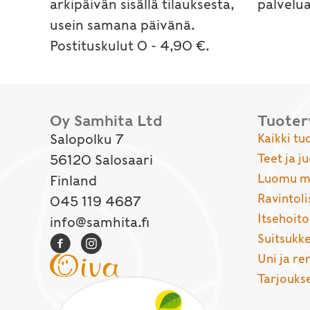
arkipäivän sisällä tilauksesta,
palvelu
usein samana päivänä.
Postituskulut 0 - 4,90 €.
Oy Samhita Ltd
Tuote
Salopolku 7
Kaikki tu
Teet ja j
56120 Salosaari
Luomu ma
Finland
Ravintoli
045 119 4687
Itsehoito
info@samhita.fi
Suitsukke
Uni ja r
Tarjouks