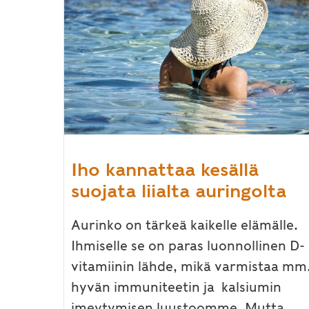
Iho kannattaa kesällä
suojata liialta auringolta
Aurinko on tärkeä kaikelle elämälle.
Ihmiselle se on paras luonnollinen D-
vitamiinin lähde, mikä varmistaa mm
hyvän immuniteetin ja kalsiumin
imeytymisen luustoomme. Mutta