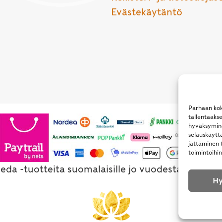
Evästekäytäntö
Parhaan kok
tallentaaks
hyväksymine
selauskäyttä
jättäminen t
toimintoihin
eda -tuotteita suomalaisille jo vuodesta 1994. Al
Hy