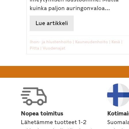
kuinka paljon auringonvaloa...
Lue artikkeli
about Iho kannattaa kes
Ihon- ja hiustenhoito
|
Kauneudenhoito
|
Kesä
|
Pitta
|
Vuodenajat
Nopea toimitus
Kotimai
Lähetämme tuotteet 1-2
Suomala