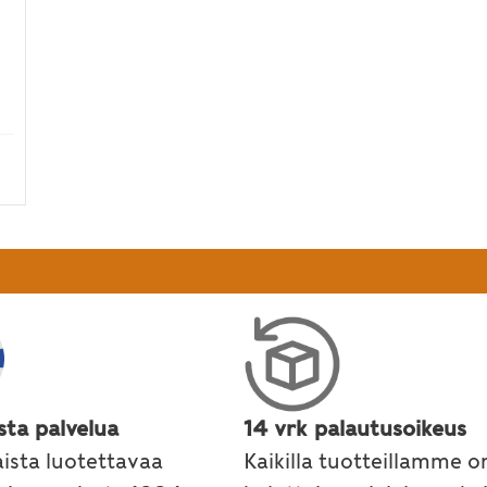
ällä suojata liialta auringolta
sta palvelua
14 vrk palautusoikeus
ista luotettavaa
Kaikilla tuotteillamme o