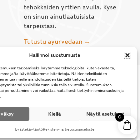
tehokkaiden yrttien avulla. Kyse
on sinun ainutlaatuisista
tarpeistasi.
Tutustu ayurvedaan →
Hallinnoi suostumusta
emuksen tarjoamiseksi käytämme teknologioita, kuten evästeitä,
emme ja/tai käyttääksemme laitetietoja. Näiden tekniikoiden
n antaa meille mahdollisuuden käsitellä tietoja, kuten
ytymistä tai yksilöllisiä tunnuksia tällä sivustolla. Suostumuksen
ai peruuttaminen voi vaikuttaa haitallisesti tiettyihin ominaisuuksiin ja
.
l Rights Reserved.
väksy
Kiellä
Näytä asetukset
0
Evästekäytäntö
Rekisteri- ja tietosuojaseloste