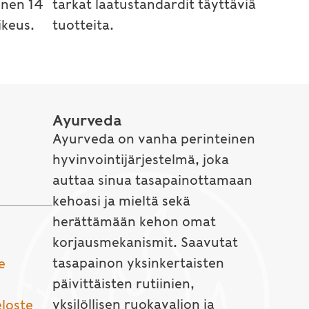
inen 14
tarkat laatustandardit täyttäviä
keus.
tuotteita.
Ayurveda
Ayurveda on vanha perinteinen
hyvinvointijärjestelmä, joka
auttaa sinua tasapainottamaan
kehoasi ja mieltä sekä
herättämään kehon omat
korjausmekanismit. Saavutat
tasapainon yksinkertaisten
e
päivittäisten rutiinien,
yksilöllisen ruokavalion ja
eloste