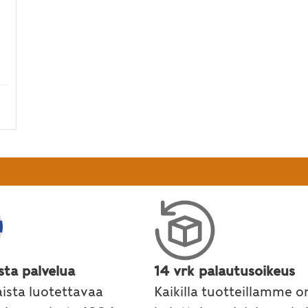
ällä suojata liialta auringolta
sta palvelua
14 vrk palautusoikeus
ista luotettavaa
Kaikilla tuotteillamme o