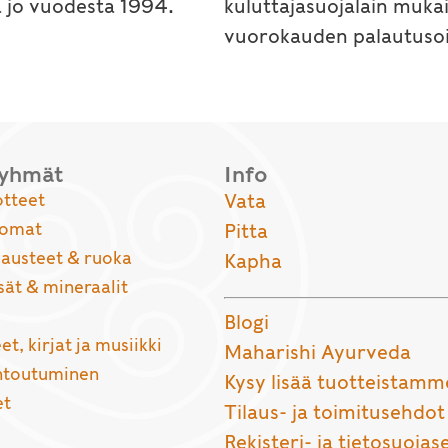
a jo vuodesta 1994.
kuluttajasuojalain muka
vuorokauden palautusoi
ryhmät
Info
otteet
Vata
uomat
Pitta
usteet & ruoka
Kapha
sät & mineraalit
Blogi
et, kirjat ja musiikki
Maharishi Ayurveda
entoutuminen
Kysy lisää tuotteistamm
et
Tilaus- ja toimitusehdot
Rekisteri- ja tietosuojas