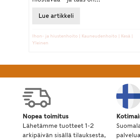
Lue artikkeli
about Hiusten, kynsien
Ihon- ja hiustenhoito
|
Kauneudenhoito
|
Kesä
|
Yleinen
Nopea toimitus
Kotimai
Lähetämme tuotteet 1-2
Suomala
arkipäivän sisällä tilauksesta,
palvelu