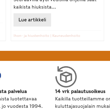
kaikista hiuksista...
 ja luuston kesäkunto
Lue artikkeli
about Terveet ja vahvat hiu
Ihon- ja hiustenhoito
|
Kauneudenhoito
sta palvelua
14 vrk palautusoikeus
ista luotettavaa
Kaikilla tuotteillamme o
a jo vuodesta 1994.
kuluttajasuojalain muka