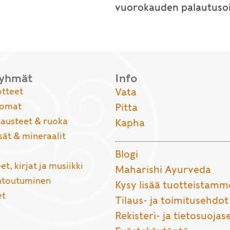
vuorokauden palautusoi
ryhmät
Info
otteet
Vata
uomat
Pitta
usteet & ruoka
Kapha
sät & mineraalit
Blogi
et, kirjat ja musiikki
Maharishi Ayurveda
entoutuminen
Kysy lisää tuotteistamm
et
Tilaus- ja toimitusehdot
Rekisteri- ja tietosuojas