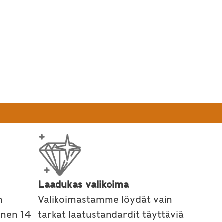
kset ayurvedan keinoin
Laadukas valikoima
n
Valikoimastamme löydät vain
inen 14
tarkat laatustandardit täyttäviä