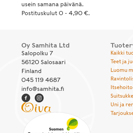
usein samana päivänä.
Postituskulut 0 - 4,90 €.
Oy Samhita Ltd
Tuote
Salopolku 7
Kaikki tu
Teet ja j
56120 Salosaari
Luomu ma
Finland
Ravintoli
045 119 4687
Itsehoito
info@samhita.fi
Suitsukke
Uni ja r
Tarjouks