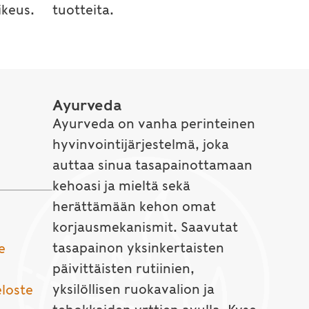
keus.
tuotteita.
Ayurveda
Ayurveda on vanha perinteinen
hyvinvointijärjestelmä, joka
auttaa sinua tasapainottamaan
kehoasi ja mieltä sekä
herättämään kehon omat
korjausmekanismit. Saavutat
tasapainon yksinkertaisten
e
päivittäisten rutiinien,
yksilöllisen ruokavalion ja
eloste