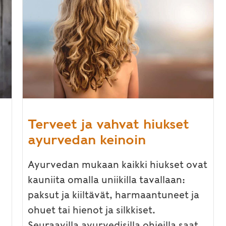
Terveet ja vahvat hiukset
ayurvedan keinoin
Ayurvedan mukaan kaikki hiukset ovat
kauniita omalla uniikilla tavallaan:
paksut ja kiiltävät, harmaantuneet ja
ohuet tai hienot ja silkkiset.
Seuraavilla ayurvedisilla ohjeilla saat