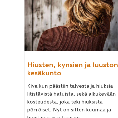
Hiusten, kynsien ja luuston
kesäkunto
Kiva kun päästiin talvesta ja hiuksia
litistävistä hatuista, sekä alkukevään
kosteudesta, joka teki hiuksista
pörröiset. Nyt on sitten kuumaa ja
hiostavaa – ja taas on...