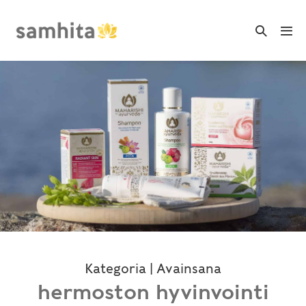
Skip
to
Search
Me
Toggle
content
Tog
Kategoria | Avainsana
hermoston hyvinvointi