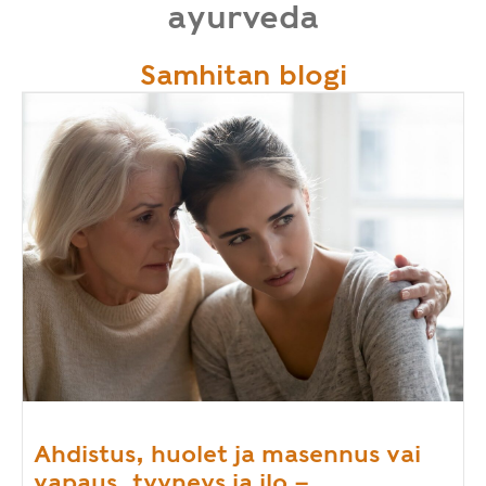
ayurveda
Samhitan blogi
Ahdistus, huolet ja masennus vai
vapaus, tyyneys ja ilo –