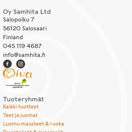
Oy Samhita Ltd
Salopolku 7
56120 Salosaari
Finland
045 119 4687
info@samhita.fi
Tuoteryhmät
Kaikki tuotteet
Teet ja juomat
Luomu mausteet & ruoka