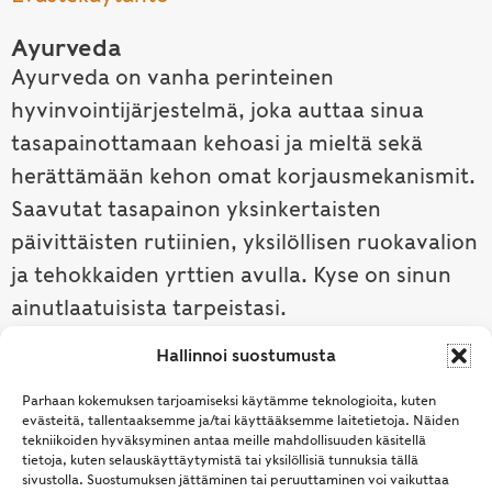
Ayurveda
Ayurveda on vanha perinteinen
hyvinvointijärjestelmä, joka auttaa sinua
tasapainottamaan kehoasi ja mieltä sekä
herättämään kehon omat korjausmekanismit.
Saavutat tasapainon yksinkertaisten
päivittäisten rutiinien, yksilöllisen ruokavalion
ja tehokkaiden yrttien avulla. Kyse on sinun
ainutlaatuisista tarpeistasi.
Hallinnoi suostumusta
Tutustu ayurvedaan →
Parhaan kokemuksen tarjoamiseksi käytämme teknologioita, kuten
evästeitä, tallentaaksemme ja/tai käyttääksemme laitetietoja. Näiden
tekniikoiden hyväksyminen antaa meille mahdollisuuden käsitellä
tietoja, kuten selauskäyttäytymistä tai yksilöllisiä tunnuksia tällä
sivustolla. Suostumuksen jättäminen tai peruuttaminen voi vaikuttaa