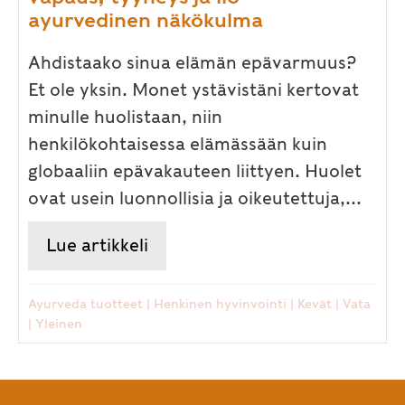
ayurvedinen näkökulma
Ahdistaako sinua elämän epävarmuus?
Et ole yksin. Monet ystävistäni kertovat
minulle huolistaan, niin
henkilökohtaisessa elämässään kuin
globaaliin epävakauteen liittyen. Huolet
ovat usein luonnollisia ja oikeutettuja,...
Lue artikkeli
about Ahdistus, huolet ja mas
Ayurveda tuotteet
|
Henkinen hyvinvointi
|
Kevät
|
Vata
|
Yleinen