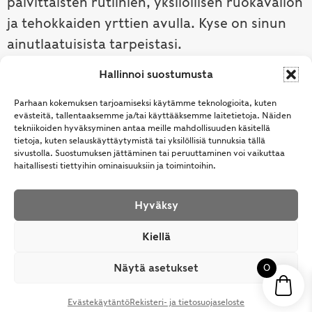
päivittäisten rutiinien, yksilöllisen ruokavalion
ja tehokkaiden yrttien avulla. Kyse on sinun
ainutlaatuisista tarpeistasi.
Hallinnoi suostumusta
Tutustu ayurvedaan →
Parhaan kokemuksen tarjoamiseksi käytämme teknologioita, kuten
evästeitä, tallentaaksemme ja/tai käyttääksemme laitetietoja. Näiden
tekniikoiden hyväksyminen antaa meille mahdollisuuden käsitellä
tietoja, kuten selauskäyttäytymistä tai yksilöllisiä tunnuksia tällä
sivustolla. Suostumuksen jättäminen tai peruuttaminen voi vaikuttaa
haitallisesti tiettyihin ominaisuuksiin ja toimintoihin.
Hyväksy
© Samhita | Ayurveda -tuotteita suomalaisille jo
Kiellä
vuodesta 1994. All Rights Reserved.
Näytä asetukset
0
Evästekäytäntö
Rekisteri- ja tietosuojaseloste