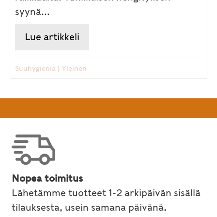
syynä...
Lue artikkeli
about Raikas hengitys ja terve
Suuhygienia
|
Yleinen
Nopea toimitus
Lähetämme tuotteet 1-2 arkipäivän sisällä
tilauksesta, usein samana päivänä.