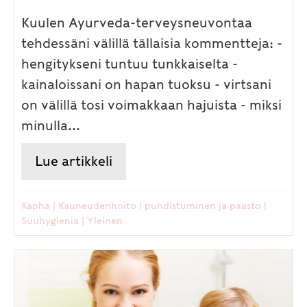
Kuulen Ayurveda-terveysneuvontaa
tehdessäni välillä tällaisia kommentteja: -
hengitykseni tuntuu tunkkaiselta -
kainaloissani on hapan tuoksu - virtsani
on välillä tosi voimakkaan hajuista - miksi
minulla...
Lue artikkeli
about Tuntuuko että haiset p
Kapha
|
Kauneudenhoito
|
puhdistuminen ja paasto
|
Suuhygienia
|
Yleinen