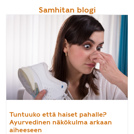
Samhitan blogi
Tuntuuko että haiset pahalle?
Ayurvedinen näkökulma arkaan
aiheeseen