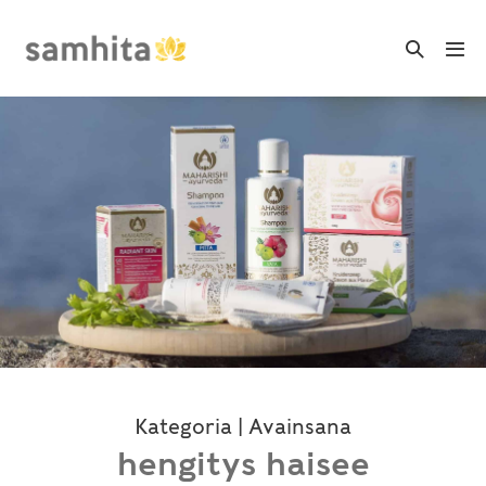
Skip
to
Search
Me
Toggle
content
Tog
Kategoria | Avainsana
hengitys haisee