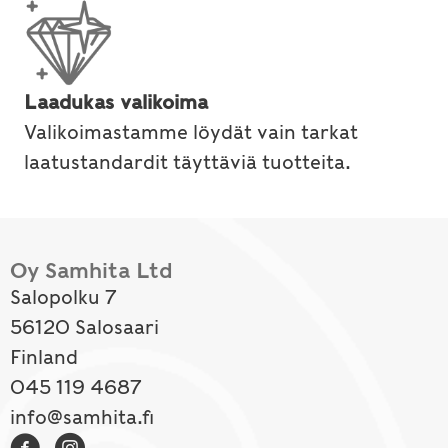
Laadukas valikoima
Valikoimastamme löydät vain tarkat
laatustandardit täyttäviä tuotteita.
Oy Samhita Ltd
Salopolku 7
56120 Salosaari
Finland
045 119 4687
info@samhita.fi