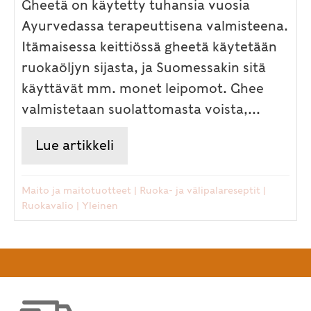
Gheetä on käytetty tuhansia vuosia
Ayurvedassa terapeuttisena valmisteena.
Itämaisessa keittiössä gheetä käytetään
ruokaöljyn sijasta, ja Suomessakin sitä
käyttävät mm. monet leipomot. Ghee
valmistetaan suolattomasta voista,...
Lue artikkeli
about Tunnetko gheen eli kirk
Maito ja maitotuotteet
|
Ruoka- ja välipalareseptit
|
Ruokavalio
|
Yleinen