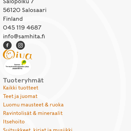
Salopolku 7
56120 Salosaari
Finland
045 119 4687
info@samhita.fi
Tuoteryhmät
Kaikki tuotteet
Teet ja juomat
Luomu mausteet & ruoka
Ravintolisät & mineraalit
Itsehoito
Suitsukkeet, kirjat ja musiikki