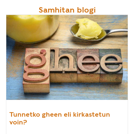
Samhitan blogi
Tunnetko gheen eli kirkastetun
voin?