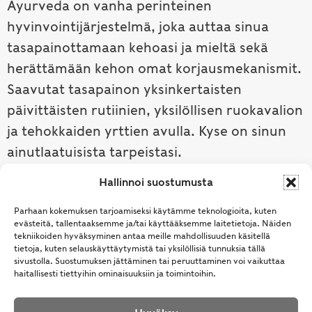
Ayurveda on vanha perinteinen
hyvinvointijärjestelmä, joka auttaa sinua
tasapainottamaan kehoasi ja mieltä sekä
herättämään kehon omat korjausmekanismit.
Saavutat tasapainon yksinkertaisten
päivittäisten rutiinien, yksilöllisen ruokavalion
ja tehokkaiden yrttien avulla. Kyse on sinun
ainutlaatuisista tarpeistasi.
Hallinnoi suostumusta
Tutustu ayurvedaan →
Parhaan kokemuksen tarjoamiseksi käytämme teknologioita, kuten
evästeitä, tallentaaksemme ja/tai käyttääksemme laitetietoja. Näiden
tekniikoiden hyväksyminen antaa meille mahdollisuuden käsitellä
tietoja, kuten selauskäyttäytymistä tai yksilöllisiä tunnuksia tällä
sivustolla. Suostumuksen jättäminen tai peruuttaminen voi vaikuttaa
haitallisesti tiettyihin ominaisuuksiin ja toimintoihin.