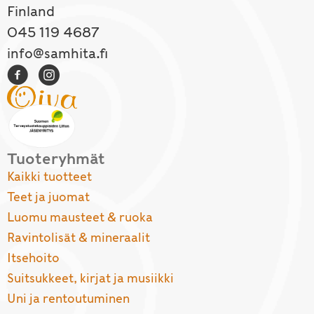
Finland
045 119 4687
info@samhita.fi
Tuoteryhmät
Kaikki tuotteet
Teet ja juomat
Luomu mausteet & ruoka
Ravintolisät & mineraalit
Itsehoito
Suitsukkeet, kirjat ja musiikki
Uni ja rentoutuminen