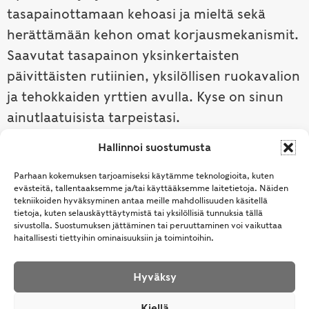
tasapainottamaan kehoasi ja mieltä sekä
herättämään kehon omat korjausmekanismit.
Saavutat tasapainon yksinkertaisten
päivittäisten rutiinien, yksilöllisen ruokavalion
ja tehokkaiden yrttien avulla. Kyse on sinun
ainutlaatuisista tarpeistasi.
Hallinnoi suostumusta
Tutustu ayurvedaan →
Parhaan kokemuksen tarjoamiseksi käytämme teknologioita, kuten
evästeitä, tallentaaksemme ja/tai käyttääksemme laitetietoja. Näiden
tekniikoiden hyväksyminen antaa meille mahdollisuuden käsitellä
tietoja, kuten selauskäyttäytymistä tai yksilöllisiä tunnuksia tällä
sivustolla. Suostumuksen jättäminen tai peruuttaminen voi vaikuttaa
haitallisesti tiettyihin ominaisuuksiin ja toimintoihin.
Hyväksy
© Samhita | Ayurveda -tuotteita suomalaisille jo
Kiellä