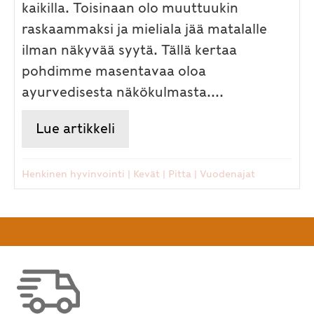
kaikilla. Toisinaan olo muuttuukin
raskaammaksi ja mieliala jää matalalle
ilman näkyvää syytä. Tällä kertaa
pohdimme masentavaa oloa
ayurvedisesta näkökulmasta....
Lue artikkeli
about Kevät – ilon vai alakulon
Henkinen hyvinvointi
|
Kevät
|
Pitta
|
Vuodenajat