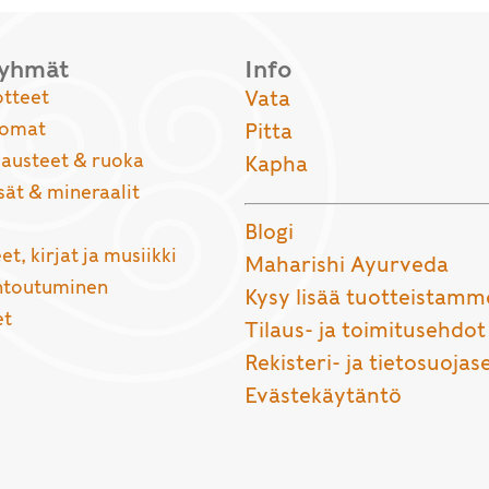
ryhmät
Info
otteet
Vata
uomat
Pitta
usteet & ruoka
Kapha
sät & mineraalit
Blogi
et, kirjat ja musiikki
Maharishi Ayurveda
entoutuminen
Kysy lisää tuotteistamm
et
Tilaus- ja toimitusehdot
Rekisteri- ja tietosuojas
Evästekäytäntö