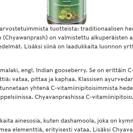
 arvostetuimmista tuotteista: traditionaalisen 
 (Chyawanprash) on valmistettu alkuperäisten a
delmät. Lisäksi siinä on laadukkaita luonnon yrtt
laki, engl. Indian gooseberry. Se on erittäin C
iä: vataa, pittaa ja kaphaa. Klassisen ayurveda
ki tunnetaan yhtenä C-vitamiinipitoisimmista hed
pelsiinissa. Chyavanprashissa C-vitamiinipitois
ita ainesosia, kuten dashamoola, joka on kymmen
ea elementtiä, erityisesti vataa. Lisäksi Chyava