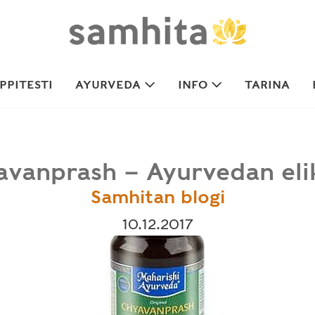
PITESTI
AYURVEDA
INFO
TARINA
vanprash – Ayurvedan elik
Samhitan blogi
10.12.2017