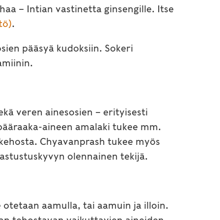
haa – Intian vastinetta ginsengille. Itse
ltö)
.
osien pääsyä kudoksiin. Sokeri
amiinin.
ä veren ainesosien – erityisesti
n pääraaka-aineen amalaki tukee mm.
a kehosta. Chyavanprash tukee myös
tustuskyvyn olennainen tekijä.
tetaan aamulla, tai aamuin ja illoin.