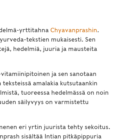
hedelmä-yrttitahna
Chyavanprashin
.
yurveda-tekstien mukaisesti. Sen
ejä, hedelmiä, juuria ja mausteita
-vitamiinipitoinen ja sen sanotaan
n teksteissä amalakia kutsutaankin
elmistä, tuoreessa hedelmässä on noin
uuden säilyvyys on varmistettu
en eri yrtin juurista tehty sekoitus.
nprash sisältää Intian pitkäpippuria