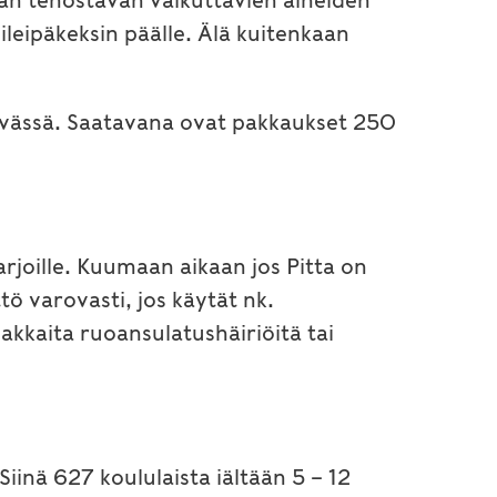
an tehostavan vaikuttavien aineiden
ileipäkeksin päälle. Älä kuitenkaan
 päivässä. Saatavana ovat pakkaukset 250
arjoille. Kuumaan aikaan jos Pitta on
ö varovasti, jos käytät nk.
kkaita ruoansulatushäiriöitä tai
Siinä 627 koululaista iältään 5 – 12