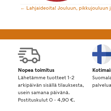
Posts
← Lahjaideoita! Jouluun, pikkujouluun 
navigation
Nopea toimitus
Kotimai
Lähetämme tuotteet 1-2
Suomala
arkipäivän sisällä tilauksesta,
palvelu
usein samana päivänä.
Postituskulut 0 - 4,90 €.