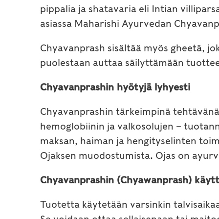
pippalia ja shatavaria eli Intian villipa
asiassa Maharishi Ayurvedan Chyavanpr
Chyavanprash sisältää myös gheetä, joka
puolestaan auttaa säilyttämään tuotteen
Chyavanprashin hyötyjä lyhyesti
Chyavanprashin tärkeimpinä tehtävänä p
hemoglobiinin ja valkosolujen – tuotan
maksan, haiman ja hengityselinten toi
Ojaksen muodostumista. Ojas on ayurv
Chyavanprashin (Chyawanprash) käyt
Tuotetta käytetään varsinkin talvisaika