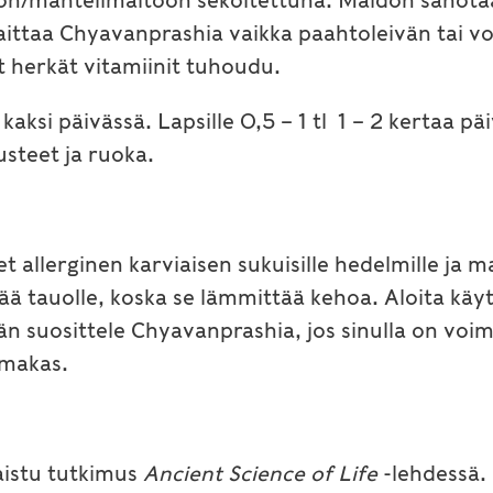
oon/manteli­maitoon sekoitettuna. Maidon sanota
aittaa Chyavanprashia vaikka paahtoleivän tai vo
t herkät vitamiinit tuhoudu.
 kaksi päivässä. Lapsille 0,5 – 1 tl 1 – 2 kertaa
steet ja ruoka.
t allerginen karviaisen sukuisille hedelmille ja m
ä tauolle, koska se lämmittää kehoa. Aloita käytt
uosittele Chyavanprashia, jos sinulla on voima
oimakas.
aistu tutkimus
Ancient Science of Life
-lehdessä. 