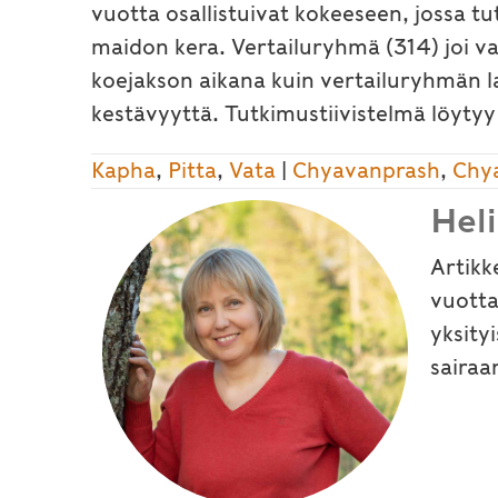
vuotta osallistuivat kokeeseen, jossa t
maidon kera. Vertailuryhmä (314) joi 
koejakson aikana kuin vertailuryhmän la
kestävyyttä. Tutkimustiivistelmä löyty
Kapha
,
Pitta
,
Vata
|
Chyavanprash
,
Chy
Hel
Artikk
vuotta
yksity
sairaa