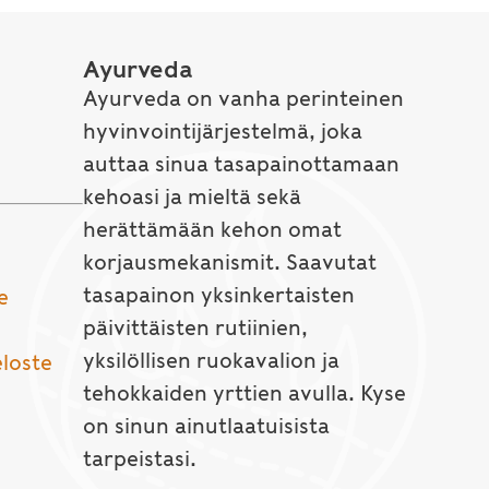
Ayurveda
Ayurveda on vanha perinteinen
hyvinvointijärjestelmä, joka
auttaa sinua tasapainottamaan
kehoasi ja mieltä sekä
herättämään kehon omat
korjausmekanismit. Saavutat
tasapainon yksinkertaisten
e
päivittäisten rutiinien,
yksilöllisen ruokavalion ja
eloste
tehokkaiden yrttien avulla. Kyse
on sinun ainutlaatuisista
tarpeistasi.