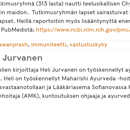
utkimusryhmä (313 lasta) nautti teelusikallisen C
vain maidon. Tutkimusryhmän lapset sairastuiva
pset. Heillä raportoitiin myös lisääntynyttä ener
y PubMedistä:
https://www.ncbi.nlm.nih.gov/pm
awanprash
,
immuniteetti
,
vastustuskyky
i Jurvanen
elien kirjoittaja Heli Jurvanen on työskennellyt
. Heli on työskennellyt Maharishi Ayurveda -hoi
isvastaanotollaan ja Lääkäriasema Sofianovassa H
nhoitaja (AMK), kuntoutuksen ohjaaja ja ayurved