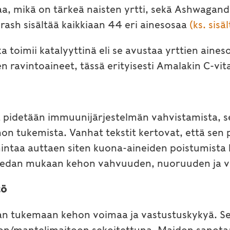
rsaa, mikä on tärkeä naisten yrtti, sekä Ashwagand
ash sisältää kaikkiaan 44 eri ainesosaa
(ks. sisä
 toimii katalyyttinä eli se avustaa yrttien aines
 ravintoaineet, tässä erityisesti Amalakin C-vit
idetään immuunijärjestelmän vahvistamista, sek
non tukemista. Vanhat tekstit kertovat, että se
mintaa auttaen siten kuona-aineiden poistumist
edan mukaan kehon vahvuuden, nuoruuden ja vas
tö
an tukemaan kehon voimaa ja vastustuskykyä. Se o