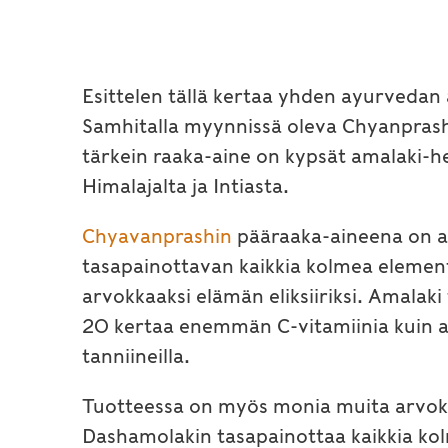
Esittelen tällä kertaa yhden ayurvedan
Samhitalla myynnissä oleva Chyanprash
tärkein raaka-aine on kypsät amalaki-he
Himalajalta ja Intiasta.
Chyavanprashin
pääraaka-aineena on ama
tasapainottavan kaikkia kolmea elementt
arvokkaaksi elämän eliksiiriksi. Amala
20 kertaa enemmän C-vitamiinia kuin ap
tanniineilla.
Tuotteessa on myös monia muita arvokka
Dashamolakin tasapainottaa kaikkia kolm