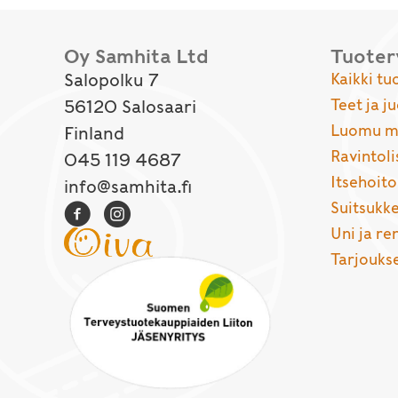
Oy Samhita Ltd
Tuote
Salopolku 7
Kaikki tu
Teet ja j
56120 Salosaari
Luomu ma
Finland
Ravintoli
045 119 4687
Itsehoito
info@samhita.fi
Suitsukke
Uni ja r
Tarjouks