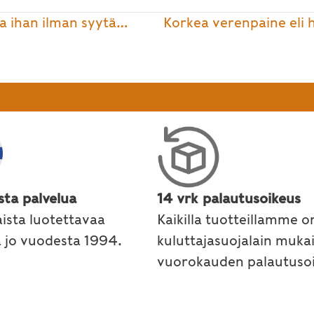
ja ihan ilman syytä…
Korkea verenpaine eli
sta palvelua
14 vrk palautusoikeus
ista luotettavaa
Kaikilla tuotteillamme o
a jo vuodesta 1994.
kuluttajasuojalain muka
vuorokauden palautusoi