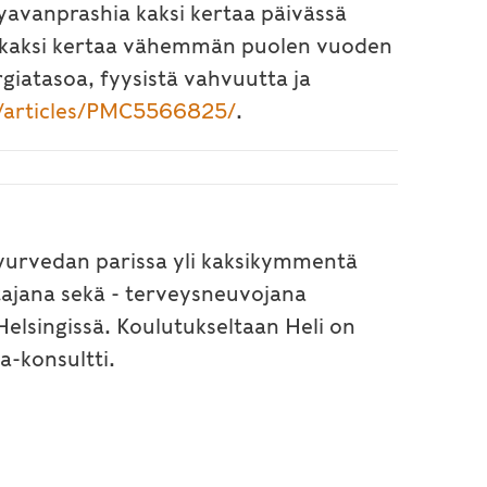
hyavanprashia kaksi kertaa päivässä
t kaksi kertaa vähemmän puolen vuoden
giatasoa, fyysistä vahvuutta ja
c/articles/PMC5566825/
.
 ayurvedan parissa yli kaksikymmentä
tajana sekä - terveysneuvojana
elsingissä. Koulutukseltaan Heli on
a-konsultti.