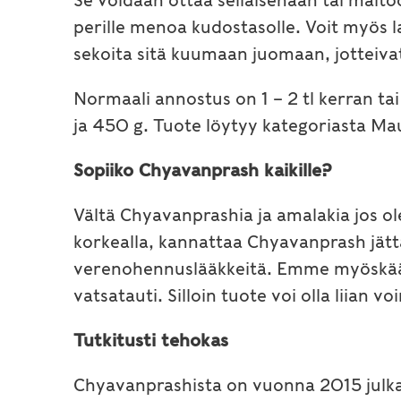
Se voidaan ottaa sellaisenaan tai mait
perille menoa kudostasolle. Voit myös l
sekoita sitä kuumaan juomaan, jotteiva
Normaali annostus on 1 – 2 tl kerran tai
ja 450 g. Tuote löytyy kategoriasta Mau
Sopiiko Chyavanprash kaikille?
Vältä Chyavanprashia ja amalakia jos ole
korkealla, kannattaa Chyavanprash jättä
verenohennuslääkkeitä. Emme myöskään s
vatsatauti. Silloin tuote voi olla liian v
Tutkitusti tehokas
Chyavanprashista on vuonna 2015 julk