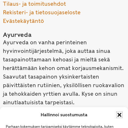
Tilaus- ja toimitusehdot
Rekisteri- ja tietosuojaseloste
Evästekäytäntö
Ayurveda
Ayurveda on vanha perinteinen
hyvinvointijärjestelmä, joka auttaa sinua
tasapainottamaan kehoasi ja mieltä sekä
herättämään kehon omat korjausmekanismit.
Saavutat tasapainon yksinkertaisten
päivittäisten rutiinien, yksilöllisen ruokavalion
ja tehokkaiden yrttien avulla. Kyse on sinun
ainutlaatuisista tarpeistasi.
Hallinnoi suostumusta
Tutustu ayurvedaan →
Parhaan kokemuksen tarjoamiseksi käytämme teknologioita, kuten