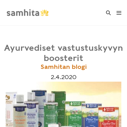
Skip
to
Search
Me
Toggle
content
Tog
Ayurvediset vastustuskyvyn
boosterit
Samhitan blogi
2.4.2020