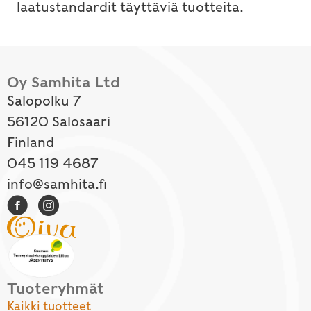
laatustandardit täyttäviä tuotteita.
Oy Samhita Ltd
Salopolku 7
56120 Salosaari
Finland
045 119 4687
info@samhita.fi
Tuoteryhmät
Kaikki tuotteet