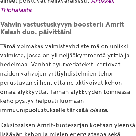
aineet poistuvat hellävaraisesti.
Artikkeli
Triphalasta
Vahvin vastustuskyvyn boosteri: Amrit
Kalash duo, päivittäin!
Tämä voimakas valmisteyhdistelmä on uniikki
valmiste, jossa on yli neljääkymmentä yrttiä ja
hedelmää. Vanhat ayurvedateksti kertovat
näiden vahvojen yrttiyhdistelmien tehon
perustuvan siihen, että ne aktivoivat kehon
omaa älykkyyttä. Tämän älykkyyden toimiessa
keho pystyy helposti luomaan
immuunipuolustukselle tärkeää
ojasta
.
Kaksiosaisen Amrit-tuotesarjan koetaan yleensä
lisäävän kehon ja mielen energiatasoa sekä