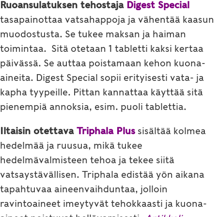
Ruoansulatuksen tehostaja
Digest Special
tasapainottaa vatsahappoja ja vähentää kaasun
muodostusta. Se tukee maksan ja haiman
toimintaa. Sitä otetaan 1 tabletti kaksi kertaa
päivässä. Se auttaa poistamaan kehon kuona-
aineita. Digest Special sopii erityisesti vata- ja
kapha tyypeille. Pittan kannattaa käyttää sitä
pienempiä annoksia, esim. puoli tablettia.
Iltaisin otettava
Triphala Plus
sisältää kolmea
hedelmää ja ruusua, mikä tukee
hedelmävalmisteen tehoa ja tekee siitä
vatsaystävällisen. Triphala edistää yön aikana
tapahtuvaa aineenvaihduntaa, jolloin
ravintoaineet imeytyvät tehokkaasti ja kuona-