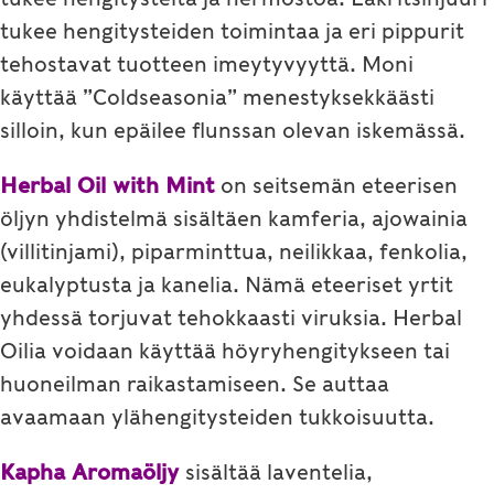
tukee hengitysteiden toimintaa ja eri pippurit
tehostavat tuotteen imeytyvyyttä. Moni
käyttää ”Coldseasonia” menestyksekkäästi
silloin, kun epäilee flunssan olevan iskemässä.
Herbal Oil with Mint
on seitsemän eteerisen
öljyn yhdistelmä sisältäen kamferia, ajowainia
(villitinjami), piparminttua, neilikkaa, fenkolia,
eukalyptusta ja kanelia. Nämä eteeriset yrtit
yhdessä torjuvat tehokkaasti viruksia. Herbal
Oilia voidaan käyttää höyryhengitykseen tai
huoneilman raikastamiseen. Se auttaa
avaamaan ylähengitysteiden tukkoisuutta.
Kapha Aromaöljy
sisältää laventelia,