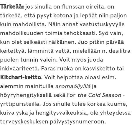
Tärkeää:
jos sinulla on flunssan oireita, on
tärkeää, että pysyt kotona ja lepäät niin paljon
kuin mahdollista. Näin annat vastustuskyvylle
mahdollisuuden toimia tehokkaasti. Syö vain,
kun olet selkeästi nälkäinen. Juo pitkin päivää
keitettyä, lämmintä vettä, mielellään n. desilitra
puolen tunnin välein. Voit myös juoda
inkivääriteetä. Paras ruoka on kasviskeitto tai
Kitchari-keitto
. Voit helpottaa oloasi esim.
aiemmin mainituilla
aromaöljyillä
ja
höyryhengityksellä sekä For
the Cold Season
-
yrttipuristeilla. Jos sinulle tulee korkea kuume,
kuiva yskä ja hengitysvaikeuksia, ole yhteydessä
terveyskeskuksen päivystysnumeroon.