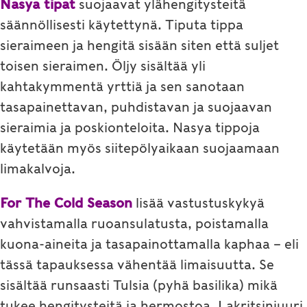
Nasya tipat
suojaavat ylähengitysteitä
säännöllisesti käytettynä. Tiputa tippa
sieraimeen ja hengitä sisään siten että suljet
toisen sieraimen. Öljy sisältää yli
kahtakymmentä yrttiä ja sen sanotaan
tasapainettavan, puhdistavan ja suojaavan
sieraimia ja poskionteloita. Nasya tippoja
käytetään myös siitepölyaikaan suojaamaan
limakalvoja.
For The Cold Season
lisää vastustuskykyä
vahvistamalla ruoansulatusta, poistamalla
kuona-aineita ja tasapainottamalla kaphaa – eli
tässä tapauksessa vähentää limaisuutta. Se
sisältää runsaasti Tulsia (pyhä basilika) mikä
tukee hengitysteitä ja hermostoa. Lakritsinjuuri