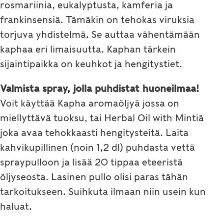
rosmariinia, eukalyptusta, kamferia ja
frankinsensiä. Tämäkin on tehokas viruksia
torjuva yhdistelmä. Se auttaa vähentämään
kaphaa eri limaisuutta. Kaphan tärkein
sijaintipaikka on keuhkot ja hengitystiet.
Valmista spray, jolla puhdistat huoneilmaa!
Voit käyttää Kapha aromaöljyä jossa on
miellyttävä tuoksu, tai Herbal Oil with Mintiä
joka avaa tehokkaasti hengitysteitä. Laita
kahvikupillinen (noin 1,2 dl) puhdasta vettä
spraypulloon ja lisää 20 tippaa eteeristä
öljyseosta. Lasinen pullo olisi paras tähän
tarkoitukseen. Suihkuta ilmaan niin usein kun
haluat.