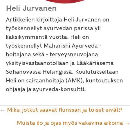
Heli Jurvanen
Artikkelien kirjoittaja Heli Jurvanen on
työskennellyt ayurvedan parissa yli
kaksikymmentä vuotta. Heli on
työskennellyt Maharishi Ayurveda -
hoitajana sekä - terveysneuvojana
yksityisvastaanotollaan ja Lääkäriasema
Sofianovassa Helsingissä. Koulutukseltaan
Heli on sairaanhoitaja (AMK), kuntoutuksen
ohjaaja ja ayurveda-konsultti.
Posts
← Miksi jotkut saavat flunssan ja toiset eivät?
navigation
Muista ilo ja ojas myös vakavina aikoina →