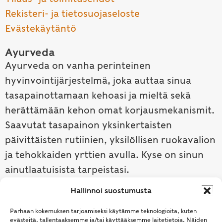
Rekisteri- ja tietosuojaseloste
Evästekäytäntö
Ayurveda
Ayurveda on vanha perinteinen
hyvinvointijärjestelmä, joka auttaa sinua
tasapainottamaan kehoasi ja mieltä sekä
herättämään kehon omat korjausmekanismit.
Saavutat tasapainon yksinkertaisten
päivittäisten rutiinien, yksilöllisen ruokavalion
ja tehokkaiden yrttien avulla. Kyse on sinun
ainutlaatuisista tarpeistasi.
Hallinnoi suostumusta
Tutustu ayurvedaan →
Parhaan kokemuksen tarjoamiseksi käytämme teknologioita, kuten
evästeitä, tallentaaksemme ja/tai käyttääksemme laitetietoja. Näiden