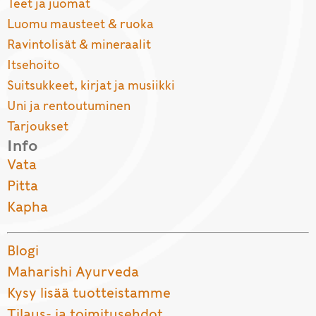
Teet ja juomat
Luomu mausteet & ruoka
Ravintolisät & mineraalit
Itsehoito
Suitsukkeet, kirjat ja musiikki
Uni ja rentoutuminen
Tarjoukset
Info
Vata
Pitta
Kapha
Blogi
Maharishi Ayurveda
Kysy lisää tuotteistamme
Tilaus- ja toimitusehdot