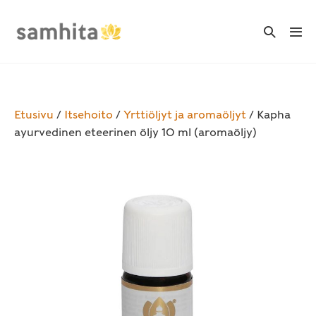
Skip
to
Search
Me
Toggle
content
Tog
Etusivu
/
Itsehoito
/
Yrttiöljyt ja aromaöljyt
/ Kapha
ayurvedinen eteerinen öljy 10 ml (aromaöljy)