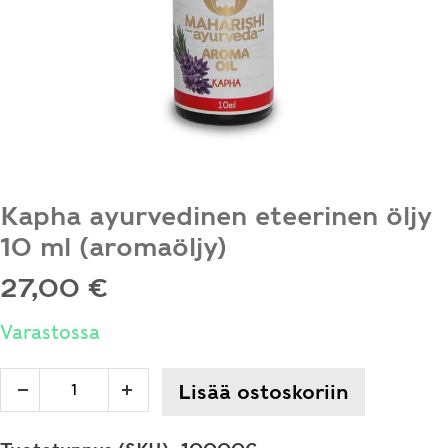
Kapha ayurvedinen eteerinen öljy
10 ml (aromaöljy)
27,00
€
Varastossa
Kapha
Lisää ostoskoriin
Decrease
Increase
ayurvedinen
quantity
quantity
eteerinen