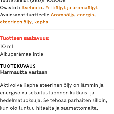
Tuotetunnus (SKU):
100006
öljy
Osastot:
Itsehoito
,
Yrttiöljyt ja aromaöljyt
10
Avainsanat tuotteelle
Aromaöljy
,
energia
,
ml
eteerinen öljy
,
kapha
(aromaöljy)
määrä
Tuotteen saatavuus:
10 ml
Alkuperämaa Intia
TUOTEKUVAUS
Harmautta vastaan
Aktivoiva Kapha eteerinen öljy on lämmin ja
energisoiva sekoitus luonnon kukkais- ja
hedelmätuoksuja. Se tehoaa parhaiten silloin,
kun olo tuntuu hitaalta ja saamattomalta,