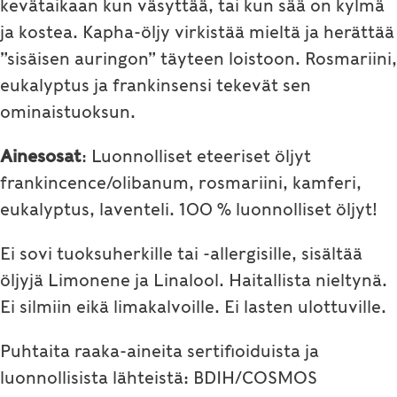
kevätaikaan kun väsyttää, tai kun sää on kylmä
ja kostea. Kapha-öljy virkistää mieltä ja herättää
”sisäisen auringon” täyteen loistoon. Rosmariini,
eukalyptus ja frankinsensi tekevät sen
ominaistuoksun.
Ainesosat
: Luonnolliset eteeriset öljyt
frankincence/olibanum, rosmariini, kamferi,
eukalyptus, laventeli. 100 % luonnolliset öljyt!
Ei sovi tuoksuherkille tai -allergisille, sisältää
öljyjä Limonene ja Linalool. Haitallista nieltynä.
Ei silmiin eikä limakalvoille. Ei lasten ulottuville.
Puhtaita raaka-aineita sertifioiduista ja
luonnollisista lähteistä: BDIH/COSMOS