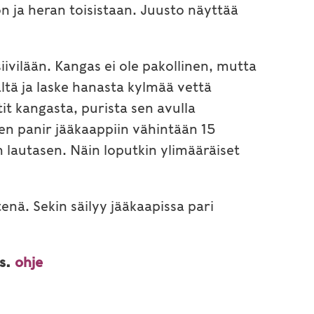
on ja heran toisistaan. Juusto näyttää
 siivilään. Kangas ei ole pakollinen, mutta
äältä ja laske hanasta kylmää vettä
it kangasta, purista sen avulla
tten panir jääkaappiin vähintään 15
an lautasen. Näin loputkin ylimääräiset
enä. Sekin säilyy jääkaapissa pari
s.
ohje