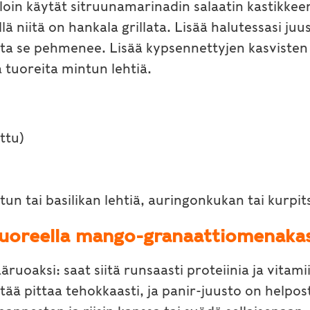
olloin käytät sitruunamarinadin salaatin kastikkeen
ällä niitä on hankala grillata. Lisää halutessasi ju
ta se pehmenee. Lisää kypsennettyjen kasvisten li
 tuoreita mintun lehtiä.
ttu)
intun tai basilikan lehtiä, auringonkukan tai kurpi
 tuoreella mango-granaattiomenakas
ruoaksi: saat siitä runsaasti proteiinia ja vitami
ä pittaa tehokkaasti, ja panir-juusto on helposti