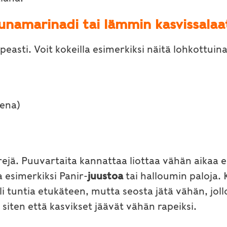
ruunamarinadi tai lämmin kasvissalaa
peasti. Voit kokeilla esimerkiksi näitä lohkottuina
sena)
ärejä. Puuvartaita kannattaa liottaa vähän aikaa 
aa esimerkiksi Panir-
juustoa
tai halloumin paloja. 
 tuntia etukäteen, mutta seosta jätä vähän, jolloi
aa siten että kasvikset jäävät vähän rapeiksi.