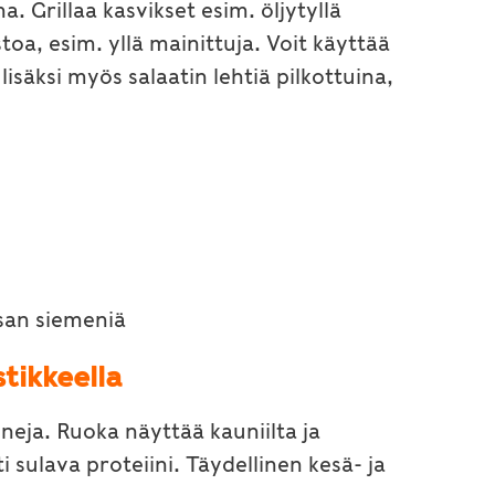
a. Grillaa kasvikset esim. öljytyllä
ustoa, esim. yllä mainittuja. Voit käyttää
säksi myös salaatin lehtiä pilkottuina,
tsan siemeniä
tikkeella
ineja. Ruoka näyttää kauniilta ja
 sulava proteiini. Täydellinen kesä- ja