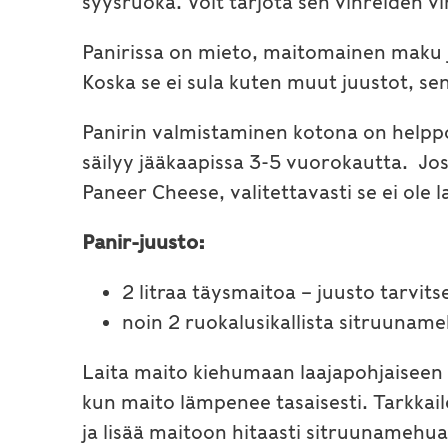
syysruoka. Voit tarjota sen vihreiden vi
Panirissa on mieto, maitomainen maku j
Koska se ei sula kuten muut juustot, sen
Panirin valmistaminen kotona on helppoa.
säilyy jääkaapissa 3-5 vuorokautta. Jos 
Paneer Cheese, valitettavasti se ei ole 
Panir-juusto:
2 litraa täysmaitoa – juusto tarvits
noin 2 ruokalusikallista sitruunamehu
Laita maito kiehumaan laajapohjaiseen 
kun maito lämpenee tasaisesti. Tarkkail
ja lisää maitoon hitaasti sitruunamehua 