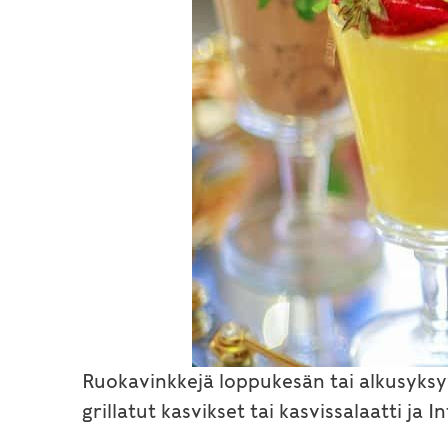
Ruokavinkkejä loppukesän tai alkusyks
grillatut kasvikset tai kasvissalaatti j