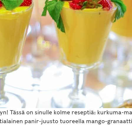
yyn! Tässä on sinulle kolme reseptiä: kurkuma-
a Intialainen panir-juusto tuoreella mango-granaat