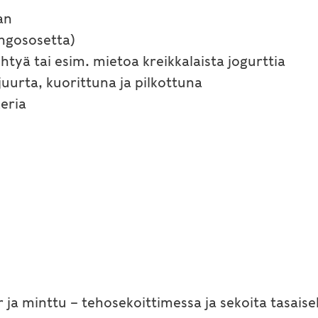
an
angososetta)
tehtyä tai esim. mietoa kreikkalaista jogurttia
juurta, kuorittuna ja pilkottuna
keria
r ja minttu – tehosekoittimessa ja sekoita tasaise