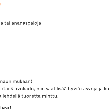
e
a tai ananaspaloja
a maun mukaan)
a/tai ¼ avokado, niin saat lisää hyviä rasvoja ja
la lehdellä tuoretta minttu.
alana!