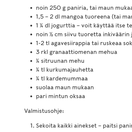
noin 250 g paniria, tai maun muka
1,5 – 2 dl mangoa tuoreena (tai m
1 ¼ dl jogurttia – voit käyttää itse 
noin ½ cm siivu tuoretta inkiväärin 
1-2 tl agavesiirappia tai ruskeaa so
3 rkl granaattiomenan mehua
¼ sitruunan mehu
¼ tl kurkumajauhetta
¼ tl kardemummaa
suolaa maun mukaan
pari mintun oksaa
Valmistusohje:
Sekoita kaikki ainekset – paitsi pani