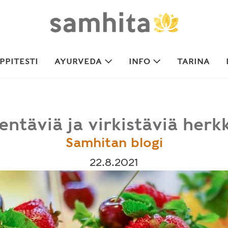
PITESTI
AYURVEDA
INFO
TARINA
lentäviä ja virkistäviä herk
Samhitan blogi
22.8.2021