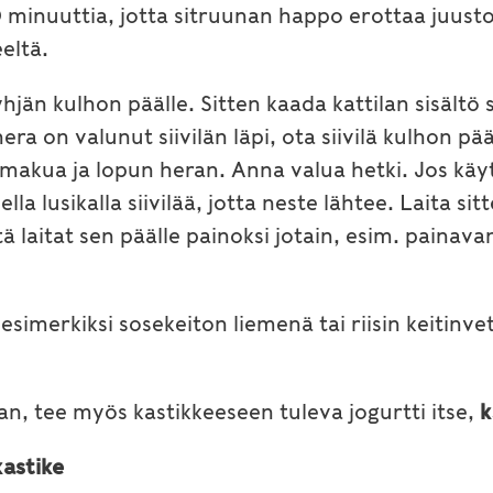
10 minuuttia, jotta sitruunan happo erottaa juust
eltä.
tyhjän kulhon päälle. Sitten kaada kattilan sisältö
era on valunut siivilän läpi, ota siivilä kulhon p
makua ja lopun heran. Anna valua hetki. Jos käyt
la lusikalla siivilää, jotta neste lähtee. Laita si
tä laitat sen päälle painoksi jotain, esim. painav
simerkiksi sosekeiton liemenä tai riisin keitinvet
an, tee myös kastikkeeseen tuleva jogurtti itse,
k
astike