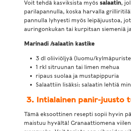
Voit tehdä kasviksista myös
salaatin
, j
parilapannulla, koska harvalla grilliritil
pannulla lyhyesti myös leipäjuustoa, jot
auringonkukan tai kurpitsan siemeniä ja
Marinadi /salaatin kastike
3 dl oliiviöljyä (luomu/kylmäpuriste
1 rkl sitruunan tai limen mehua
ripaus suolaa ja mustapippuria
Salaattiin lisäksi: salaatin lehtiä m
3.
Intialainen panir-juusto
Tämä eksoottinen resepti sopii hyvin pää
maistuu hyvältä! Granaattiomena viilentä