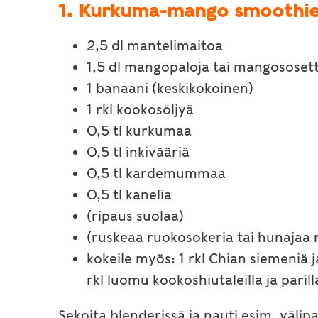
1. Kurkuma-mango smoothi
2,5 dl mantelimaitoa
1,5 dl mangopaloja tai mangososett
1 banaani (keskikokoinen)
1 rkl kookosöljyä
0,5 tl kurkumaa
0,5 tl inkivääriä
0,5 tl kardemummaa
0,5 tl kanelia
(ripaus suolaa)
(ruskeaa ruokosokeria tai hunaja
kokeile myös: 1 rkl Chian siemeniä j
rkl luomu kookoshiutaleilla ja paril
Sekoita blenderissä ja nauti esim. välip