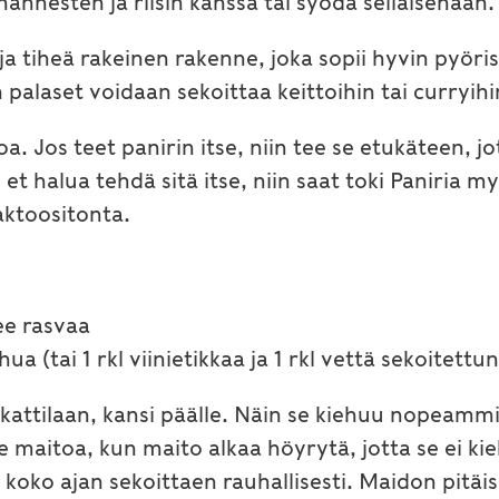
hannesten ja riisin kanssa tai syödä sellaisenaan.
a tiheä rakeinen rakenne, joka sopii hyvin pyör
 palaset voidaan sekoittaa keittoihin tai curryihi
 Jos teet panirin itse, niin tee se etukäteen, jot
et halua tehdä sitä itse, niin saat toki Paniria 
laktoositonta.
ee rasvaa
a (tai 1 rkl viinietikkaa ja 1 rkl vettä sekoitettu
kattilaan, kansi päälle. Näin se kiehuu nopeamm
e maitoa, kun maito alkaa höyrytä, jotta se ei ki
koko ajan sekoittaen rauhallisesti. Maidon pitäisi