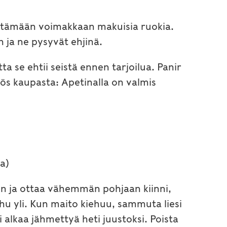
istämään voimakkaan makuisia ruokia.
n ja ne pysyvät ehjinä.
ta se ehtii seistä ennen tarjoilua. Panir
myös kaupasta: Apetinalla on valmis
na)
in ja ottaa vähemmän pohjaan kiinni,
ehu yli. Kun maito kiehuu, sammuta liesi
 alkaa jähmettyä heti juustoksi. Poista