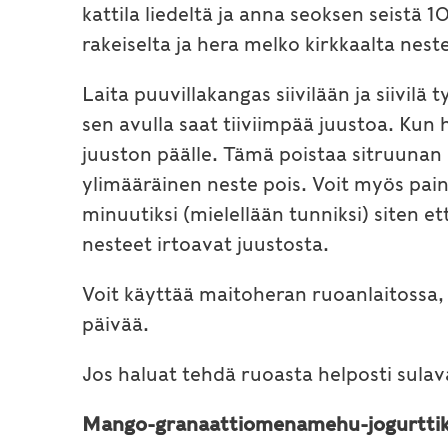
kattila liedeltä ja anna seoksen seistä 
rakeiselta ja hera melko kirkkaalta neste
Laita puuvillakangas siivilään ja siivilä 
sen avulla saat tiiviimpää juustoa. Kun h
juuston päälle. Tämä poistaa sitruunan 
ylimääräinen neste pois. Voit myös painel
minuutiksi (mielellään tunniksi) siten et
nesteet irtoavat juustosta.
Voit käyttää maitoheran ruoanlaitossa, e
päivää.
Jos haluat tehdä ruoasta helposti sulav
Mango-granaattiomenamehu-jogurttik