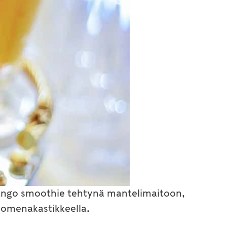
mango smoothie tehtynä mantelimaitoon,
tiomenakastikkeella.