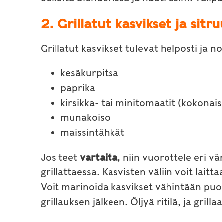
2. Grillatut kasvikset ja sit
Grillatut kasvikset tulevat helposti ja no
kesäkurpitsa
paprika
kirsikka- tai minitomaatit (kokonai
munakoiso
maissintähkät
Jos teet
vartaita
, niin vuorottele eri v
grillattaessa. Kasvisten väliin voit laitt
Voit marinoida kasvikset vähintään puoli
grillauksen jälkeen. Öljyä ritilä, ja grill