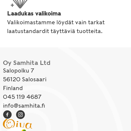
Laadukas valikoima
Valikoimastamme löydät vain tarkat
laatustandardit täyttäviä tuotteita.
Oy Samhita Ltd
Salopolku 7
56120 Salosaari
Finland
045 119 4687
info@samhita.fi