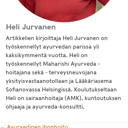
Heli Jurvanen
Artikkelien kirjoittaja Heli Jurvanen on
työskennellyt ayurvedan parissa yli
kaksikymmentä vuotta. Heli on
työskennellyt Maharishi Ayurveda -
hoitajana sekä - terveysneuvojana
yksityisvastaanotollaan ja Lääkäriasema
Sofianovassa Helsingissä. Koulutukseltaan
Heli on sairaanhoitaja (AMK), kuntoutuksen
ohjaaja ja ayurveda-konsultti.
Posts
← Ayurvedinen ihonhoito