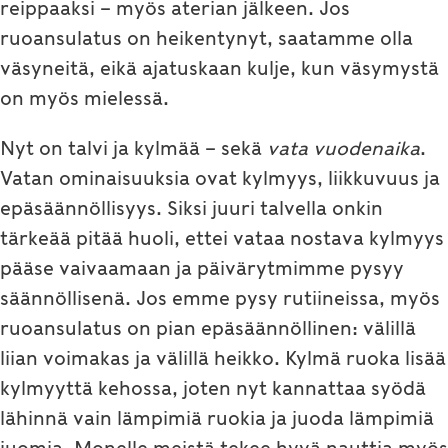
reippaaksi – myös aterian jälkeen. Jos
ruoansulatus on heikentynyt, saatamme olla
väsyneitä, eikä ajatuskaan kulje, kun väsymystä
on myös mielessä.
Nyt on talvi ja kylmää – sekä
vata vuodenaika
.
Vatan ominaisuuksia ovat kylmyys, liikkuvuus ja
epäsäännöllisyys. Siksi juuri talvella onkin
tärkeää pitää huoli, ettei vataa nostava kylmyys
pääse vaivaamaan ja päivärytmimme pysyy
säännöllisenä. Jos emme pysy rutiineissa, myös
ruoansulatus on pian epäsäännöllinen: välillä
liian voimakas ja välillä heikko. Kylmä ruoka lisää
kylmyyttä kehossa, joten nyt kannattaa syödä
lähinnä vain lämpimiä ruokia ja juoda lämpimiä