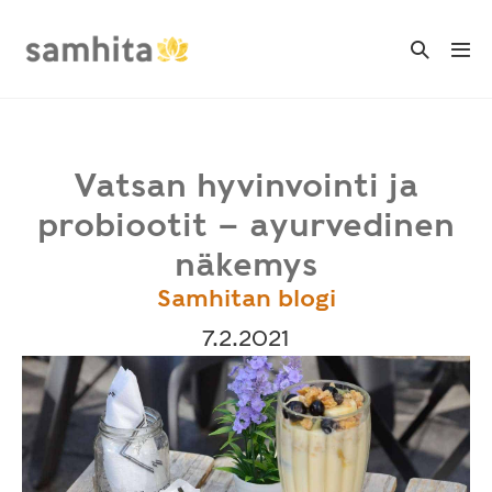
Skip
to
Search
Me
Toggle
content
Tog
Vatsan hyvinvointi ja
probiootit – ayurvedinen
näkemys
Samhitan blogi
7.2.2021