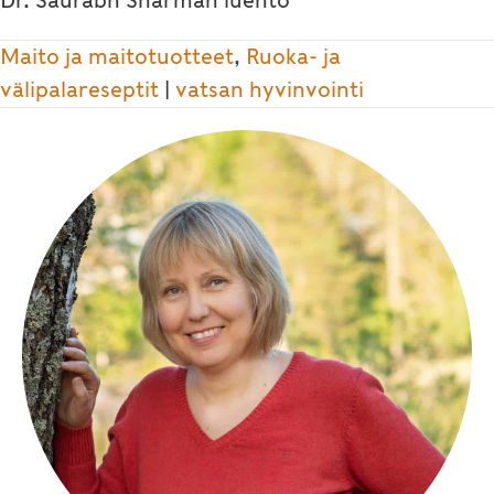
Dr. Saurabh Sharman luento
Maito ja maitotuotteet
,
Ruoka- ja
välipalareseptit
|
vatsan hyvinvointi