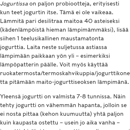
Jogurtissa
on paljon probiootteja, erityisesti
kun teet jogurtin itse. Tämä ei ole vaikeaa.
Lämmitä pari desilitraa maitoa 40 asteiseksi
(kädenlämpöistä hieman lämpimämmäksi), lisää
siihen 1 teelusikallinen maustamatonta
jogurttia. Laita neste suljetussa astiassa
lämpimään paikkaan yön yli – esimerkiksi
lämpöpatterin päälle. Voit myös käyttää
ruokatermosta/termoskahvikuppia/jogurttikone
tta pitämään maito-jogurttiseoksen lämpimänä.
Yleensä jogurtti on valmista 7-8 tunnissa. Näin
tehty jogurtti on vähemmän hapanta, jolloin se
ei nosta pittaa (kehon kuumuutta) yhtä paljon
kuin kaupasta ostettu – usein jo aika vanha –