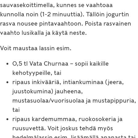
sauvasekoittimella, kunnes se vaahtoaa
kunnolla noin (1-2 minuuttia). Tällöin jogurtin
rasva nousee pintavaahtoon. Poista rasvainen
vaahto lusikalla ja käytä neste.
Voit maustaa lassin esim.
0,5 tl Vata Churnaa – sopii kaikille
kehotyypeille, tai
ripaus inkivääriä, intiankuminaa (jeera,
juustokumina) jauheena,
mustasuolaa/vuorisuolaa ja mustapippuria,
tai
ripaus kardemummaa, ruokosokeria ja
ruusuvettä. Voit joskus tehdä myös
hedelmälassin esim. lisäämällä ananasta tai