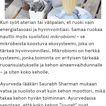
Kun syöt aterian tai välipalan, et ruoki vain
energiatasoasi ja hyvinvointiasi. Samaa ruokaa
nauttii myös suolistosi
mikrobiomi
– se
mikrobeista koostuva ekosysteemi, joka on
tärkeä hyvinvoinnillesi. Mikrobiomi on herkkä
systeemi, jonka toiminta on erityisen tärkeää
ruoansulatukselle ja kehon aineenvaihdunnalle
– ja siten koko keholle.
Ayurveda-lääkäri Saurabh Sharman mukaan
vatsa ja suolisto ovat kuin kehon moottori, mikä
takaa kehon hyvän toiminnan. Ayurvedassa
sanotaan, että koko kehon ”juuret” ovat