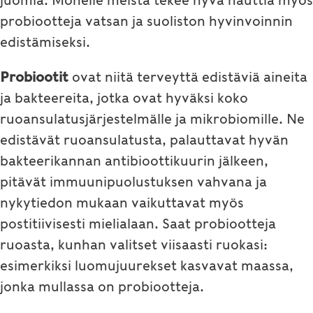
juomia. Monelle meistä tekee hyvä nauttia myös
probiootteja vatsan ja suoliston hyvinvoinnin
edistämiseksi.
Probiootit
ovat niitä terveyttä edistäviä aineita
ja bakteereita, jotka ovat hyväksi koko
ruoansulatusjärjestelmälle ja mikrobiomille. Ne
edistävät ruoansulatusta, palauttavat hyvän
bakteerikannan antibioottikuurin jälkeen,
pitävät immuunipuolustuksen vahvana ja
nykytiedon mukaan vaikuttavat myös
postitiivisesti mielialaan. Saat probiootteja
ruoasta, kunhan valitset viisaasti ruokasi:
esimerkiksi luomujuurekset kasvavat maassa,
jonka mullassa on probiootteja.