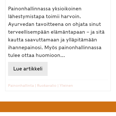
Painonhallinnassa yksioikoinen
lähestymistapa toimii harvoin.
Ayurvedan tavoitteena on ohjata sinut
terveellisempään elämäntapaan – ja sitä
kautta saavuttamaan ja ylläpitämään
ihannepainosi. Myös painonhallinnassa
tulee ottaa huomioon...
Lue artikkeli
about Kiristääkö vaatteet, he
Painonhallinta
|
Ruokavalio
|
Yleinen