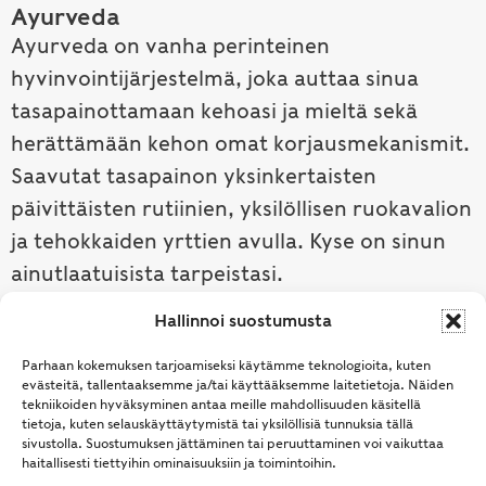
Ayurveda
Ayurveda on vanha perinteinen
hyvinvointijärjestelmä, joka auttaa sinua
tasapainottamaan kehoasi ja mieltä sekä
herättämään kehon omat korjausmekanismit.
Saavutat tasapainon yksinkertaisten
päivittäisten rutiinien, yksilöllisen ruokavalion
ja tehokkaiden yrttien avulla. Kyse on sinun
ainutlaatuisista tarpeistasi.
Hallinnoi suostumusta
Tutustu ayurvedaan →
Parhaan kokemuksen tarjoamiseksi käytämme teknologioita, kuten
evästeitä, tallentaaksemme ja/tai käyttääksemme laitetietoja. Näiden
tekniikoiden hyväksyminen antaa meille mahdollisuuden käsitellä
tietoja, kuten selauskäyttäytymistä tai yksilöllisiä tunnuksia tällä
sivustolla. Suostumuksen jättäminen tai peruuttaminen voi vaikuttaa
haitallisesti tiettyihin ominaisuuksiin ja toimintoihin.