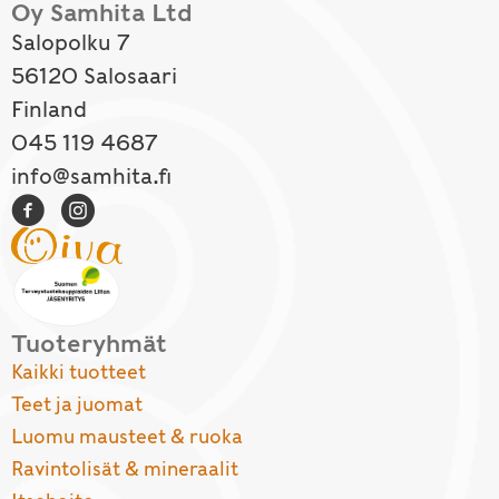
Oy Samhita Ltd
Salopolku 7
56120 Salosaari
Finland
045 119 4687
info@samhita.fi
Tuoteryhmät
Kaikki tuotteet
Teet ja juomat
Luomu mausteet & ruoka
Ravintolisät & mineraalit