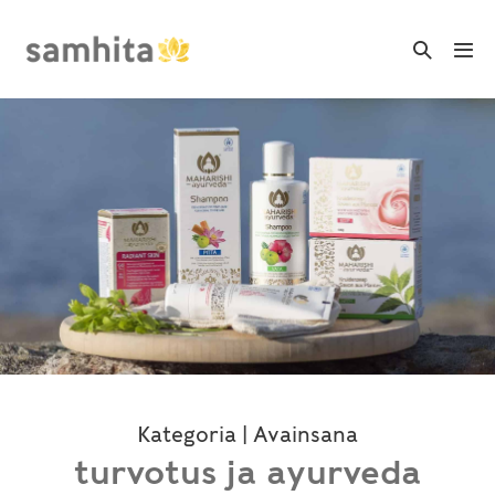
Skip
to
Search
Me
Toggle
content
Tog
Kategoria | Avainsana
turvotus ja ayurveda