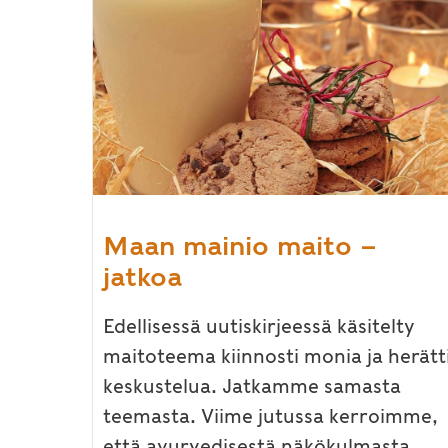
Maan mainio maito –
jatkoa
Edellisessä uutiskirjeessä käsitelty
maitoteema kiinnosti monia ja herätt
keskustelua. Jatkamme samasta
teemasta. Viime jutussa kerroimme,
että ayurvedisestä näkökulmasta