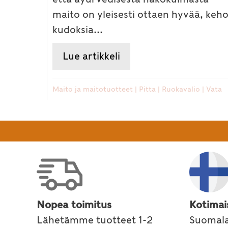
maito on yleisesti ottaen hyvää, keh
kudoksia...
Lue artikkeli
about Maan mainio mai
Maito ja maitotuotteet
|
Pitta
|
Ruokavalio
|
Vata
Nopea toimitus
Kotimai
Lähetämme tuotteet 1-2
Suomala