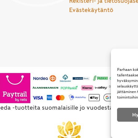
Rekisteri- ja tietosuojas
Evästekäytäntö
Parhaan kok
tallentaaks
hyväksymine
selauskäyttä
jättäminen t
toimintoihin
eda -tuotteita suomalaisille jo vuodesta 1994. Al
Hy