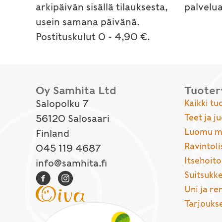
arkipäivän sisällä tilauksesta,
palvelu
usein samana päivänä.
Postituskulut 0 - 4,90 €.
Oy Samhita Ltd
Tuote
Salopolku 7
Kaikki tu
Teet ja j
56120 Salosaari
Luomu ma
Finland
Ravintoli
045 119 4687
Itsehoito
info@samhita.fi
Suitsukke
Uni ja r
Tarjouks