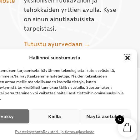
yksilöllisen ruokavalion ja
eloste
tehokkaiden yrttien avulla. Kyse
on sinun ainutlaatuisista
tarpeistasi.
Tutustu ayurvedaan →
Hallinnoi suostumusta
emuksen tarjoamiseksi käytämme teknologioita, kuten evästeitä,
emme ja/tai käyttääksemme laitetietoja. Näiden tekniikoiden
n antaa meille mahdollisuuden käsitellä tietoja, kuten
ytymistä tai yksilöllisiä tunnuksia tällä sivustolla. Suostumuksen
ai peruuttaminen voi vaikuttaa haitallisesti tiettyihin ominaisuuksiin ja
.
l Rights Reserved.
väksy
Kiellä
Näytä asetukset
0
Evästekäytäntö
Rekisteri- ja tietosuojaseloste