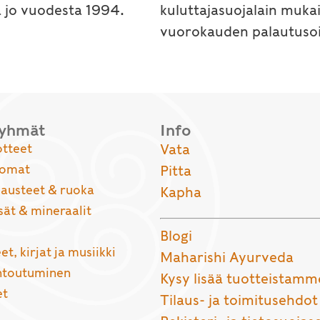
a jo vuodesta 1994.
kuluttajasuojalain muka
vuorokauden palautusoi
ryhmät
Info
otteet
Vata
uomat
Pitta
usteet & ruoka
Kapha
sät & mineraalit
Blogi
et, kirjat ja musiikki
Maharishi Ayurveda
entoutuminen
Kysy lisää tuotteistamm
et
Tilaus- ja toimitusehdot