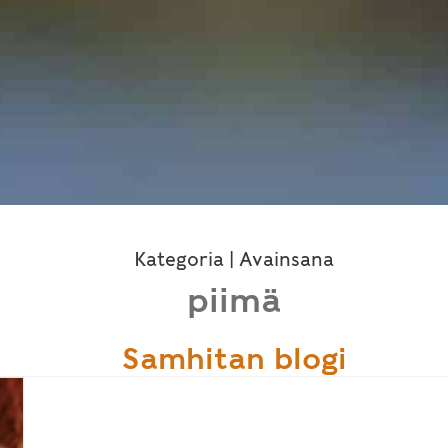
Kategoria | Avainsana
piimä
Samhitan blogi