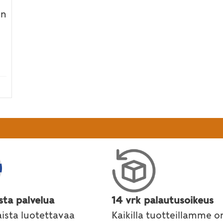
on
to – jatkoa
sta palvelua
14 vrk palautusoikeus
ista luotettavaa
Kaikilla tuotteillamme o