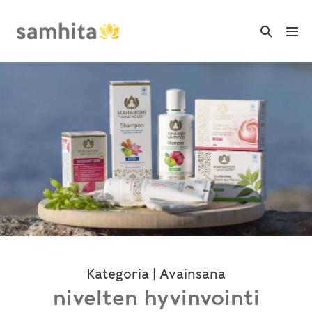
Skip
to
Search
Me
Toggle
content
Tog
Kategoria | Avainsana
nivelten hyvinvointi