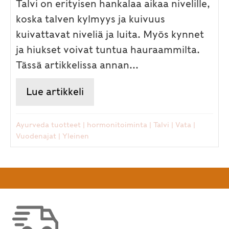
Talvi on erityisen hankalaa aikaa nivelille,
koska talven kylmyys ja kuivuus
kuivattavat niveliä ja luita. Myös kynnet
ja hiukset voivat tuntua hauraammilta.
Tässä artikkelissa annan...
Lue artikkeli
about Joustavat nivelet ja vah
Ayurveda tuotteet
|
hormonitoiminta
|
Talvi
|
Vata
|
Vuodenajat
|
Yleinen