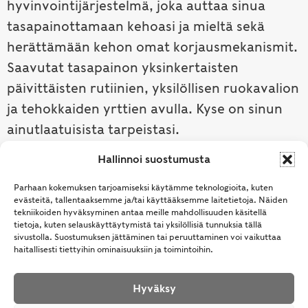
hyvinvointijärjestelmä, joka auttaa sinua
tasapainottamaan kehoasi ja mieltä sekä
herättämään kehon omat korjausmekanismit.
Saavutat tasapainon yksinkertaisten
päivittäisten rutiinien, yksilöllisen ruokavalion
ja tehokkaiden yrttien avulla. Kyse on sinun
ainutlaatuisista tarpeistasi.
Hallinnoi suostumusta
Tutustu ayurvedaan →
Parhaan kokemuksen tarjoamiseksi käytämme teknologioita, kuten
evästeitä, tallentaaksemme ja/tai käyttääksemme laitetietoja. Näiden
tekniikoiden hyväksyminen antaa meille mahdollisuuden käsitellä
tietoja, kuten selauskäyttäytymistä tai yksilöllisiä tunnuksia tällä
sivustolla. Suostumuksen jättäminen tai peruuttaminen voi vaikuttaa
haitallisesti tiettyihin ominaisuuksiin ja toimintoihin.
Hyväksy
© Samhita | Ayurveda -tuotteita suomalaisille jo