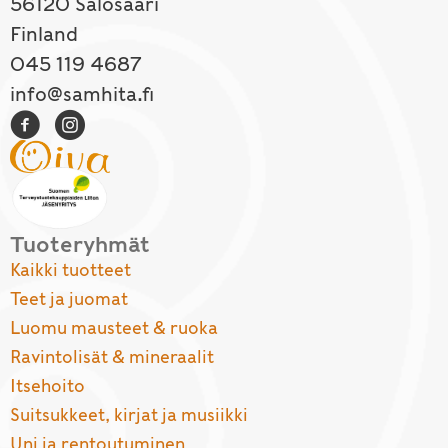
56120 Salosaari
Finland
045 119 4687
info@samhita.fi
Tuoteryhmät
Kaikki tuotteet
Teet ja juomat
Luomu mausteet & ruoka
Ravintolisät & mineraalit
Itsehoito
Suitsukkeet, kirjat ja musiikki
Uni ja rentoutuminen