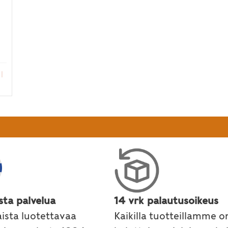
t ja vahvat luut ayurvedan avulla
|
sta palvelua
14 vrk palautusoikeus
ista luotettavaa
Kaikilla tuotteillamme o