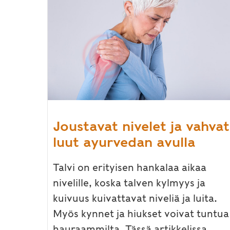
Joustavat nivelet ja vahvat
luut ayurvedan avulla
Talvi on erityisen hankalaa aikaa
nivelille, koska talven kylmyys ja
kuivuus kuivattavat niveliä ja luita.
Myös kynnet ja hiukset voivat tuntua
hauraammilta. Tässä artikkelissa