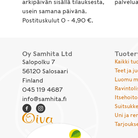
arkipäivän sisällä tilauksesta,
palvelu
usein samana päivänä.
Postituskulut 0 - 4,90 €.
Oy Samhita Ltd
Tuote
Salopolku 7
Kaikki tu
Teet ja j
56120 Salosaari
Luomu ma
Finland
Ravintoli
045 119 4687
Itsehoito
info@samhita.fi
Suitsukke
Uni ja r
Tarjouks