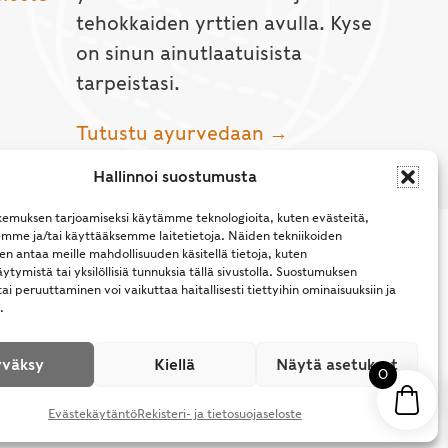
tehokkaiden yrttien avulla. Kyse
on sinun ainutlaatuisista
tarpeistasi.
Tutustu ayurvedaan →
Hallinnoi suostumusta
emuksen tarjoamiseksi käytämme teknologioita, kuten evästeitä,
emme ja/tai käyttääksemme laitetietoja. Näiden tekniikoiden
n antaa meille mahdollisuuden käsitellä tietoja, kuten
ytymistä tai yksilöllisiä tunnuksia tällä sivustolla. Suostumuksen
ai peruuttaminen voi vaikuttaa haitallisesti tiettyihin ominaisuuksiin ja
.
l Rights Reserved.
väksy
Kiellä
Näytä asetukset
0
Evästekäytäntö
Rekisteri- ja tietosuojaseloste