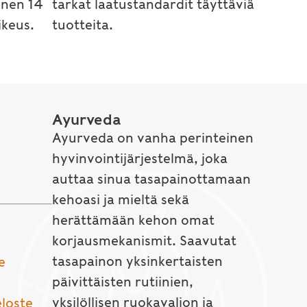
inen 14
tarkat laatustandardit täyttäviä
keus.
tuotteita.
Ayurveda
Ayurveda on vanha perinteinen
hyvinvointijärjestelmä, joka
auttaa sinua tasapainottamaan
kehoasi ja mieltä sekä
herättämään kehon omat
korjausmekanismit. Saavutat
tasapainon yksinkertaisten
e
päivittäisten rutiinien,
yksilöllisen ruokavalion ja
eloste