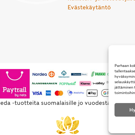
Evästekäytäntö
Parhaan kok
tallentaaks
hyväksymine
selauskäyttä
jättäminen t
toimintoihin
eda -tuotteita suomalaisille jo vuodesta 1994. Al
Hy