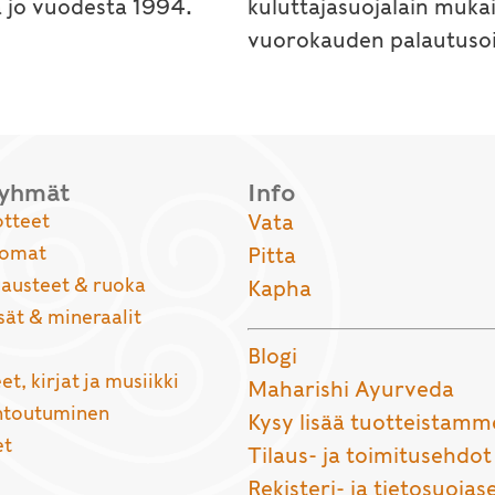
a jo vuodesta 1994.
kuluttajasuojalain muka
vuorokauden palautusoi
ryhmät
Info
otteet
Vata
uomat
Pitta
usteet & ruoka
Kapha
sät & mineraalit
Blogi
et, kirjat ja musiikki
Maharishi Ayurveda
entoutuminen
Kysy lisää tuotteistamm
et
Tilaus- ja toimitusehdot
Rekisteri- ja tietosuojas