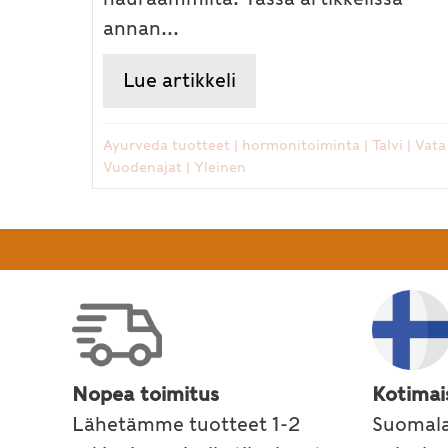
annan...
Lue artikkeli
about Joustavat nivele
Ayurveda tuotteet
|
hormonitoiminta
|
Talvi
|
Vata
Vuodenajat
|
Yleinen
Nopea toimitus
Kotimai
Lähetämme tuotteet 1-2
Suomala