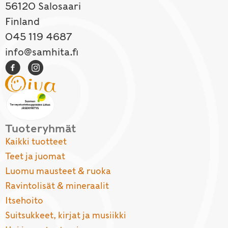
56120 Salosaari
Finland
045 119 4687
info@samhita.fi
Tuoteryhmät
Kaikki tuotteet
Teet ja juomat
Luomu mausteet & ruoka
Ravintolisät & mineraalit
Itsehoito
Suitsukkeet, kirjat ja musiikki