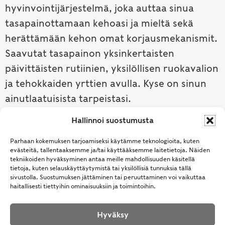
hyvinvointijärjestelmä, joka auttaa sinua
tasapainottamaan kehoasi ja mieltä sekä
herättämään kehon omat korjausmekanismit.
Saavutat tasapainon yksinkertaisten
päivittäisten rutiinien, yksilöllisen ruokavalion
ja tehokkaiden yrttien avulla. Kyse on sinun
ainutlaatuisista tarpeistasi.
Hallinnoi suostumusta
Tutustu ayurvedaan →
Parhaan kokemuksen tarjoamiseksi käytämme teknologioita, kuten
evästeitä, tallentaaksemme ja/tai käyttääksemme laitetietoja. Näiden
tekniikoiden hyväksyminen antaa meille mahdollisuuden käsitellä
tietoja, kuten selauskäyttäytymistä tai yksilöllisiä tunnuksia tällä
sivustolla. Suostumuksen jättäminen tai peruuttaminen voi vaikuttaa
haitallisesti tiettyihin ominaisuuksiin ja toimintoihin.
Hyväksy