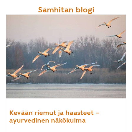
Samhitan blogi
Kevään riemut ja haasteet –
ayurvedinen näkökulma