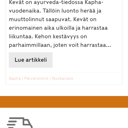
Kevät on ayurveda-tiedossa Kapha-
vuodenaika. Tällöin luonto herää ja
muuttolinnut saapuvat. Kevät on
erinomainen aika ulkoilla ja harrastaa
liikuntaa. Kehon kestävyys on
parhaimmillaan, joten voit harrastaa...
Lue artikkeli
about Kevään riemut ja haast
Kapha
|
Päivärutiinit
|
Ruokavalio