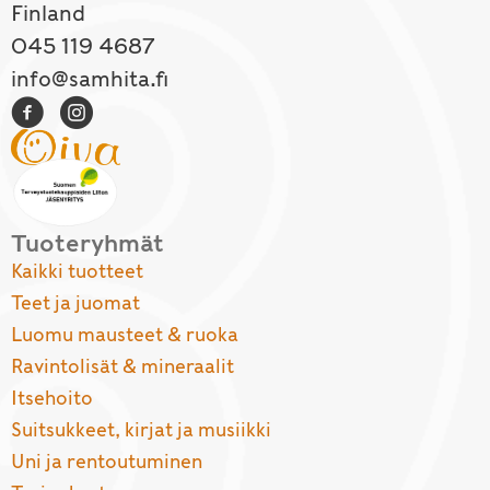
Finland
045 119 4687
info@samhita.fi
Tuoteryhmät
Kaikki tuotteet
Teet ja juomat
Luomu mausteet & ruoka
Ravintolisät & mineraalit
Itsehoito
Suitsukkeet, kirjat ja musiikki
Uni ja rentoutuminen