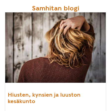
Samhitan blogi
Hiusten, kynsien ja luuston
kesäkunto