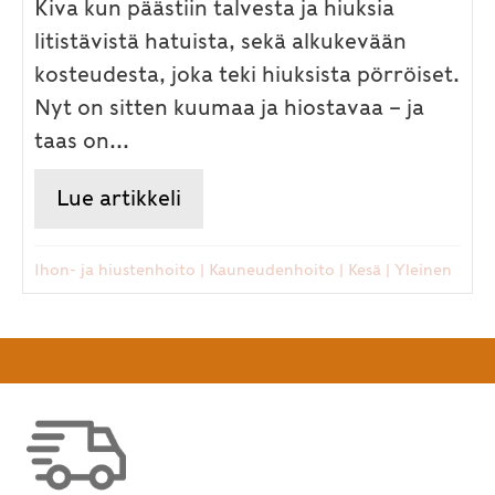
Kiva kun päästiin talvesta ja hiuksia
litistävistä hatuista, sekä alkukevään
kosteudesta, joka teki hiuksista pörröiset.
Nyt on sitten kuumaa ja hiostavaa – ja
taas on...
Lue artikkeli
about Hiusten, kynsien ja luu
Ihon- ja hiustenhoito
|
Kauneudenhoito
|
Kesä
|
Yleinen