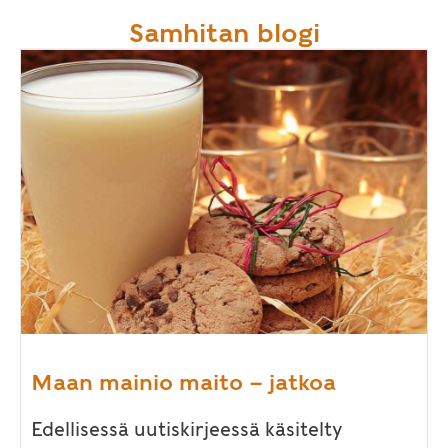
Samhitan blogi
Maan mainio maito – jatkoa
Edellisessä uutiskirjeessä käsitelty