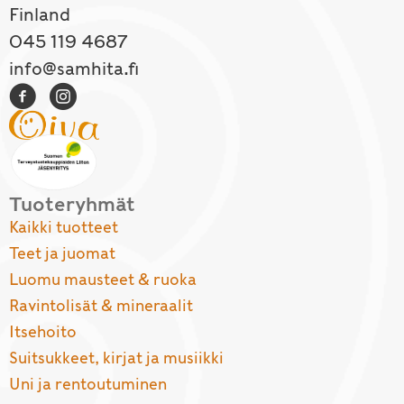
Finland
045 119 4687
info@samhita.fi
Tuoteryhmät
Kaikki tuotteet
Teet ja juomat
Luomu mausteet & ruoka
Ravintolisät & mineraalit
Itsehoito
Suitsukkeet, kirjat ja musiikki
Uni ja rentoutuminen