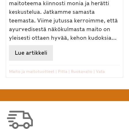
maitoteema kiinnosti monia ja herätti
keskustelua. Jatkamme samasta
teemasta. Viime jutussa kerroimme, että
ayurvedisestä näkökulmasta maito on
yleisesti ottaen hyvää, kehon kudoksia...
Lue artikkeli
about Maan mainio maito – ja
Maito ja maitotuotteet
|
Pitta
|
Ruokavalio
|
Vata