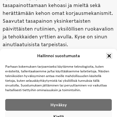
tasapainottamaan kehoasi ja mieltä sekä
herättämään kehon omat korjausmekanismit.
Saavutat tasapainon yksinkertaisten
päivittäisten rutiinien, yksilöllisen ruokavalion
ja tehokkaiden yrttien avulla. Kyse on sinun
ainutlaatuisista tarpeistasi.
Hallinnoi suostumusta
Tutustu ayurvedaan →
Parhaan kokemuksen tarjoamiseksi käytämme teknologioita, kuten
evästeitä, tallentaaksemme ja/tai käyttääksemme laitetietoja. Näiden
tekniikoiden hyväksyminen antaa meille mahdollisuuden käsitellä
tietoja, kuten selauskäyttäytymistä tai yksilöllisiä tunnuksia tällä
sivustolla. Suostumuksen jättäminen tai peruuttaminen voi vaikuttaa
haitallisesti tiettyihin ominaisuuksiin ja toimintoihin.
Hyväksy
© Samhita | Ayurveda -tuotteita suomalaisille jo
Kiellä