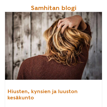
Samhitan blogi
Hiusten, kynsien ja luuston
kesäkunto