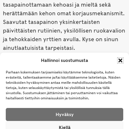
tasapainottamaan kehoasi ja mieltä sekä
herättämään kehon omat korjausmekanismit.
Saavutat tasapainon yksinkertaisten
päivittäisten rutiinien, yksilöllisen ruokavalion
ja tehokkaiden yrttien avulla. Kyse on sinun
ainutlaatuisista tarpeistasi.
Hallinnoi suostumusta
Tutustu ayurvedaan →
Parhaan kokemuksen tarjoamiseksi käytämme teknologioita, kuten
evästeitä, tallentaaksemme ja/tai käyttääksemme laitetietoja. Näiden
tekniikoiden hyväksyminen antaa meille mahdollisuuden käsitellä
tietoja, kuten selauskäyttäytymistä tai yksilöllisiä tunnuksia tällä
sivustolla. Suostumuksen jättäminen tai peruuttaminen voi vaikuttaa
haitallisesti tiettyihin ominaisuuksiin ja toimintoihin.
Hyväksy
© Samhita | Ayurveda -tuotteita suomalaisille jo
Kiellä