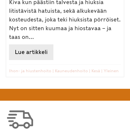
Kiva kun päästiin talvesta ja hiuksia
litistävistä hatuista, sekä alkukevään
kosteudesta, joka teki hiuksista pörröiset.
Nyt on sitten kuumaa ja hiostavaa – ja
taas on...
Lue artikkeli
about Hiusten, kynsien ja luu
Ihon- ja hiustenhoito
|
Kauneudenhoito
|
Kesä
|
Yleinen