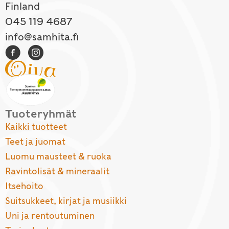
Finland
045 119 4687
info@samhita.fi
Tuoteryhmät
Kaikki tuotteet
Teet ja juomat
Luomu mausteet & ruoka
Ravintolisät & mineraalit
Itsehoito
Suitsukkeet, kirjat ja musiikki
Uni ja rentoutuminen