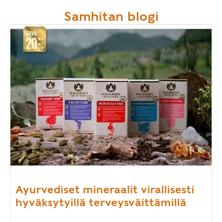
Samhitan blogi
Ayurvediset mineraalit virallisesti
hyväksytyillä terveysväittämillä