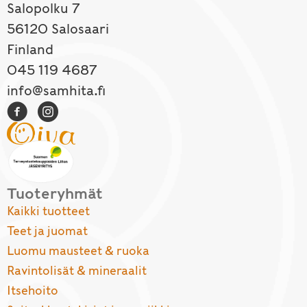
Salopolku 7
56120 Salosaari
Finland
045 119 4687
info@samhita.fi
Tuoteryhmät
Kaikki tuotteet
Teet ja juomat
Luomu mausteet & ruoka
Ravintolisät & mineraalit
Itsehoito