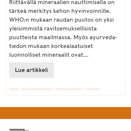
Riittävällä mineraalien nauttimisella on
tärkeä merkitys kehon hyvinvoinnille.
WHO:n mukaan raudan puutos on yksi
yleisimmistä ravitsemuksellisista
puutteista maailmassa. Myös ayurveda-
tiedon mukaan korkealaatuiset
luonnolliset mineraalit ovat...
Lue artikkeli
about Ayurvediset mineraalit vi
Ihon- ja hiustenhoito
|
Immuniteetti
|
Yleinen