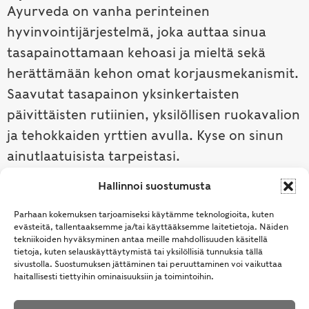
Ayurveda on vanha perinteinen
hyvinvointijärjestelmä, joka auttaa sinua
tasapainottamaan kehoasi ja mieltä sekä
herättämään kehon omat korjausmekanismit.
Saavutat tasapainon yksinkertaisten
päivittäisten rutiinien, yksilöllisen ruokavalion
ja tehokkaiden yrttien avulla. Kyse on sinun
ainutlaatuisista tarpeistasi.
Hallinnoi suostumusta
Tutustu ayurvedaan →
Parhaan kokemuksen tarjoamiseksi käytämme teknologioita, kuten
evästeitä, tallentaaksemme ja/tai käyttääksemme laitetietoja. Näiden
tekniikoiden hyväksyminen antaa meille mahdollisuuden käsitellä
tietoja, kuten selauskäyttäytymistä tai yksilöllisiä tunnuksia tällä
sivustolla. Suostumuksen jättäminen tai peruuttaminen voi vaikuttaa
haitallisesti tiettyihin ominaisuuksiin ja toimintoihin.