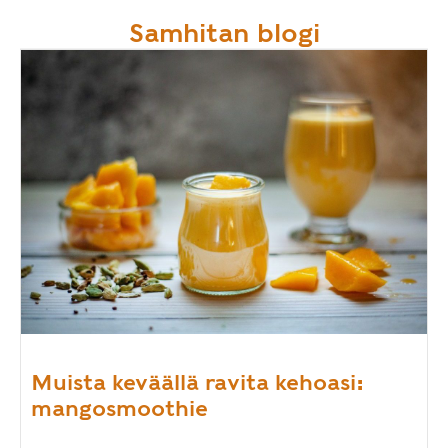
Samhitan blogi
Muista keväällä ravita kehoasi:
mangosmoothie