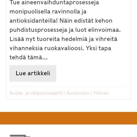
Tue aineenvaihduntaprosesseja
monipuolisella ravinnolla ja
antioksidanteilla! Näin edistät kehon
puhdistusprosesseja ja luot elinvoimaa.
Lisää nyt tuoreita hedelmiä ja vihreitä
vihanneksia ruokavalioosi. Yksi tapa
tehdä tämä...
Lue artikkeli
about Muista keväällä ravita 
Ruoka- ja välipalareseptit
|
Ruokavalio
|
Yleinen