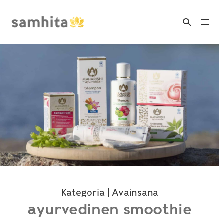
Skip
to
Search
Me
Toggle
content
Tog
Kategoria | Avainsana
ayurvedinen smoothie