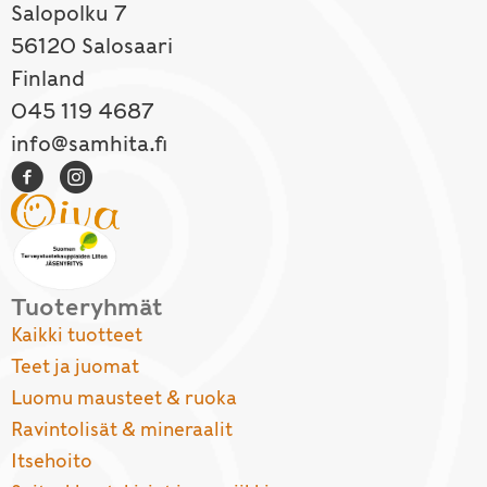
Salopolku 7
56120 Salosaari
Finland
045 119 4687
info@samhita.fi
Tuoteryhmät
Kaikki tuotteet
Teet ja juomat
Luomu mausteet & ruoka
Ravintolisät & mineraalit
Itsehoito