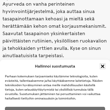
Ayurveda on vanha perinteinen
hyvinvointijärjestelmä, joka auttaa sinua
tasapainottamaan kehoasi ja mieltä sekä
herättämään kehon omat korjausmekanismit.
Saavutat tasapainon yksinkertaisten
päivittäisten rutiinien, yksilöllisen ruokavalion
ja tehokkaiden yrttien avulla. Kyse on sinun
ainutlaatuisista tarpeistasi.
Hallinnoi suostumusta
Tutustu ayurvedaan →
Parhaan kokemuksen tarjoamiseksi käytämme teknologioita, kuten
evästeitä, tallentaaksemme ja/tai käyttääksemme laitetietoja. Näiden
tekniikoiden hyväksyminen antaa meille mahdollisuuden käsitellä
tietoja, kuten selauskäyttäytymistä tai yksilöllisiä tunnuksia tällä
sivustolla. Suostumuksen jättäminen tai peruuttaminen voi vaikuttaa
haitallisesti tiettyihin ominaisuuksiin ja toimintoihin.