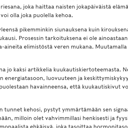
riesana, joka haittaa naisten jokapäiväistä elämä
 voi olla joka puolella kehoa.
eensä pikemminkin siunauksena kuin kirouksena.
kausi. Prosessin tarkoituksena ei ole ainoastaa
aineita elimistöstä veren mukana. Muutamalla yk
a jo kaksi artikkelia kuukautiskiertoteemasta. N
 on energiatasoon, luovuuteen ja keskittymiskykyy
uolestaan havainneensa, että kuukautiskivut voiva
n tunnet kehosi, pystyt ymmärtämään sen signaal
, milloin olet vahvimmillasi henkisesti ja fyysi
rmonaalista ehkäisyä, joka tasoittaa hormonitasoj