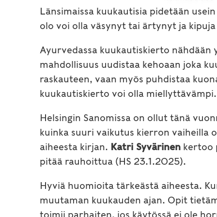
Länsimaissa kuukautisia pidetään usein 
olo voi olla väsynyt tai ärtynyt ja kipuja
Ayurvedassa kuukautiskierto nähdään yl
mahdollisuus uudistaa kehoaan joka kuu
raskauteen, vaan myös puhdistaa kuona-
kuukautiskierto voi olla miellyttävämpi.
Helsingin Sanomissa on ollut tänä vuonn
kuinka suuri vaikutus kierron vaiheilla
aiheesta kirjan.
Katri Syvärinen
kertoo p
pitää rauhoittua (HS 23.1.2025).
Hyviä huomioita tärkeästä aiheesta. Ku
muutaman kuukauden ajan. Opit tietämään
toimii parhaiten, jos käytössä ei ole ho