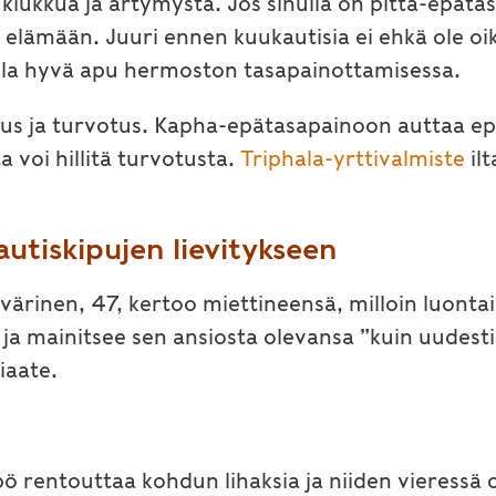
 kiukkua ja ärtymystä. Jos sinulla on pitta-epäta
elämään. Juuri ennen kuukautisia ei ehkä ole oik
lla hyvä apu hermoston tasapainottamisessa.
lttous ja turvotus. Kapha-epätasapainoon auttaa
ta voi hillitä turvotusta.
Triphala-yrttivalmiste
il
autiskipujen lievitykseen
ärinen, 47, kertoo miettineensä, milloin luontaise
 ja mainitsee sen ansiosta olevansa ”kuin uudest
iaate.
 rentouttaa kohdun lihaksia ja niiden vieressä ol