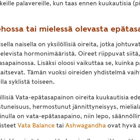
eille palavereille, kun taas ennen kuukautisia (p
ehossa tai mielessä olevasta epätas
sella naisella on yksilöllisiä oireita, jotka johtuv
elevista hormonimääristä. Oireet riippuvat siitä,
sapainossa. Lisäksi oloosi vaikuttaa se, kuinka 
jaitsevat. Tämän vuoksi oireiden yhdistelmä vaihte
lla syklistä toiseen.
illisiä Vata-epätasapainon oireita kuukautisia ed
stuneisuus, hermostunut jännittyneisyys, mielial
inulla on vata-epätasapaino, niin lepo, säännölli
isteet
Vata Balance
tai
Ashwagandha
ovat hyvä 