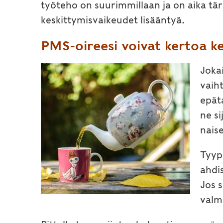
työteho on suurimmillaan ja on aika tärk
keskittymisvaikeudet lisääntyä.
PMS-oireesi voivat kertoa k
Jokai
vaiht
epäta
ne si
naise
Tyyp
ahdi
Jos s
valm