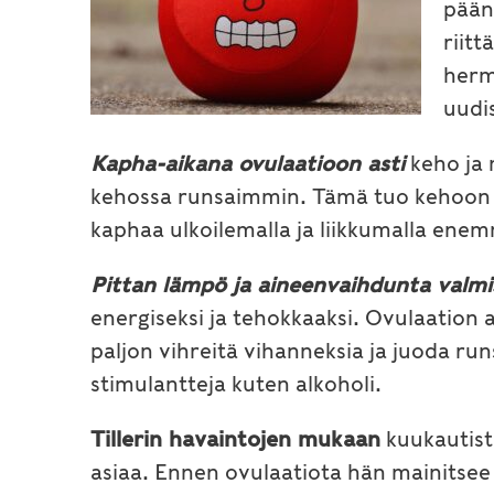
pään
riitt
herm
uudi
Kapha-aikana ovulaatioon
asti
keho ja 
kehossa runsaimmin. Tämä tuo kehoon ja
kaphaa ulkoilemalla ja liikkumalla ene
Pittan lämpö ja aineenvaihdunta valmi
energiseksi ja tehokkaaksi. Ovulaation 
paljon vihreitä vihanneksia ja juoda run
stimulantteja kuten alkoholi.
Tillerin havaintojen mukaan
kuukautist
asiaa. Ennen ovulaatiota hän mainitse