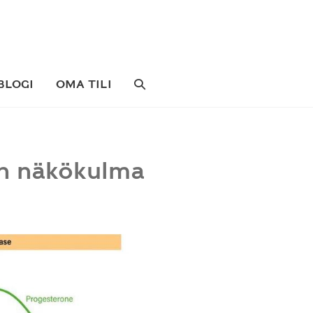
SEARCH
BLOGI
OMA TILI
TOGGLE
en näkökulma