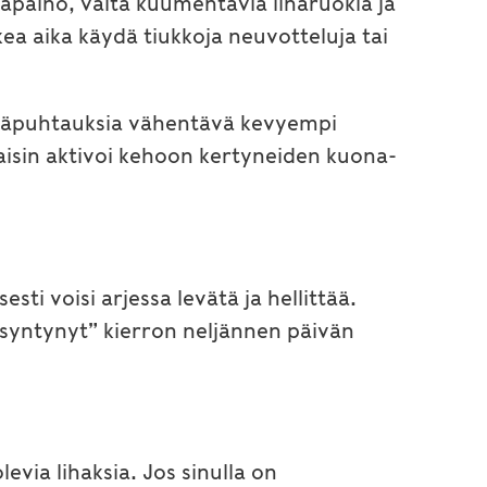
sapaino, vältä kuumentavia liharuokia ja
ea aika käydä tiukkoja neuvotteluja tai
 epäpuhtauksia vähentävä kevyempi
taisin aktivoi kehoon kertyneiden kuona-
sti voisi arjessa levätä ja hellittää.
isyntynyt” kierron neljännen päivän
evia lihaksia. Jos sinulla on