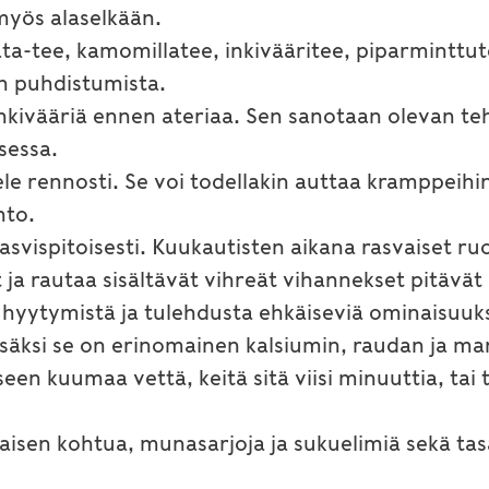
myös alaselkään.
a-tee, kamomillatee, inkivääritee, piparminttute
on puhdistumista.
 inkivääriä ennen ateriaa. Sen sanotaan olevan t
sessa.
le rennosti. Se voi todellakin auttaa kramppeihi
hto.
kasvispitoisesti. Kuukautisten aikana rasvaiset ruo
t ja rautaa sisältävät vihreät vihannekset pitäv
, hyytymistä ja tulehdusta ehkäiseviä ominaisuuks
isäksi se on erinomainen kalsiumin, raudan ja ma
iseen kuumaa vettä, keitä sitä viisi minuuttia, tai 
aisen kohtua, munasarjoja ja sukuelimiä sekä t