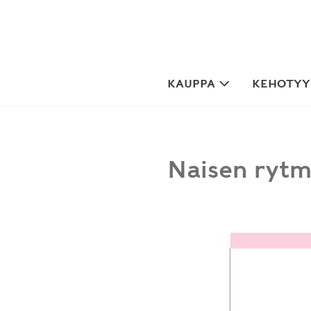
Skip
to
content
KAUPPA
KEHOTYYP
Naisen rytm