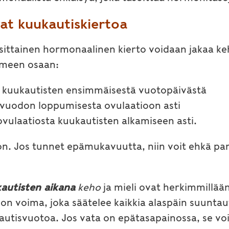
vat kuukautiskiertoa
ttainen hormonaalinen kierto voidaan jakaa keh
olmeen osaan:
en kuukautisten ensimmäisestä vuotopäivästä
i vuodon loppumisesta ovulaatioon asti
 ovulaatiosta kuukautisten alkamiseen asti.
. Jos tunnet epämukavuutta, niin voit ehkä para
autisten aikana
keho
ja mieli ovat herkimmillää
 on voima, joka säätelee kaikkia alaspäin suuntau
autisvuotoa. Jos vata on epätasapainossa, se voi