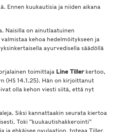
ä. Ennen kuukautisia ja niiden aikana
 Naisilla on ainutlaatuinen
n valmistaa kehoa hedelmöitykseen ja
sinkertaisella ayurvedisella säädöllä
orjalainen toimittaja
Line Tiller
kertoo,
n (HS 14.1.25). Hän on kirjoittanut
t olla kehon viesti siitä, että nyt
eja. Siksi kannattaakin seurata kiertoa
sesti. Toki ”kuukautishakkerointi”
a ja ehkäisee ovulaation, toteaa Tiller.