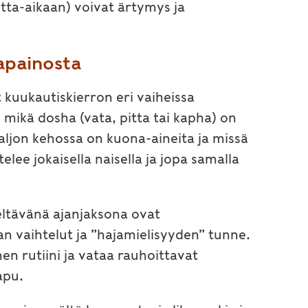
itta-aikaan) voivat ärtymys ja
apainosta
at kuukautiskierron eri vaiheissa
 mikä dosha (vata, pitta tai kapha) on
paljon kehossa on kuona-aineita ja missä
lee jokaisella naisella ja jopa samalla
eltävänä ajanjaksona ovat
an vaihtelut ja ”hajamielisyyden” tunne.
nen rutiini ja vataa rauhoittavat
apu.