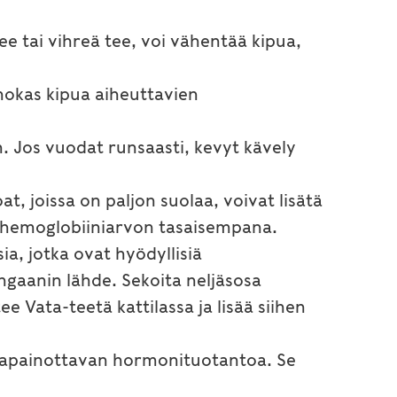
e tai vihreä tee, voi vähentää kipua,
ehokas kipua aiheuttavien
n. Jos vuodat runsaasti, kevyt kävely
at, joissa on paljon suolaa, voivat lisätä
ät hemoglobiiniarvon tasaisempana.
ia, jotka ovat hyödyllisiä
ngaanin lähde. Sekoita neljäsosa
tee Vata-teetä kattilassa ja lisää siihen
asapainottavan hormonituotantoa. Se