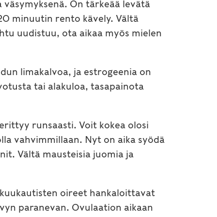
a väsymyksenä. On tärkeää levätä
5-20 minuutin rento kävely. Vältä
ohtu uudistuu, ota aikaa myös mielen
hdun limakalvoa, ja estrogeenia on
otusta tai alakuloa, tasapainota
ittyy runsaasti. Voit kokea olosi
 olla vahvimmillaan. Nyt on aika syödä
nit. Vältä mausteisia juomia ja
kuukautisten oireet hankaloittavat
yvyn paranevan. Ovulaation aikaan