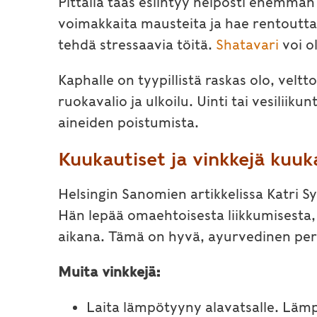
Pittalla taas esiintyy helposti enemmän
voimakkaita mausteita ja hae rentoutta 
tehdä stressaavia töitä.
Shatavari
voi o
Kaphalle on tyypillistä raskas olo, ve
ruokavalio ja ulkoilu. Uinti tai vesiliikun
aineiden poistumista.
Kuukautiset ja vinkkejä kuuk
Helsingin Sanomien artikkelissa Katri Syv
Hän lepää omaehtoisesta liikkumisesta,
aikana. Tämä on hyvä, ayurvedinen per
Muita vinkkejä:
Laita lämpötyyny alavatsalle. Lämpö