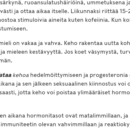
särkynä, ruoansulatushäiriöinä, ummetuksena j
ävästi ja ottaa aikaa itselle. Liikunnaksi riittää 1
ostoa stimuloivia aineita kuten kofeiinia. Kun k
stumiseen.
mieli on vakaa ja vahva. Keho rakentaa uutta ko
 mieleen kestävyyttä. Jos koet väsymystä, turv
mmän.
staa
kehoa
hedelmöittymiseen ja progesteronia er
aikana ja sen jälkeen seksuaalinen kiinnostus voi
saasti, jotta keho voi poistaa ylimääräiset hormo
en aikana hormonitasot ovat matalimmillaan, ja 
e immuniteetin olevan vahvimmillaan ja reaktiok