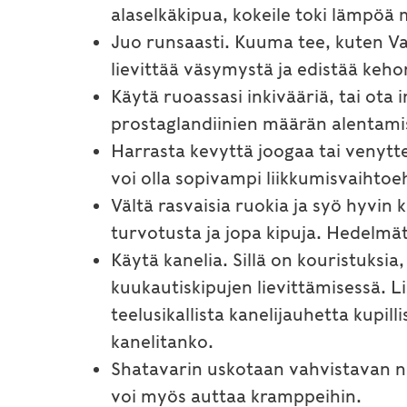
alaselkäkipua, kokeile toki lämpöä 
Juo runsaasti. Kuuma tee, kuten Vat
lievittää väsymystä ja edistää keh
Käytä ruoassasi inkivääriä, tai ota
prostaglandiinien määrän alentami
Harrasta kevyttä joogaa tai venytte
voi olla sopivampi liikkumisvaihtoe
Vältä rasvaisia ruokia ja syö hyvin 
turvotusta ja jopa kipuja. Hedelmä
Käytä kanelia. Sillä on kouristuksia
kuukautiskipujen lievittämisessä. L
teelusikallista kanelijauhetta kupill
kanelitanko.
Shatavarin uskotaan vahvistavan n
voi myös auttaa kramppeihin.