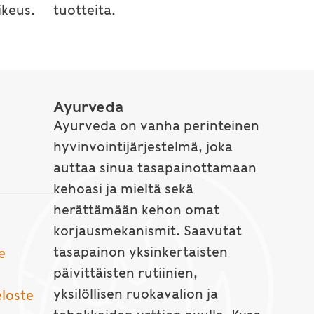
keus.
tuotteita.
Ayurveda
Ayurveda on vanha perinteinen
hyvinvointijärjestelmä, joka
auttaa sinua tasapainottamaan
kehoasi ja mieltä sekä
herättämään kehon omat
korjausmekanismit. Saavutat
tasapainon yksinkertaisten
e
päivittäisten rutiinien,
yksilöllisen ruokavalion ja
eloste