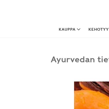
Skip
to
content
KAUPPA
KEHOTYYP
Ayurvedan tie