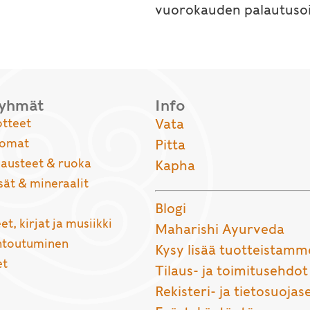
vuorokauden palautusoi
ryhmät
Info
otteet
Vata
uomat
Pitta
usteet & ruoka
Kapha
sät & mineraalit
Blogi
et, kirjat ja musiikki
Maharishi Ayurveda
entoutuminen
Kysy lisää tuotteistamm
et
Tilaus- ja toimitusehdot
Rekisteri- ja tietosuojas