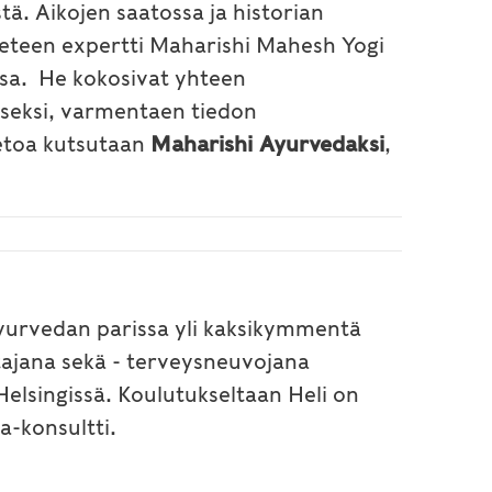
ä. Aikojen saatossa ja historian
tieteen expertti Maharishi Mahesh Yogi
ssa. He kokosivat yhteen
tiseksi, varmentaen tiedon
ietoa kutsutaan
Maharishi Ayurvedaksi
,
 ayurvedan parissa yli kaksikymmentä
tajana sekä - terveysneuvojana
elsingissä. Koulutukseltaan Heli on
a-konsultti.