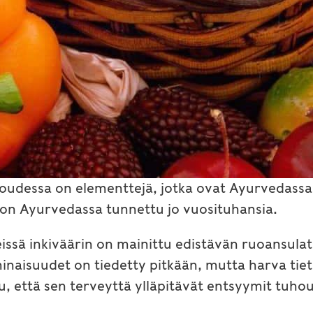
etoudessa on elementtejä, jotka ovat Ayurvedassa
 on Ayurvedassa tunnettu jo vuosituhansia.
issä inkiväärin on mainittu edistävän ruoansula
naisuudet on tiedetty pitkään, mutta harva tietä
u, että sen terveyttä ylläpitävät entsyymit tuh