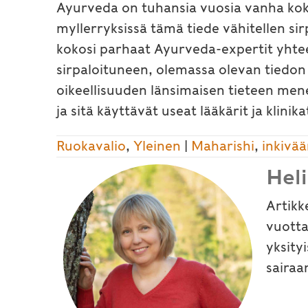
Ayurveda on tuhansia vuosia vanha kokon
myllerryksissä tämä tiede vähitellen si
kokosi parhaat Ayurveda-expertit yhtee
sirpaloituneen, olemassa olevan tiedon 
oikeellisuuden länsimaisen tieteen men
ja sitä käyttävät useat lääkärit ja klin
Ruokavalio
,
Yleinen
|
Maharishi
,
inkivää
Hel
Artikk
vuotta
yksity
sairaa