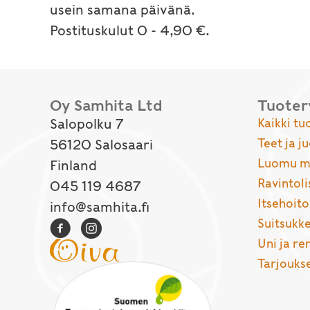
usein samana päivänä.
Postituskulut 0 - 4,90 €.
Oy Samhita Ltd
Tuote
Salopolku 7
Kaikki tu
Teet ja j
56120 Salosaari
Luomu ma
Finland
Ravintoli
045 119 4687
Itsehoito
info@samhita.fi
Suitsukke
Uni ja r
Tarjouks