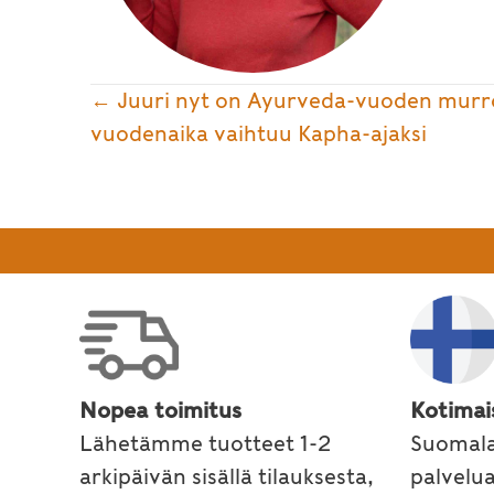
Posts
← Juuri nyt on Ayurveda-vuoden murr
vuodenaika vaihtuu Kapha-ajaksi
navigation
Nopea toimitus
Kotimai
Lähetämme tuotteet 1-2
Suomala
arkipäivän sisällä tilauksesta,
palvelu