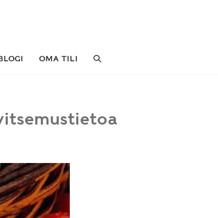
SEARCH
BLOGI
OMA TILI
TOGGLE
vitsemustietoa