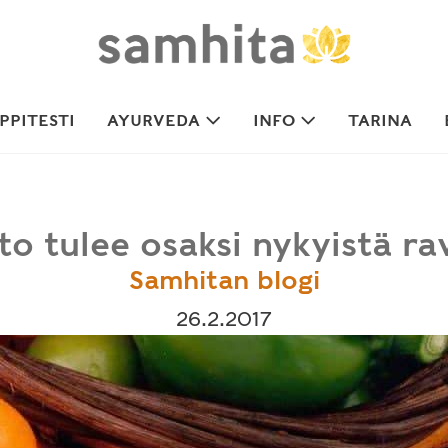
PITESTI
AYURVEDA
INFO
TARINA
to tulee osaksi nykyistä ra
Samhitan blogi
26.2.2017