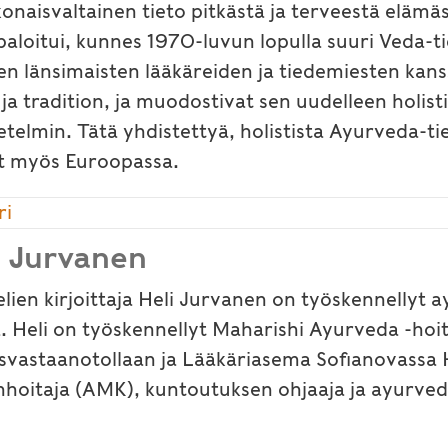
aisvaltainen tieto pitkästä ja terveestä elämäst
rpaloitui, kunnes 1970-luvun lopulla suuri Veda-
n länsimaisten lääkäreiden ja tiedemiesten kan
ja tradition, ja muodostivat sen uudelleen holis
etelmin. Tätä yhdistettyä, holistista Ayurveda-t
ikat myös Euroopassa.
ri
i Jurvanen
elien kirjoittaja Heli Jurvanen on työskennellyt
. Heli on työskennellyt Maharishi Ayurveda -hoi
isvastaanotollaan ja Lääkäriasema Sofianovassa H
nhoitaja (AMK), kuntoutuksen ohjaaja ja ayurved