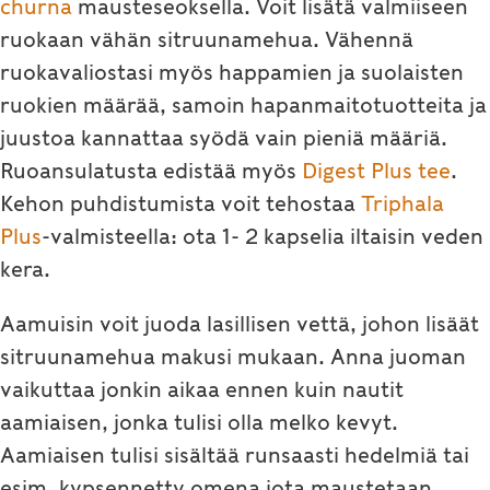
churna
mausteseoksella. Voit lisätä valmiiseen
ruokaan vähän sitruunamehua. Vähennä
ruokavaliostasi myös happamien ja suolaisten
ruokien määrää, samoin hapanmaitotuotteita ja
juustoa kannattaa syödä vain pieniä määriä.
Ruoansulatusta edistää myös
Digest Plus tee
.
Kehon puhdistumista voit tehostaa
Triphala
Plus
-valmisteella: ota 1- 2 kapselia iltaisin veden
kera.
Aamuisin voit juoda lasillisen vettä, johon lisäät
sitruunamehua makusi mukaan. Anna juoman
vaikuttaa jonkin aikaa ennen kuin nautit
aamiaisen, jonka tulisi olla melko kevyt.
Aamiaisen tulisi sisältää runsaasti hedelmiä tai
esim. kypsennetty omena jota maustetaan