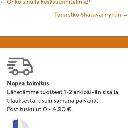
Posts
← Onko sinulla kesäsuunnitelmia?
navigation
Tunnetko Shatavari-yrtin →
Nopea toimitus
Lähetämme tuotteet 1-2 arkipäivän sisällä
tilauksesta, usein samana päivänä.
Postituskulut 0 - 4,90 €.