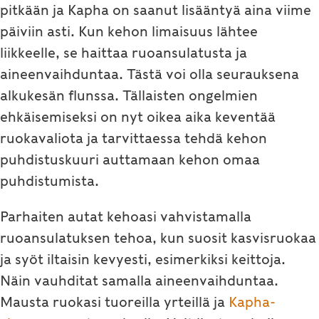
pitkään ja Kapha on saanut lisääntyä aina viime
päiviin asti. Kun kehon limaisuus lähtee
liikkeelle, se haittaa ruoansulatusta ja
aineenvaihduntaa. Tästä voi olla seurauksena
alkukesän flunssa. Tällaisten ongelmien
ehkäisemiseksi on nyt oikea aika keventää
ruokavaliota ja tarvittaessa tehdä kehon
puhdistuskuuri auttamaan kehon omaa
puhdistumista.
Parhaiten autat kehoasi vahvistamalla
ruoansulatuksen tehoa, kun suosit kasvisruokaa
ja syöt iltaisin kevyesti, esimerkiksi keittoja.
Näin vauhditat samalla aineenvaihduntaa.
Mausta ruokasi tuoreilla yrteillä ja
Kapha-