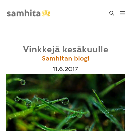
Skip
to
Search
Me
Toggle
content
Tog
Vinkkejä kesäkuulle
Samhitan blogi
11.6.2017