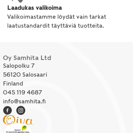
Laadukas valikoima
Valikoimastamme löydät vain tarkat
laatustandardit täyttäviä tuotteita.
Oy Samhita Ltd
Salopolku 7
56120 Salosaari
Finland
045 119 4687
info@samhita.fi