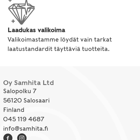
Laadukas valikoima
Valikoimastamme löydät vain tarkat
laatustandardit täyttäviä tuotteita.
Oy Samhita Ltd
Salopolku 7
56120 Salosaari
Finland
045 119 4687
info@samhita.fi