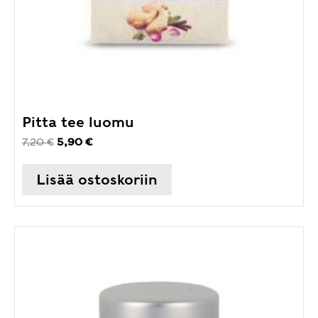
Pitta tee luomu
Alkuperäinen
Nykyinen
7,20
€
5,90
€
hinta
hinta
oli:
on:
Lisää ostoskoriin
7,20 €.
5,90 €.