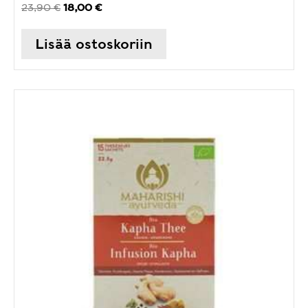
Alkuperäinen
Nykyinen
23,90
€
18,00
€
hinta
hinta
oli:
on:
Lisää ostoskoriin
23,90 €.
18,00 €.