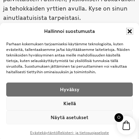
ja tehokkaiden yrttien avulla. Kyse on sinun
ainutlaatuisista tarpeistasi.
Hallinnoi suostumusta
Tutustu ayurvedaan →
Parhaan kokemuksen tarjoamiseksi käytämme teknologioita, kuten
evästeitä, tallentaaksemme ja/tai käyttääksemme laitetietoja. Näiden
tekniikoiden hyväksyminen antaa meille mahdollisuuden käsitellä
tietoja, kuten selauskäyttäytymistä tai yksilöllisiä tunnuksia tällä
sivustolla. Suostumuksen jättäminen tai peruuttaminen voi vaikuttaa
haitallisesti tiettyihin ominaisuuksiin ja toimintoihin.
Hyväksy
© Samhita | Ayurveda -tuotteita suomalaisille jo
Kiellä
vuodesta 1994. All Rights Reserved.
Näytä asetukset
0
Evästekäytäntö
Rekisteri- ja tietosuojaseloste