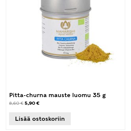
Pitta-churna mauste luomu 35 g
Alkuperäinen
Nykyinen
8,60
€
5,90
€
hinta
hinta
oli:
on:
Lisää ostoskoriin
8,60 €.
5,90 €.