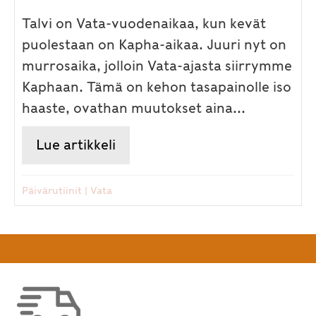
Talvi on Vata-vuodenaikaa, kun kevät
puolestaan on Kapha-aikaa. Juuri nyt on
murrosaika, jolloin Vata-ajasta siirrymme
Kaphaan. Tämä on kehon tasapainolle iso
haaste, ovathan muutokset aina...
Lue artikkeli
about Juuri nyt on Ayurveda-
Päivärutiinit
|
Vata