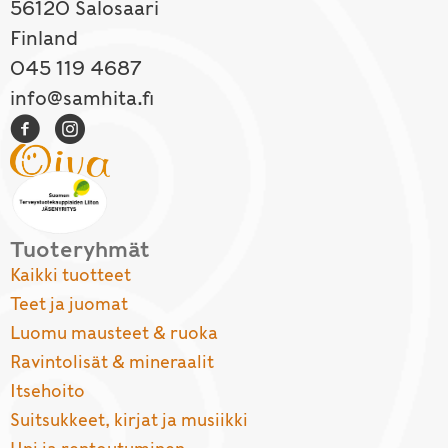
56120 Salosaari
Finland
045 119 4687
info@samhita.fi
Tuoteryhmät
Kaikki tuotteet
Teet ja juomat
Luomu mausteet & ruoka
Ravintolisät & mineraalit
Itsehoito
Suitsukkeet, kirjat ja musiikki