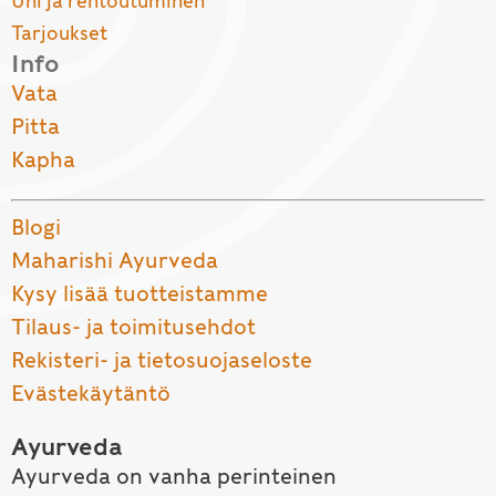
Uni ja rentoutuminen
Tarjoukset
Info
Vata
Pitta
Kapha
Blogi
Maharishi Ayurveda
Kysy lisää tuotteistamme
Tilaus- ja toimitusehdot
Rekisteri- ja tietosuojaseloste
Evästekäytäntö
Ayurveda
Ayurveda on vanha perinteinen