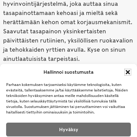
hyvinvointijärjestelmä, joka auttaa sinua
tasapainottamaan kehoasi ja mieltä sekä
herättämään kehon omat korjausmekanismit.
Saavutat tasapainon yksinkertaisten
päivittäisten rutiinien, yksilöllisen ruokavalion
ja tehokkaiden yrttien avulla. Kyse on sinun
ainutlaatuisista tarpeistasi.
Hallinnoi suostumusta
Tutustu ayurvedaan →
Parhaan kokemuksen tarjoamiseksi käytämme teknologioita, kuten
evästeitä, tallentaaksemme ja/tai käyttääksemme laitetietoja. Näiden
tekniikoiden hyväksyminen antaa meille mahdollisuuden käsitellä
tietoja, kuten selauskäyttäytymistä tai yksilöllisiä tunnuksia tällä
sivustolla. Suostumuksen jättäminen tai peruuttaminen voi vaikuttaa
haitallisesti tiettyihin ominaisuuksiin ja toimintoihin.
Hyväksy