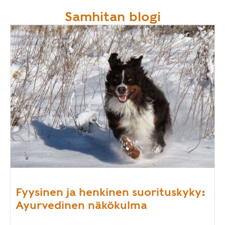
Samhitan blogi
Fyysinen ja henkinen suorituskyky:
Ayurvedinen näkökulma