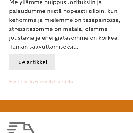
Me yllämme huippusuorituksiin ja
palaudumme niistä nopeasti silloin, kun
kehomme ja mielemme on tasapainossa,
stressitasomme on matala, olemme
joustavia ja energiatasomme on korkea.
Tämän saavuttamiseksi...
Lue artikkeli
about Fyysinen ja henkinen s
Henkinen hyvinvointi
|
Liikunta