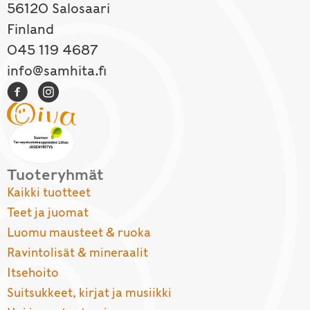
56120 Salosaari
Finland
045 119 4687
info@samhita.fi
Tuoteryhmät
Kaikki tuotteet
Teet ja juomat
Luomu mausteet & ruoka
Ravintolisät & mineraalit
Itsehoito
Suitsukkeet, kirjat ja musiikki