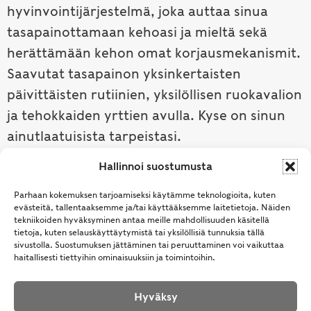
hyvinvointijärjestelmä, joka auttaa sinua
tasapainottamaan kehoasi ja mieltä sekä
herättämään kehon omat korjausmekanismit.
Saavutat tasapainon yksinkertaisten
päivittäisten rutiinien, yksilöllisen ruokavalion
ja tehokkaiden yrttien avulla. Kyse on sinun
ainutlaatuisista tarpeistasi.
Hallinnoi suostumusta
Tutustu ayurvedaan →
Parhaan kokemuksen tarjoamiseksi käytämme teknologioita, kuten
evästeitä, tallentaaksemme ja/tai käyttääksemme laitetietoja. Näiden
tekniikoiden hyväksyminen antaa meille mahdollisuuden käsitellä
tietoja, kuten selauskäyttäytymistä tai yksilöllisiä tunnuksia tällä
sivustolla. Suostumuksen jättäminen tai peruuttaminen voi vaikuttaa
haitallisesti tiettyihin ominaisuuksiin ja toimintoihin.
Hyväksy