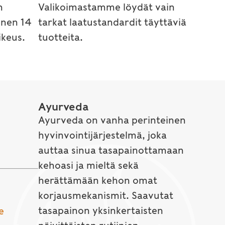
n
Valikoimastamme löydät vain
inen 14
tarkat laatustandardit täyttäviä
keus.
tuotteita.
Ayurveda
Ayurveda on vanha perinteinen
hyvinvointijärjestelmä, joka
auttaa sinua tasapainottamaan
kehoasi ja mieltä sekä
herättämään kehon omat
korjausmekanismit. Saavutat
tasapainon yksinkertaisten
e