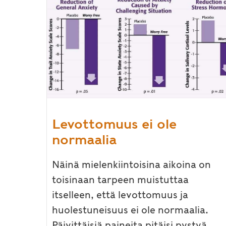
Levottomuus ei ole
normaalia
Näinä mielenkiintoisina aikoina on
toisinaan tarpeen muistuttaa
itselleen, että levottomuus ja
huolestuneisuus ei ole normaalia.
Päivittäisiä paineita pitäisi pystyä