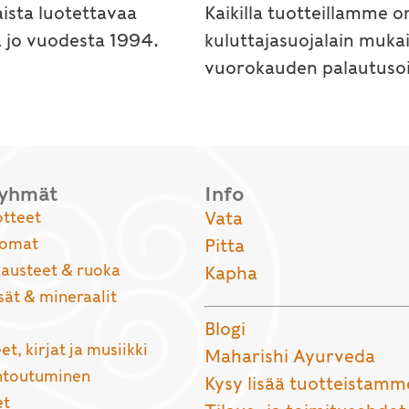
ista luotettavaa
Kaikilla tuotteillamme o
a jo vuodesta 1994.
kuluttajasuojalain muka
vuorokauden palautusoi
ryhmät
Info
otteet
Vata
uomat
Pitta
usteet & ruoka
Kapha
sät & mineraalit
Blogi
et, kirjat ja musiikki
Maharishi Ayurveda
entoutuminen
Kysy lisää tuotteistamm
et