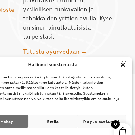
päivittäisten rutiinien,
yksilöllisen ruokavalion ja
eloste
tehokkaiden yrttien avulla. Kyse
on sinun ainutlaatuisista
tarpeistasi.
Tutustu ayurvedaan →
Hallinnoi suostumusta
emuksen tarjoamiseksi käytämme teknologioita, kuten evästeitä,
emme ja/tai käyttääksemme laitetietoja. Näiden tekniikoiden
n antaa meille mahdollisuuden käsitellä tietoja, kuten
ytymistä tai yksilöllisiä tunnuksia tällä sivustolla. Suostumuksen
ai peruuttaminen voi vaikuttaa haitallisesti tiettyihin ominaisuuksiin ja
.
l Rights Reserved.
väksy
Kiellä
Näytä asetukset
0