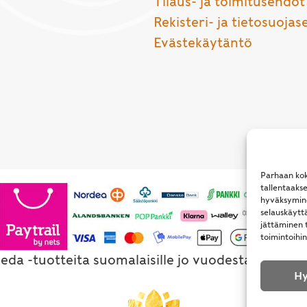
Tilaus- ja toimitusehdot
Rekisteri- ja tietosuojas
Evästekäytäntö
Parhaan kok
tallentaaks
hyväksymine
selauskäyttä
jättäminen t
toimintoihin
eda -tuotteita suomalaisille jo vuodesta 1994. Al
Hy