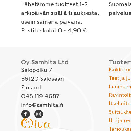
Lähetämme tuotteet 1-2
Suomala
arkipäivän sisällä tilauksesta,
palvelu
usein samana päivänä.
Postituskulut 0 - 4,90 €.
Oy Samhita Ltd
Tuote
Salopolku 7
Kaikki tu
Teet ja j
56120 Salosaari
Luomu ma
Finland
Ravintoli
045 119 4687
Itsehoito
info@samhita.fi
Suitsukke
Uni ja r
Tarjouks