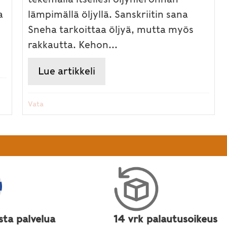
lämpimällä öljyllä. Sanskriitin sana
a
Sneha tarkoittaa öljyä, mutta myös
rakkautta. Kehon...
ole normaalia
Lue artikkeli
about Omatoiminen öljyhier
Vata
sta palvelua
14 vrk palautusoikeus