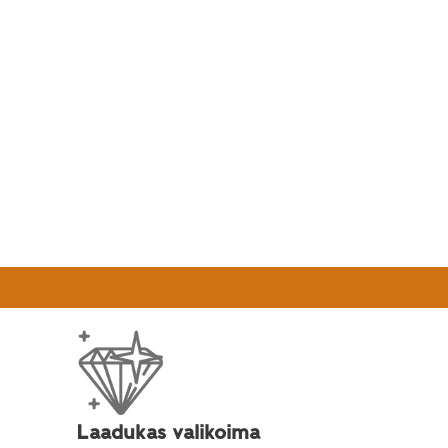
onta: Spa-hoito kotonasi
Laadukas valikoima