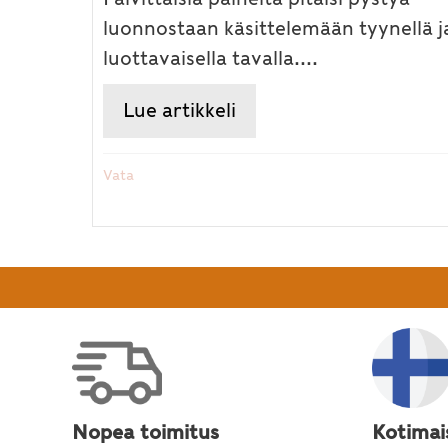
luonnostaan käsittelemään tyynellä j
luottavaisella tavalla....
Lue artikkeli
about Levottomuus ei 
Vata
Nopea toimitus
Kotimai