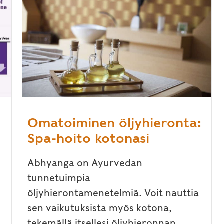
Omatoiminen öljyhieronta:
Spa-hoito kotonasi
Abhyanga on Ayurvedan
tunnetuimpia
öljyhierontamenetelmiä. Voit nauttia
sen vaikutuksista myös kotona,
tekemällä itsellesi öljyhieronnan